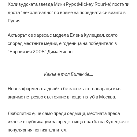
Холивудската звезда Мики Рурк (Mickey Rourke) постъпи
доста "неколегиално" по време на поредната си визита в
Русия.
Актьорът се хареса с модела Елена Кулецкая, която
според местните медии, е годеница на победителя в
"Евровизия 2008" Дима Билан.
Какъв е тоя Билан бе....
Новозаформената двойка бе заснета от папараци във
видимо нетрезво състояние в нощен клуб в Москва.
Любопитно е, че само преди седмица, местната преса
излезе с публикации за предстояща сватба на Кулецкая с
популярния поп изпълнител.