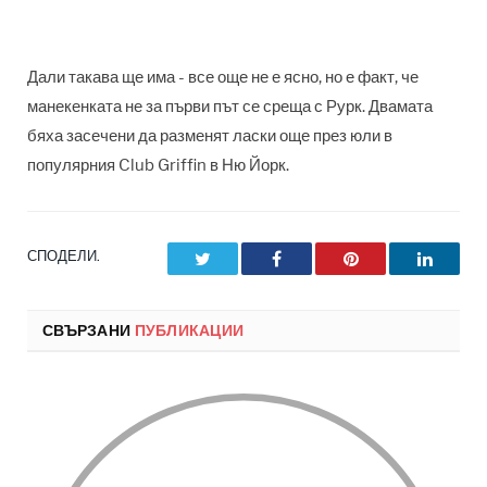
Дали такава ще има - все още не е ясно, но е факт, че
манекенката не за първи път се среща с Рурк. Двамата
бяха засечени да разменят ласки още през юли в
популярния Club Griffin в Ню Йорк.
СПОДЕЛИ.
Twitter
Facebook
Pinterest
LinkedI
СВЪРЗАНИ
ПУБЛИКАЦИИ