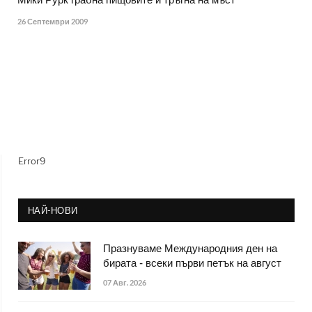
Мики Рурк грабна пищовите и тръгна на мъст
26 Септември 2009
Error9
НАЙ-НОВИ
Празнуваме Международния ден на
бирата - всеки първи петък на август
07 Авг. 2026