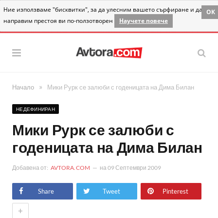
Ние използваме "бисквитки", за да улесним вашето сърфиране и да
OK
направим престоя ви по-ползотворен
Научете повече
»
Начало
Мики Рурк се залюби с годеницата на Дима Билан
НЕДЕФИНИРАН
Мики Рурк се залюби с
годеницата на Дима Билан
Добавена от:
AVTORA.COM
на
09 Септември 2009
Share
Tweet
Pinterest
+