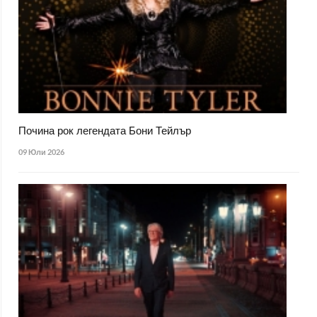
Почина рок легендата Бони Тейлър
09 Юли 2026