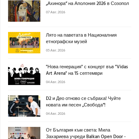
„Ахинора“ на Аполония 2026 в Созопол
07 Авг. 2026
Лято на паветата в Националния
етнографски музей
05 Авг. 2026
"Нова генерация" с концерт във "Vidas
Art Arena" на 15 септември
04 Авг. 2026
D2 и Део отново се събраха! Чуйте
новата им песен „Свобода“!
04 Авг. 2026
От България към света: Мила
Захариева учреди Balkan Open Door -