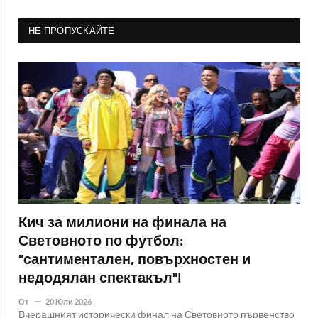
НЕ ПРОПУСКАЙТЕ
Кич за милиони на финала на
Световното по футбол:
"сантиментален, повърхностен и
недодялан спектакъл"!
От
20 Юли 2026
Вчерашният исторически финал на Световното първенство