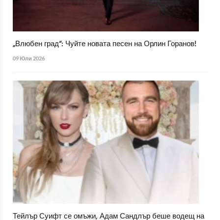
„Влюбен град“: Чуйте новата песен на Орлин Горанов!
09 Юли 2026
Тейлър Суифт се омъжи, Адам Сандлър беше водещ на