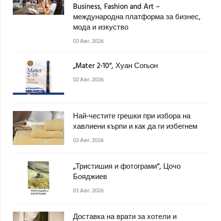
Business, Fashion and Art –
международна платформа за бизнес,
мода и изкуство
03 Авг. 2026
„Mater 2-10“, Хуан Согьон
02 Авг. 2026
Най-честите грешки при избора на
хавлиени кърпи и как да ги избегнем
02 Авг. 2026
„Тристишия и фотограми“, Цочо
Бояджиев
01 Авг. 2026
Доставка на врати за хотели и