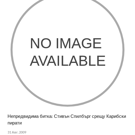
Непредвидима битка: Стивън Спилбърг срещу Карибски
пирати
31 Авг. 2009