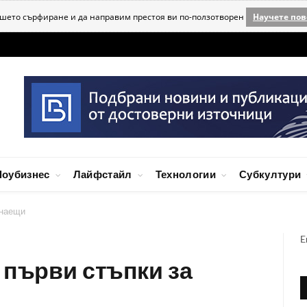
ашето сърфиране и да направим престоя ви по-ползотворен
Научете пов
оубизнес
Лайфстайл
Технологии
Субкултури
инаещи
E
 първи стъпки за