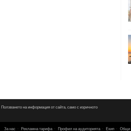
и. Ползването на информация от сайта, само с изричното
За нас
Рекламна тарифа
Профил на аудиторията
Екип
Общи 