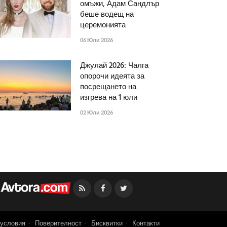
омъжи, Адам Сандлър
беше водещ на
церемонията
06 Юли 2026
Джулай 2026: Чалга
опорочи идеята за
посрещането на
изгрева на 1 юли
02 Юли 2026
Facebook
Twitter
условия
Поверителност
Бисквитки
Контакти