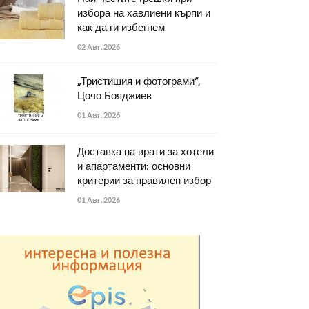
избора на хавлиени кърпи и
как да ги избегнем
02 Авг. 2026
„Тристишия и фотограми“,
Цочо Бояджиев
01 Авг. 2026
Доставка на врати за хотели
и апартаменти: основни
критерии за правилен избор
01 Авг. 2026