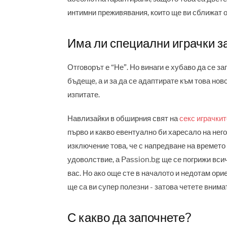
интимни преживявания, които ще ви сближат 
Има ли специални играчки 
Отговорът е “Не”. Но винаги е хубаво да се за
бъдеще, а и за да се адаптирате към това нов
изпитате.
Навлизайки в обширния свят на
секс играчкит
първо и какво евентуално би харесало на него 
изключение това, че с напредване на времето
удоволствие, а Passion.bg ще се погрижи всич
вас. Но ако още сте в началото и недотам орие
ще са ви супер полезни - затова четете вним
С какво да започнете?