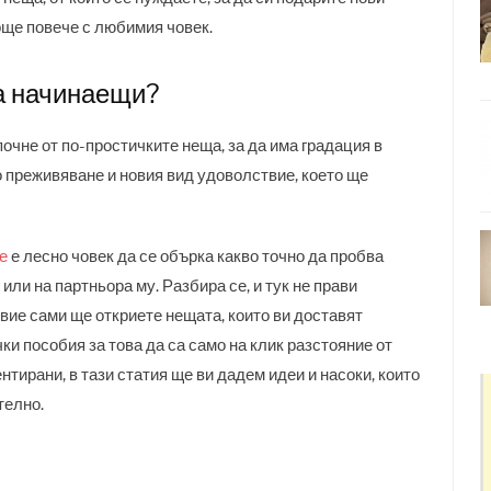
още повече с любимия човек.
за начинаещи?
почне от по-простичките неща, за да има градация в
о преживяване и новия вид удоволствие, което ще
е
е лесно човек да се обърка какво точно да пробва
или на партньора му. Разбира се, и тук не прави
 вие сами ще откриете нещата, които ви доставят
ки пособия за това да са само на клик разстояние от
нтирани, в тази статия ще ви дадем идеи и насоки, които
ателно.