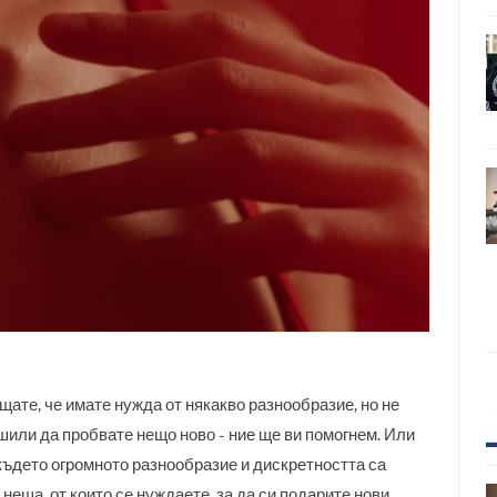
сещате, че имате нужда от някакво разнообразие, но не
решили да пробвате нещо ново - ние ще ви помогнем. Или
 където огромното разнообразие и дискретността са
неща, от които се нуждаете, за да си подарите нови