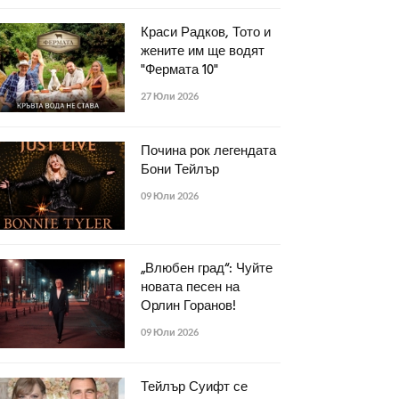
Краси Радков, Тото и
жените им ще водят
"Фермата 10"
27 Юли 2026
Почина рок легендата
Бони Тейлър
09 Юли 2026
„Влюбен град“: Чуйте
новата песен на
Орлин Горанов!
09 Юли 2026
Тейлър Суифт се