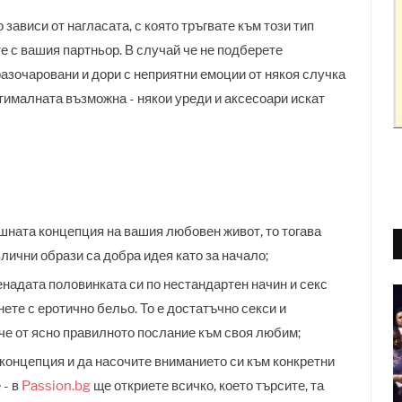
зависи от нагласата, с която тръгвате към този тип
те с вашия партньор. В случай че не подберете
разочаровани и дори с неприятни емоции от някоя случка
птималната възможна - някои уреди и аксесоари искат
шната концепция на вашия любовен живот, то тогава
лични образи са добра идея като за начало;
енадата половинката си по нестандартен начин и секс
нете с еротично бельо. То е достатъчно секси и
ече от ясно правилното послание към своя любим;
концепция и да насочите вниманието си към конкретни
 - в
Passion.bg
ще откриете всичко, което търсите, та