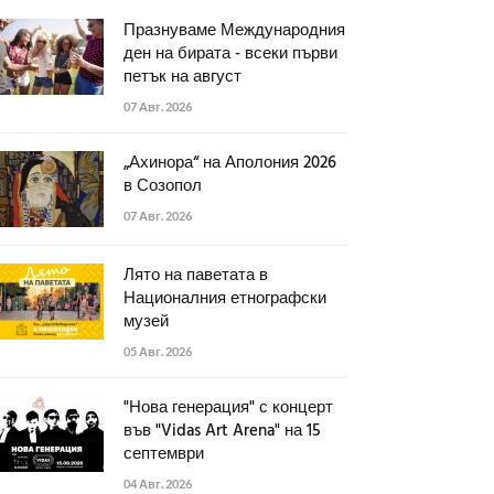
Празнуваме Международния
ден на бирата - всеки първи
петък на август
07 Авг. 2026
„Ахинора“ на Аполония 2026
в Созопол
07 Авг. 2026
Лято на паветата в
Националния етнографски
музей
05 Авг. 2026
"Нова генерация" с концерт
във "Vidas Art Arena" на 15
септември
04 Авг. 2026