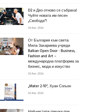
D2 и Део отново се събраха!
Чуйте новата им песен
„Свобода“!
04 Авг. 2026
От България към света:
Мила Захариева учреди
Balkan Open Door - Business,
Fashion and Art –
международна платформа за
бизнес, мода и изкуство
03 Авг. 2026
„Mater 2-10“, Хуан Согьон
02 Авг. 2026
Най-честите грешки при