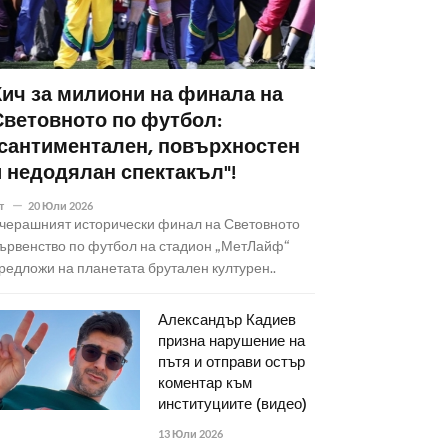
Кич за милиони на финала на
Световното по футбол:
"сантиментален, повърхностен
и недодялан спектакъл"!
т
20 Юли 2026
черашният исторически финал на Световното
ървенство по футбол на стадион „МетЛайф“
редложи на планетата брутален културен..
Александър Кадиев
призна нарушение на
пътя и отправи остър
коментар към
институциите (видео)
13 Юли 2026