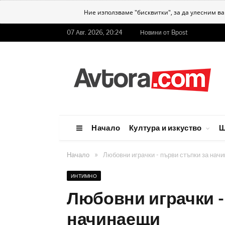
Ние използваме "бисквитки", за да улесним в
07 Авг. 2026, 20:24
Новини от Bpost
Начало
Култура и изкуство
Ш
»
Начало
Любовни играчки - първи стъпки за нач
ИНТИМНО
Любовни играчки -
начинаещи