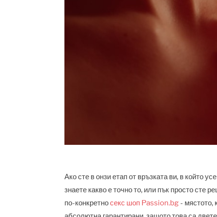
Ако сте в онзи етап от връзката ви, в който у
знаете какво е точно то, или пък просто сте 
по-конкретно
секс шоп Passion.bg
- мястото,
абсолютна гарантирани, защото това са двете 