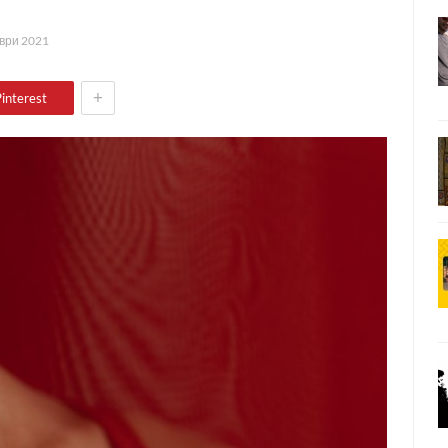
ври 2021
+
interest