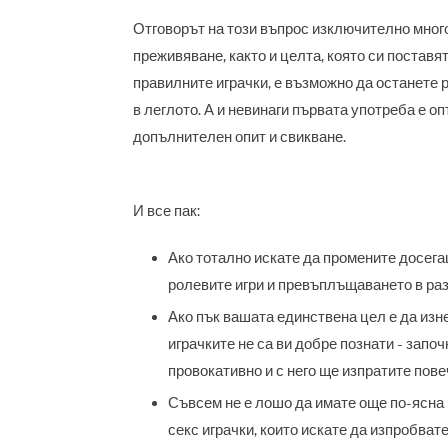
Отговорът на този въпрос изключително много 
преживяване, както и целта, която си поставя
правилните играчки, е възможно да останете 
в леглото. А и невинаги първата употреба е о
допълнителен опит и свикване.
И все пак:
Ако тотално искате да промените досега
ролевите игри и превъплъщаването в раз
Ако пък вашата единствена цел е да изн
играчките не са ви добре познати - започ
провокативно и с него ще изпратите пов
Съвсем не е лошо да имате още по-ясна 
секс играчки, които искате да изпробвате