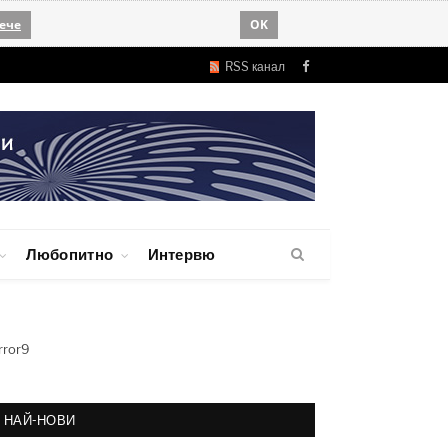
ече
OK
RSS канал
Facebook
Любопитно
Интервю
rror9
НАЙ-НОВИ