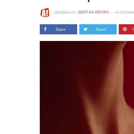
Добавена от:
ЕКИП НА АВТОРА
на
19 Ноем
Share
Tweet
P