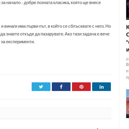
 за начало - добре позната класика, която ще внесе
 винаги има първи път, в който се сблъсквате с него. Но
 да знаете откъде да пазарувате. Ако тази задача е вече
 за експерименти.
О
В
п
п
Twitter
Facebook
Pinterest
LinkedIn