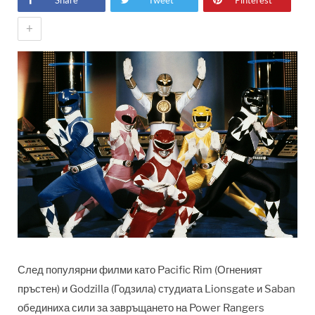
Share
Tweet
Pinterest
+
След популярни филми като Pacific Rim (Огненият
пръстен) и Godzilla (Годзила) студиата Lionsgate и Saban
обединиха сили за завръщането на Power Rangers