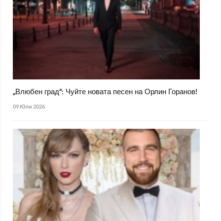
„Влюбен град“: Чуйте новата песен на Орлин Горанов!
09 Юли 2026