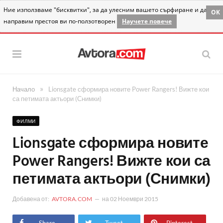
Ние използваме "бисквитки", за да улесним вашето сърфиране и да
OK
направим престоя ви по-ползотворен
Научете повече
»
Начало
Lionsgate сформира новите Power Rangers! Вижте кои
са петимата актьори (Снимки)
ФИЛМИ
Lionsgate сформира новите
Power Rangers! Вижте кои са
петимата актьори (Снимки)
Добавена от:
AVTORA.COM
на
02 Ноември 2015