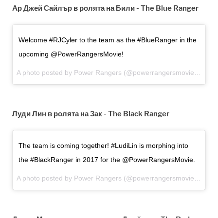
Aр Джей Сайлър в ролята на Били - The Blue Ranger
Welcome #RJCyler to the team as the #BlueRanger in the
upcoming @PowerRangersMovie!
A photo posted by Power Rangers (@powerrangersmovie) on Oct 23, 2015 at 9:01am PDT
Луди Лин в ролята на Зак - The Black Ranger
The team is coming together! #LudiLin is morphing into
the #BlackRanger in 2017 for the @PowerRangersMovie.
A photo posted by Power Rangers (@powerrangersmovie) on Oct 22, 2015 at 10:15am PDT