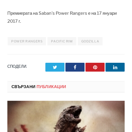
Премиерата на Saban's Power Rangers е на 17 януари
2017 г.
POWER RANGERS
PACIFIC RIM
GODZILLA
СПОДЕЛИ.
Twitter
Facebook
Pinterest
LinkedI
СВЪРЗАНИ
ПУБЛИКАЦИИ