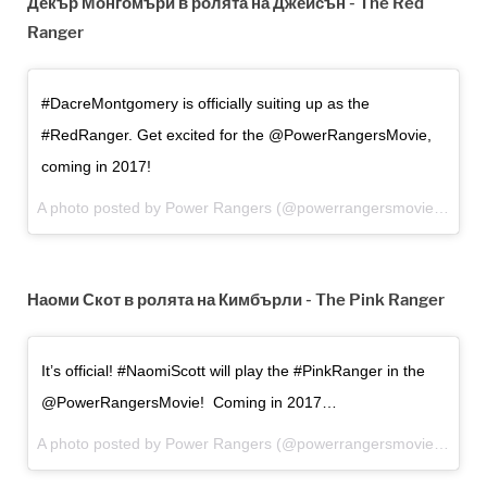
Декър Монгомъри в ролята на Джейсън - The Red
Ranger
#DacreMontgomery is officially suiting up as the
#RedRanger. Get excited for the @PowerRangersMovie,
coming in 2017!
A photo posted by Power Rangers (@powerrangersmovie) on Oct 20, 2015 at 3:46pm PDT
Наоми Скот в ролята на Кимбърли - The Pink Ranger
It’s official! #NaomiScott will play the #PinkRanger in the
@PowerRangersMovie! Coming in 2017…
A photo posted by Power Rangers (@powerrangersmovie) on Oct 7, 2015 at 1:04pm PDT