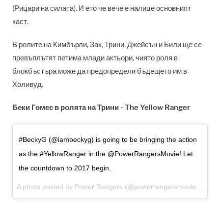
(Рицари на силата). И ето че вече е налице основният
каст.
В ролите на Кимбърли, Зак, Трини, Джейсън и Били ще се
превъплътят петима млади актьори, чиято роля в
блокбъстъра може да предопредели бъдещето им в
Холивуд.
Беки Гомес в ролята на Трини - The Yellow Ranger
#BeckyG (@iambeckyg) is going to be bringing the action
as the #YellowRanger in the @PowerRangersMovie! Let
the countdown to 2017 begin.
A photo posted by Power Rangers (@powerrangersmovie) on Oct 30, 2015 at 10:15am PDT