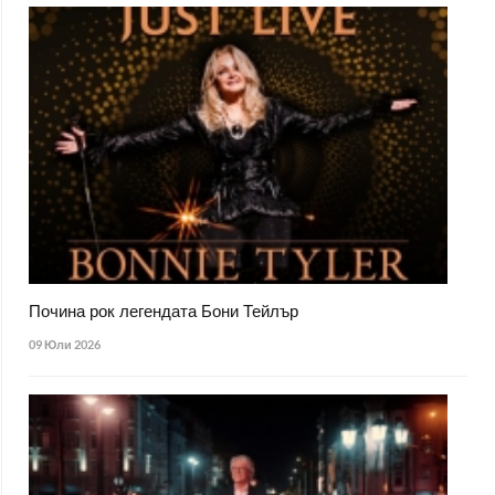
Почина рок легендата Бони Тейлър
09 Юли 2026