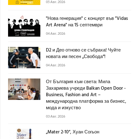
05 Авг. 2026
"Нова генерация" с концерт във "Vidas
Art Arena" на 15 септември
04 Авг. 2026
D2 и Део отново се събраха! Чуйте
новата им песен „Свобода“!
04 Авг. 2026
От България към света: Мила
Захариева учреди Balkan Open Door -
Business, Fashion and Art –
международна платформа за бизнес,
мода и изкуство
03 Авг. 2026
„Mater 2-10“, Хуан Согьон