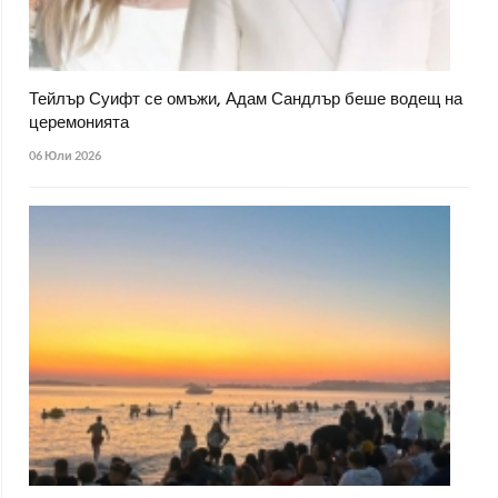
Тейлър Суифт се омъжи, Адам Сандлър беше водещ на
церемонията
06 Юли 2026