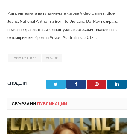
Изпълнителката на платинените хитове Video Games, Blue
Jeans, National Anthem и Born to Die Lana Del Rey позира за
приказно красивата си концептуална фотосесия, включена в
октомврийския брой на Vogue Australia за 2012 г.
LANA DEL REY
VOGUE
СПОДЕЛИ.
Twitter
Facebook
Pinterest
LinkedI
СВЪРЗАНИ
ПУБЛИКАЦИИ