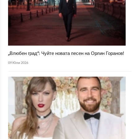
„Влюбен град“: Чуйте новата песен на Орлин Горанов!
09 Юли 2026