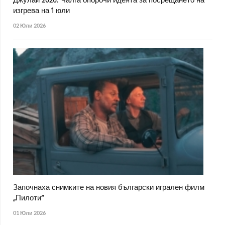
Джулай 2026: Чалга опорочи идеята за посрещането на
изгрева на 1 юли
02 Юли 2026
Започнаха снимките на новия български игрален филм
„Пилоти“
01 Юли 2026