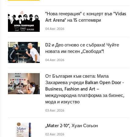
"Нова генерация" с концерт във "Vidas
Art Arena" на 15 септември
04 Авг. 2026
D2 и Део отново се събраха! Чуйте
новата им песен „Свобода“!
04 Авг. 2026
От България към света: Мила
Захариева учреди Balkan Open Door -
Business, Fashion and Art –
международна платформа за бизнес,
мода и изкуство
03 Авг. 2026
„Mater 2-10“, Хуан Согьон
02 Авг. 2026