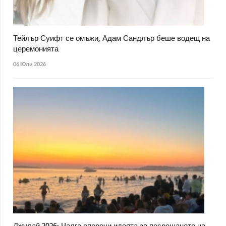
Тейлър Суифт се омъжи, Адам Сандлър беше водещ на
церемонията
06 Юли 2026