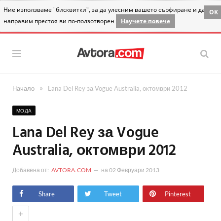
Ние използваме "бисквитки", за да улесним вашето сърфиране и да
OK
направим престоя ви по-ползотворен
Научете повече
»
Начало
Lana Del Rey за Vogue Australia, октомври 2012
МОДА
Lana Del Rey за Vogue
Australia, октомври 2012
Добавена от:
AVTORA.COM
на
02 Февруари 2013
Share
Tweet
Pinterest
+