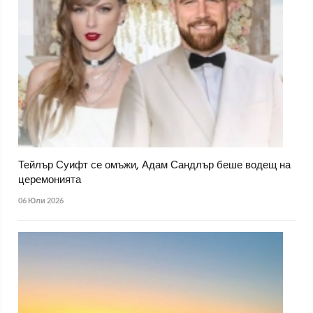
Тейлър Суифт се омъжи, Адам Сандлър беше водещ на
церемонията
06 Юли 2026