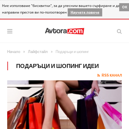
Ние използваме "бисквитки", за да улесним вашето сърфиране и да
OK
направим престоя ви по-ползотворен
Научете повече
»
»
Начало
Лайфстайл
Подаръци и шопинг
ПОДАРЪЦИ И ШОПИНГ ИДЕИ
RSS КАНАЛ