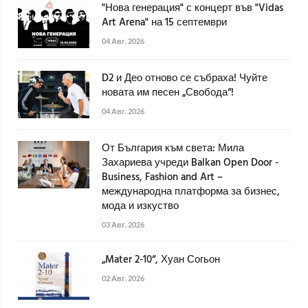
"Нова генерация" с концерт във "Vidas
Art Arena" на 15 септември
04 Авг. 2026
D2 и Део отново се събраха! Чуйте
новата им песен „Свобода“!
04 Авг. 2026
От България към света: Мила
Захариева учреди Balkan Open Door -
Business, Fashion and Art –
международна платформа за бизнес,
мода и изкуство
03 Авг. 2026
„Mater 2-10“, Хуан Согьон
02 Авг. 2026