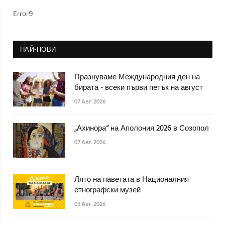
Error9
НАЙ-НОВИ
Празнуваме Международния ден на
бирата - всеки първи петък на август
07 Авг. 2026
„Ахинора“ на Аполония 2026 в Созопол
07 Авг. 2026
Лято на паветата в Националния
етнографски музей
05 Авг. 2026