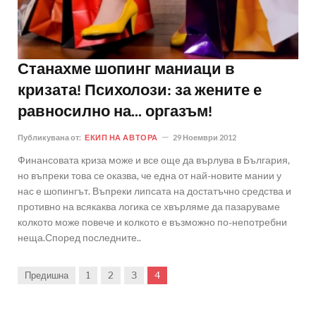
Станахме шопинг маниаци в
кризата! Психолози: за жените е
равносилно на... оргазъм!
Публикувана от:
ЕКИП НА АВТОРА
29 Ноември 2012
Финансовата криза може и все още да върлува в България,
но въпреки това се оказва, че една от най-новите мании у
нас е шопингът. Въпреки липсата на достатъчно средства и
противно на всякаква логика се хвърляме да пазаруваме
колкото може повече и колкото е възможно по-непотребни
неща.Според последните..
Предишна
1
2
3
4