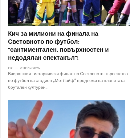
Кич за милиони на финала на
Световното по футбол:
"сантиментален, повърхностен и
недодялан спектакъл"!
От
20 Юли 2026
Вчерашният исторически финал на Световното първенство
по футбол на стадион „МетЛайф“ предложи на планетата
брутален културен..