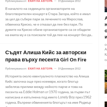
Публикувана от:
ЕКИП НА АВТОРА
19 Декември 2012
В началото на седмицата организаторите на
благотворителен концерт в Стара Загора, който е имал
за цел да събере пари за лечението на Мирослав,
обвиниха Криско, че е отказал да пее без пари. По
думите на Криско обаче организаторите са се обадили
на екипа му и са поискали той да пее на концерт без да..
О
А
Съдят Алиша Кийс за авторски
К
права върху песента Girl On Fire
с
Публикувана от:
ЕКИП НА АВТОРА
19 Декември 2012
Историята около евентуалното плагиатство на Алиша
Кийс започна още през ноември, когато блогър
забеляза прилики между нейното парче и това на
песента на Eddie Holman от 1970 година, за първи път
написана и изпълнена под името Lonely Boy през 1962
година. Въпреки обвиненията блогърът на име Роджър