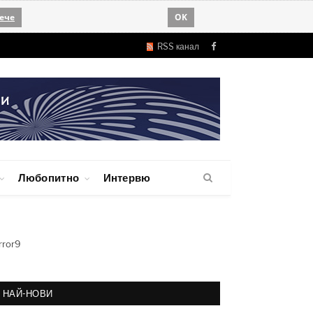
ече
OK
RSS канал
Facebook
Любопитно
Интервю
rror9
НАЙ-НОВИ