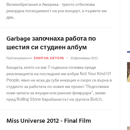
Великобритания и Америка - триото отбелязва
рекордна посещаемост на рок концерт, а първите им
два..
Garbage започнаха работа по
шестия си студиен албум
Публикувана от:
ЕКИП НА АВТОРА
20 Декември 2012
Бандата, която си взе 7-годишна почивка преди
реализацията на последния им албум Not Your Kind Of
People, явно не иска да губи инерция и скоро се върна в
студиото за работата по новия им проект."Подготвяме
нови записи за януари или ранния февруари", заяви
пред Rolling Stone барабанистът на групата Butch..
Miss Universe 2012 - Final Film