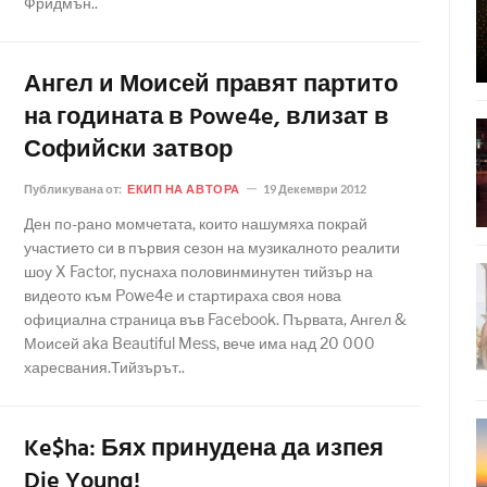
Фридмън..
Ангел и Моисей правят партито
на годината в Powe4e, влизат в
Софийски затвор
Публикувана от:
ЕКИП НА АВТОРА
19 Декември 2012
Ден по-рано момчетата, които нашумяха покрай
участието си в първия сезон на музикалното реалити
шоу X Factor, пуснаха половинминутен тийзър на
видеото към Powe4e и стартираха своя нова
официална страница във Facebook. Първата, Ангел &
Моисей aka Beautiful Mess, вече има над 20 000
харесвания.Тийзърът..
Ke$ha: Бях принудена да изпея
Die Young!