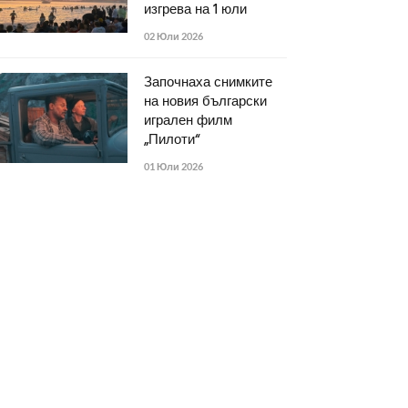
изгрева на 1 юли
02 Юли 2026
Започнаха снимките
на новия български
игрален филм
„Пилоти“
01 Юли 2026