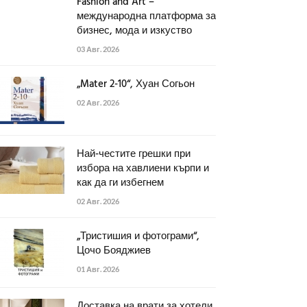
Fashion and Art –
международна платформа за
бизнес, мода и изкуство
03 Авг. 2026
„Mater 2-10“, Хуан Согьон
02 Авг. 2026
Най-честите грешки при
избора на хавлиени кърпи и
как да ги избегнем
02 Авг. 2026
„Тристишия и фотограми“,
Цочо Бояджиев
01 Авг. 2026
Доставка на врати за хотели