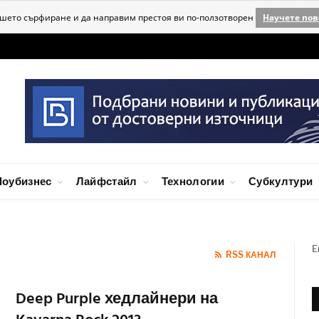
ашето сърфиране и да направим престоя ви по-ползотворен
Научете пов
оубизнес
Лайфстайл
Технологии
Субкултури
E
RSS КАНАЛ
Deep Purple хедлайнери на