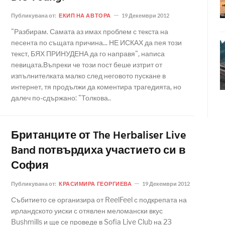
Публикувана от:
ЕКИП НА АВТОРА
19 Декември 2012
"Разбирам. Самата аз имах проблем с текста на
песента по същата причина... НЕ ИСКАХ да пея този
текст, БЯХ ПРИНУДЕНА да го направя", написа
певицата.Въпреки че този пост беше изтрит от
изпълнителката малко след неговото пускане в
интернет, тя продължи да коментира трагедията, но
далеч по-сдържано: "Толкова..
Британците от The Herbaliser Live
Band потвърдиха участието си в
София
Публикувана от:
КРАСИМИРА ГЕОРГИЕВА
19 Декември 2012
Събитието се организира от ReelFeel с подкрепата на
ирландското уиски с отявлен меломански вкус
Bushmills и ще се проведе в Sofia Live Club на 23