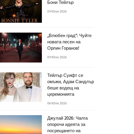
Бони Тейлър
09 Юли 2026
„Влюбен град“: Чуйте
новата песен на
Орлин Горанов!
09 Юли 2026
Тейлър Суифт се
омъжи, Адам Сандлър
беше водещ на
церемонията
06 Юли 2026
Джулай 2026: Чалга
опорочи идеята за
посрещането на