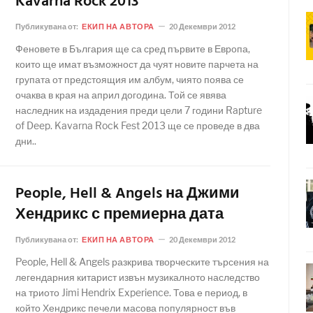
Kavarna Rock 2013
Публикувана от:
ЕКИП НА АВТОРА
20 Декември 2012
Феновете в България ще са сред първите в Европа,
които ще имат възможност да чуят новите парчета на
групата от предстоящия им албум, чиято поява се
очаква в края на април догодина. Той се явява
наследник на издадения преди цели 7 години Rapture
of Deep. Kavarna Rock Fest 2013 ще се проведе в два
дни..
People, Hell & Angels на Джими
Хендрикс с премиерна дата
Публикувана от:
ЕКИП НА АВТОРА
20 Декември 2012
People, Hell & Angels разкрива творческите търсения на
легендарния китарист извън музикалното наследство
на триото Jimi Hendrix Experience. Това е период, в
който Хендрикс печели масова популярност във