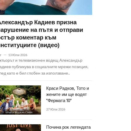
Александър Кадиев призна
нарушение на пътя и отправи
остър коментар към
институциите (видео)
т
13 Юли 2026
ктьорът и телевизионен водещ Александър
адиев публикува в социалните мрежи позиция,
лед като е бил глобен за използване..
Краси Радков, Тото и
жените им ще водят
"Фермата 10"
27 Юли 2026
Почина рок легендата