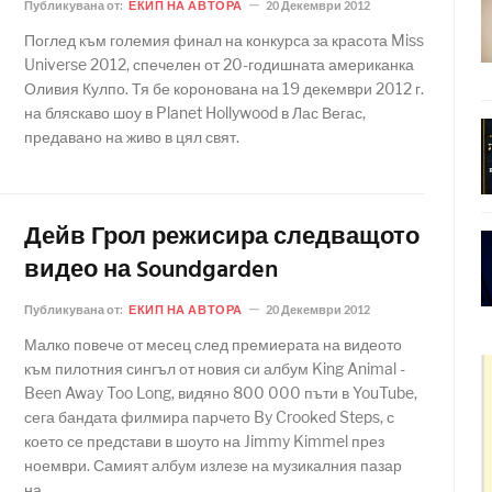
Публикувана от:
ЕКИП НА АВТОРА
20 Декември 2012
Поглед към големия финал на конкурса за красота Miss
Universe 2012, спечелен от 20-годишната американка
Оливия Кулпо. Тя бе коронована на 19 декември 2012 г.
на бляскаво шоу в Planet Hollywood в Лас Вегас,
предавано на живо в цял свят.
Дейв Грол режисира следващото
видео на Soundgarden
Публикувана от:
ЕКИП НА АВТОРА
20 Декември 2012
Малко повече от месец след премиерата на видеото
към пилотния сингъл от новия си албум King Animal -
Been Away Too Long, видяно 800 000 пъти в YouTube,
сега бандата филмира парчето By Crooked Steps, с
което се представи в шоуто на Jimmy Kimmel през
ноември. Самият албум излезе на музикалния пазар
на..