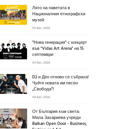
Лято на паветата в
Националния етнографски
музей
05 Авг. 2026
"Нова генерация" с концерт
във "Vidas Art Arena" на 15
септември
04 Авг. 2026
D2 и Део отново се събраха!
Чуйте новата им песен
„Свобода“!
04 Авг. 2026
От България към света:
Мила Захариева учреди
Balkan Open Door - Business,