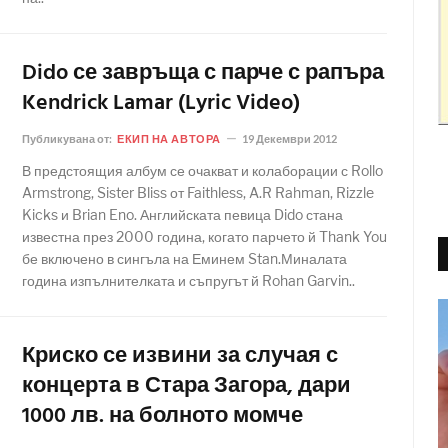
Dido се завръща с парче с рапъра
Kendrick Lamar (Lyric Video)
Публикувана от:
ЕКИП НА АВТОРА
19 Декември 2012
В предстоящия албум се очакват и колаборации с Rollo
Armstrong, Sister Bliss от Faithless, A.R Rahman, Rizzle
Kicks и Brian Eno. Английската певица Dido стана
известна през 2000 година, когато парчето й Thank You
бе включено в сингъла на Еминем Stan.Миналата
година изпълнителката и съпругът й Rohan Garvin..
Криско се извини за случая с
концерта в Стара Загора, дари
1000 лв. на болното момче