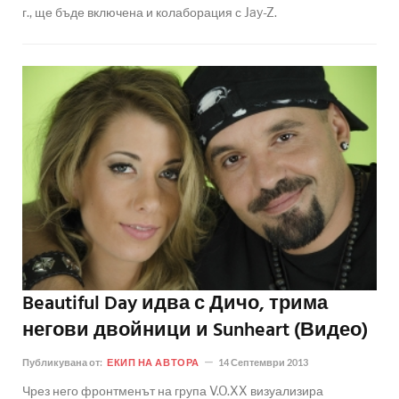
г., ще бъде включена и колаборация с Jay-Z.
Beautiful Day идва с Дичо, трима
негови двойници и Sunheart (Видео)
Публикувана от:
ЕКИП НА АВТОРА
14 Септември 2013
Чрез него фронтменът на група V.O.XX визуализира