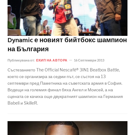
Dynamic е новият бийтбокс шампион
на България
Публикувана от:
ЕКИП НА АВТОРА
16 Септември 2013
Състезанието The Official Nescafé® 3IN1 Beatbox Battle,
което се организира за седми път, се състоя на 13
септември пред Паметника на съветската армия в София.
Водещи на големия финал бяха Ангел и Моисей, а на
сцената се качиха още двукратният шампион на Германия
Babeli и SkilleR.