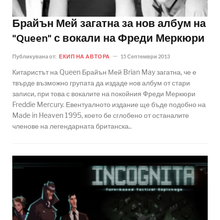
Брайън Мей загатна за нов албум на
"Queen" с вокали на Фреди Меркюри
Публикувана от:
ЕКИП НА АВТОРА
15 Септември 2013
Китаристът на Queen Брайън Мей Brian May загатна, че е
твърде възможно групата да издаде нов албум от стари
записи, при това с вокалите на покойния Фреди Меркюри
Freddie Mercury. Евентуалното издание ще бъде подобно на
Made in Heaven 1995, което бе сглобено от останалите
членове на легендарната британска..