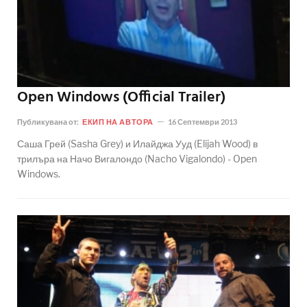
Open Windows (Official Trailer)
Публикувана от:
ЕКИП НА АВТОРА
16 Септември 2013
Саша Грей (Sasha Grey) и Илайджа Ууд (Elijah Wood) в
трилъра на Начо Вигалондо (Nacho Vigalondo) - Open
Windows.