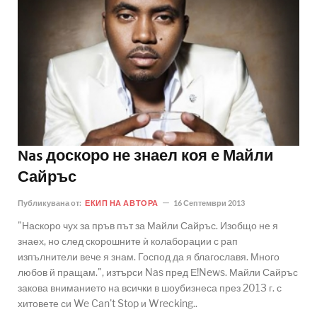
Nas доскоро не знаел коя е Майли
Сайръс
Публикувана от:
ЕКИП НА АВТОРА
16 Септември 2013
"Наскоро чух за пръв път за Майли Сайръс. Изобщо не я
знаех, но след скорошните ѝ колаборации с рап
изпълнители вече я знам. Господ да я благославя. Много
любов й пращам.", изтърси Nas пред Е!News. Майли Сайръс
закова вниманието на всички в шоубизнеса през 2013 г. с
хитовете си We Can't Stop и Wrecking..