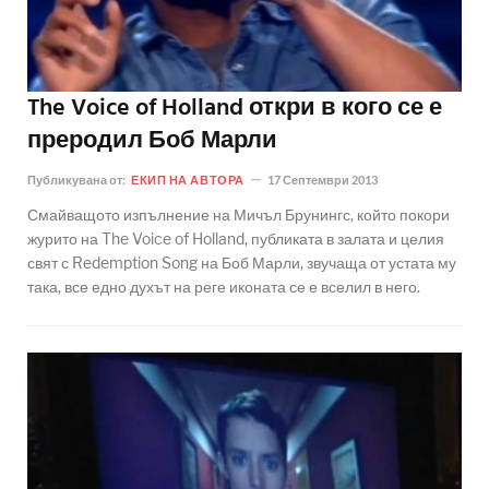
The Voice of Holland откри в кого се е
преродил Боб Марли
Публикувана от:
ЕКИП НА АВТОРА
17 Септември 2013
Смайващото изпълнение на Мичъл Брунингс, който покори
журито на The Voice of Holland, публиката в залата и целия
свят с Redemption Song на Боб Марли, звучаща от устата му
така, все едно духът на реге иконата се е вселил в него.