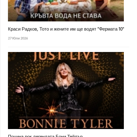
Краси Радков, Тото и жените им ще водят "Фермата 10"
27 Юли 2026
Почина рок легендата Бони Тейлър