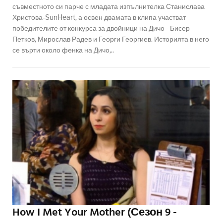
съвместното си парче с младата изпълнителка Станислава
Христова-SunHeart, а освен двамата в клипа участват
победителите от конкурса за двойници на Дичо - Бисер
Петков, Мирослав Радев и Георги Георгиев. Историята в него
се върти около фенка на Дичо,..
How I Met Your Mother (Сезон 9 -