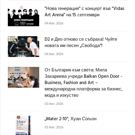
"Нова генерация" с концерт във "Vidas
Art Arena" на 15 септември
04 Авг. 2026
D2 и Део отново се събраха! Чуйте
новата им песен „Свобода“!
04 Авг. 2026
От България към света: Мила
Захариева учреди Balkan Open Door -
Business, Fashion and Art –
международна платформа за бизнес,
мода и изкуство
03 Авг. 2026
„Mater 2-10“, Хуан Согьон
02 Авг. 2026