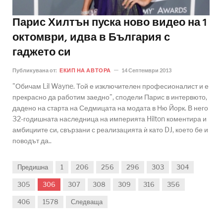
Парис Хилтън пуска ново видео на 1
октомври, идва в България с
гаджето си
Публикувана от:
ЕКИП НА АВТОРА
14 Септември 2013
"Обичам Lil Wayne. Той е изключителен професионалист и е
прекрасно да работим заедно", сподели Парис в интервюто,
дадено на старта на Седмицата на модата в Ню Йорк. В него
32-годишната наследница на империята Hilton коментира и
амбициите си, свързани с реализацията ѝ като DJ, което бе и
поводът да..
Предишна
1
206
256
296
303
304
305
306
307
308
309
316
356
406
1578
Следваща