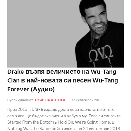
Drake възпя величието на Wu-Tang
Clan в най-новата си песен Wu-Tang
Forever (Аудио)
Публикувана от:
ЕКИП НА АВТОРА
15 Септември 2013
През 2013 г. Drake издаде доста нови парчета, но от тях
само две ще бъдат включени в албума му. Това си синглите
Started From the Bottom и Hold On, We're Going Home. В
Nothing Was the Same, който излиза на 24 септември 2013