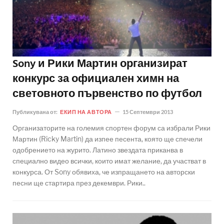
Sony и Рики Мартин организират
конкурс за официален химн на
световното първенство по футбол
Публикувана от:
ЕКИП НА АВТОРА
15 Септември 2013
Организаторите на големия спортен форум са избрали Рики
Мартин (Ricky Martin) да изпее песента, която ще спечели
одобрението на журито. Латино звездата приканва в
специално видео всички, които имат желание, да участват в
конкурса. От Sony обявиха, че изпращането на авторски
песни ще стартира през декември. Рики..