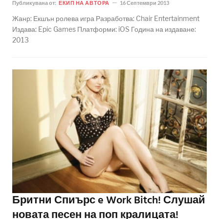
Публикувана от:
ЕКИП НА АВТОРА
16 Септември 2013
Жанр: Екшън ролева игра Разработва: Chair Entertainment
Издава: Epic Games Платформи: iOS Година на издаване:
2013
Бритни Спиърс e Work Bitch! Слушай
новата песен на поп кралицата!