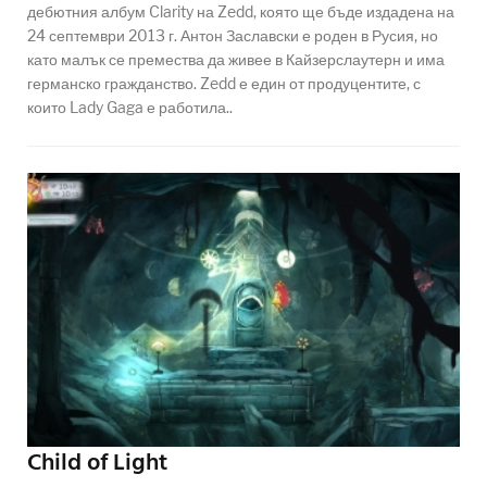
дебютния албум Clarity на Zedd, която ще бъде издадена на
24 септември 2013 г. Антон Заславски е роден в Русия, но
като малък се премества да живее в Кайзерслаутерн и има
германско гражданство. Zedd е един от продуцентите, с
които Lady Gaga е работила..
Child of Light