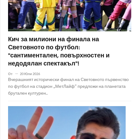
Кич за милиони на финала на
Световното по футбол:
"сантиментален, повърхностен и
недодялан спектакъл"!
От
20 Юли 2026
Вчерашният исторически финал на Световното първенство
по футбол на стадион „МетЛайф“ предложи на планетата
брутален културен..