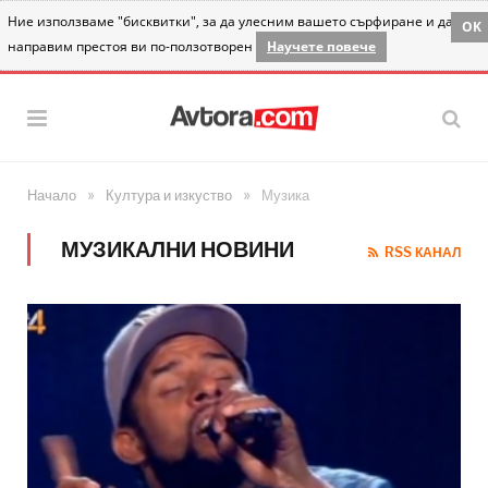
Ние използваме "бисквитки", за да улесним вашето сърфиране и да
OK
направим престоя ви по-ползотворен
Научете повече
»
»
Начало
Култура и изкуство
Музика
МУЗИКАЛНИ НОВИНИ
RSS КАНАЛ