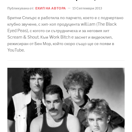
Публикувана от:
ЕКИП НА АВТОРА
15 Септември 2013
Бритни Спиърс е работила по парчето, което е с подчертано
клубно звучене, с хип-хоп продуцента will.i.am (The Black
Eyed Peas), с когото си сътрудничеха и за неговия хит
Scream & Shout. Към Work Bitch e заснет и видеоклип,
режисиран от Бен Мор, който скоро също ще се появи в
YouTube.