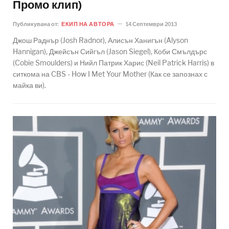
Промо клип)
Публикувана от:
ЕКИП НА АВТОРА
14 Септември 2013
Джош Раднър (Josh Radnor), Алисън Ханигън (Alyson
Hannigan), Джейсън Сийгъл (Jason Siegel), Коби Смълдърс
(Cobie Smoulders) и Нийл Патрик Харис (Neil Patrick Harris) в
ситкома на CBS - How I Met Your Mother (Как се запознах с
майка ви).