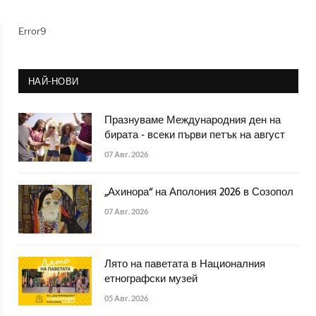
Error9
НАЙ-НОВИ
Празнуваме Международния ден на
бирата - всеки първи петък на август
07 Авг. 2026
„Ахинора“ на Аполония 2026 в Созопол
07 Авг. 2026
Лято на паветата в Националния
етнографски музей
05 Авг. 2026