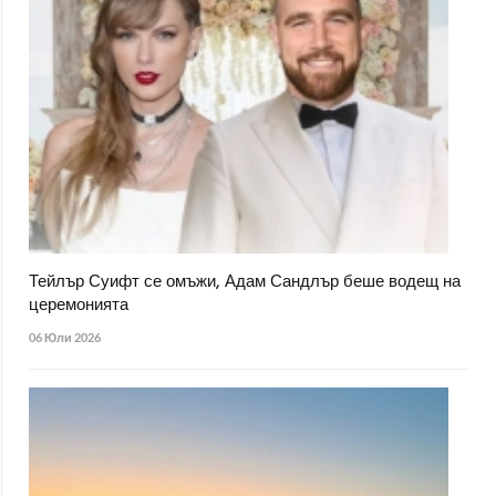
Тейлър Суифт се омъжи, Адам Сандлър беше водещ на
церемонията
06 Юли 2026