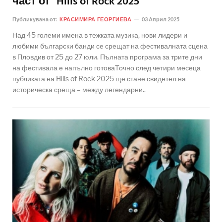
част от "Hills of Rock 2025"
Публикувана от:
КРАСИМИРА ГЕОРГИЕВА
03 Април 2025
Над 45 големи имена в тежката музика, нови лидери и
любими български банди се срещат на фестивалната сцена
в Пловдив от 25 до 27 юли. Пълната програма за трите дни
на фестивала е напълно готоваТочно след четири месеца
публиката на Hills of Rock 2025 ще стане свидетел на
историческа среща – между легендарни..