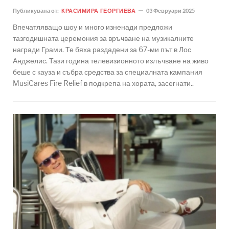
Публикувана от:
КРАСИМИРА ГЕОРГИЕВА
03 Февруари 2025
Впечатляващо шоу и много изненади предложи
тазгодишната церемония за връчване на музикалните
награди Грами. Те бяха раздадени за 67-ми път в Лос
Анджелис. Тази година телевизионното излъчване на живо
беше с кауза и събра средства за специалната кампания
MusiCares Fire Relief в подкрепа на хората, засегнати..