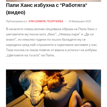
Папи Ханс избухна с "Работяга"
(видео)
Публикувана от:
КРАСИМИРА ГЕОРГИЕВА
14 Февруари 2025
В началото сякаш всички свързваха образа на Папи Ханс с
шеговитите му песни като „Кекс“, „Нямаш пари“ и „Да си
знаел“, но няколко години по-късно баладите му се
наредиха сред най-слушаните и харесвани заглавия у нас.
Тази посока се оказа повече от вярна и успехът на албума
„Цветовете на тъгата“ на Папи..