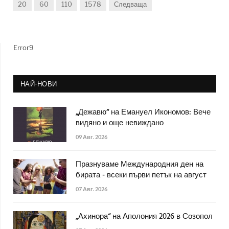
20
60
110
1578
Следваща
Error9
НАЙ-НОВИ
„Дежавю“ на Емануел Икономов: Вече
видяно и още невиждано
09 Авг. 2026
Празнуваме Международния ден на
бирата - всеки първи петък на август
07 Авг. 2026
„Ахинора“ на Аполония 2026 в Созопол