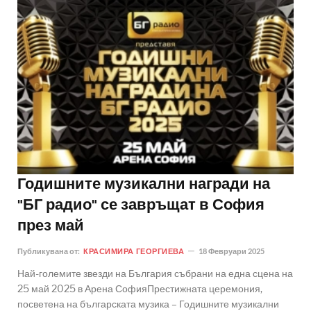
Годишните музикални награди на
"БГ радио" се завръщат в София
през май
Публикувана от:
КРАСИМИРА ГЕОРГИЕВА
18 Февруари 2025
Най-големите звезди на България събрани на една сцена на
25 май 2025 в Арена СофияПрестижната церемония,
посветена на българската музика – Годишните музикални