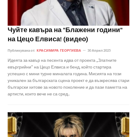
Чуйте кавъра на "Блажени години"
на Цецо Елвиса! (видео)
Публикувана от:
КРАСИМИРА ГЕОРГИЕВА
30 Април 2025
Идеята за кавър на песента идва от проекта „Златните
евъргрийни“ на Цецо Елвиса и бенд, който стартира
успешно с мини турне миналата година. Мисията на този
уникален за българската сцена проект е да възкресява стари
български хитове за новото поколение и да пази паметта на
артисти, които вече не са сред..