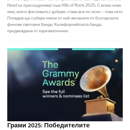
Head се присъединяват към Hills of Rock 2025. С всяко ново
име, което фестивалът добавя, става все по-ясно – това лято
Пловдив ще събере някои от най-желаните от българските
фенове световни банди. Калифорнийската банда,
предвождана от харизматичния..
Грами 2025: Победителите