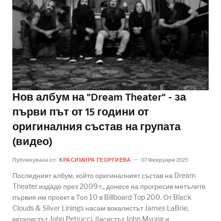
Нов албум на "Dream Theater" - за
първи път от 15 години от
оригиналния състав на групата
(видео)
Публикувана от:
КРАСИМИРА ГЕОРГИЕВА
07 Февруари 2025
Последният албум, който оригиналният състав на Dream
Theater издаде през 2009 г., донесе на прогресив метълите
първия им проект в Топ 10 в Billboard Top 200. От Black
Clouds & Silver Linings насам вокалистът James LaBrie,
китаристът John Petrucci, басистът John Myung и