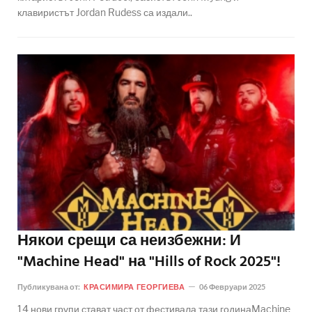
клавиристът Jordan Rudess са издали..
Някои срещи са неизбежни: И
"Machine Head" на "Hills of Rock 2025"!
Публикувана от:
КРАСИМИРА ГЕОРГИЕВА
06 Февруари 2025
14 нови групи стават част от фестивала тази годинаMachine