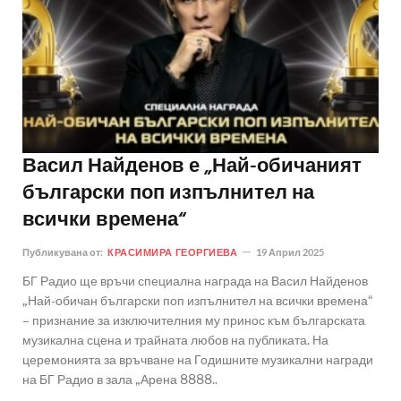
Васил Найденов е „Най-обичаният
български поп изпълнител на
всички времена“
Публикувана от:
КРАСИМИРА ГЕОРГИЕВА
19 Април 2025
БГ Радио ще връчи специална награда на Васил Найденов
„Най-обичан български поп изпълнител на всички времена“
– признание за изключителния му принос към българската
музикална сцена и трайната любов на публиката. На
церемонията за връчване на Годишните музикални награди
на БГ Радио в зала „Арена 8888..