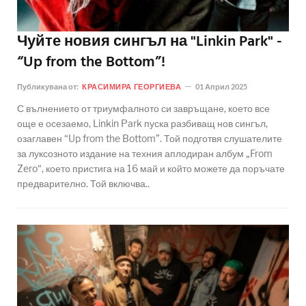
Чуйте новия сингъл на "Linkin Park" -
“Up from the Bottom”!
Публикувана от:
КРАСИМИРА ГЕОРГИЕВА
01 Април 2025
С вълнението от триумфалното си завръщане, което все
още е осезаемо, Linkin Park пуска разбиващ нов сингъл,
озаглавен “Up from the Bottom”. Той подготвя слушателите
за луксозното издание на техния аплодиран албум „From
Zero“, което пристига на 16 май и който можете да поръчате
предварително. Той включва..