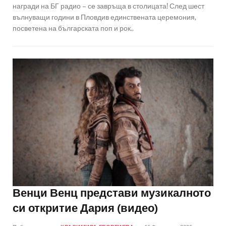
награди на БГ радио – се завръща в столицата! След шест
вълнуващи години в Пловдив единствената церемония,
посветена на българската поп и рок..
Венци Венц представи музикалното
си откритие Дария (видео)