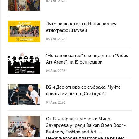
07 Авг. 2026
Лято на паветата в Националния
етнографски музей
05 Авг. 2026
"Нова генерация" с концерт във "Vidas
Art Arena" на 15 септември
04 Авг. 2026
D2 и Део отново се събраха! Чуйте
новата им песен „Свобода“!
04 Авг. 2026
От България към света: Мила
Захариева учреди Balkan Open Door -
Business, Fashion and Art –
международна платформа за бизнес,