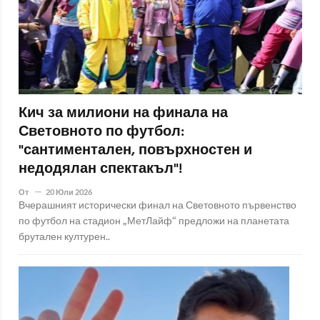
Кич за милиони на финала на
Световното по футбол:
"сантиментален, повърхностен и
недодялан спектакъл"!
От
20 Юли 2026
Вчерашният исторически финал на Световното първенство
по футбол на стадион „МетЛайф“ предложи на планетата
брутален културен..