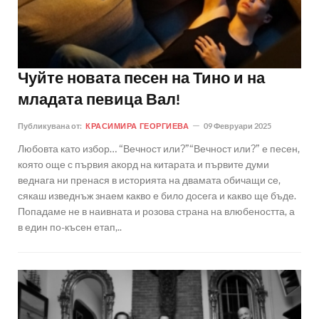
Чуйте новата песен на Тино и на
младата певица Вал!
Публикувана от:
КРАСИМИРА ГЕОРГИЕВА
09 Февруари 2025
Любовта като избор… “Вечност или?”“Вечност или?” е песен,
която още с първия акорд на китарата и първите думи
веднага ни пренася в историята на двамата обичащи се,
сякаш изведнъж знаем какво е било досега и какво ще бъде.
Попадаме не в наивната и розова страна на влюбеността, а
в един по-късен етап,..