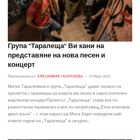
Група "Таралеща" Ви кани на
представяне на нова песен и
концерт
Публикувана от:
КРАСИМИРА ГЕОРГИЕВА
07 Март 2025
Митко Таралежков и група „Таралеща“ дават начало на
пролетта с премиера на новата им песен в самостоятелен
мартенски концертПроектът „Таралеща“ става все по-
разностилно музикален и все по-интригуващ„Етно електрик
джаз грънч“ – с този израз сър Мата Хари определи най-
новото парче на „Tаралеща“ и сигурно..