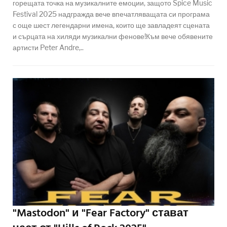
горещата точка на музикалните емоции, защото Spice Music
Festival 2025 надгражда вече впечатляващата си програма
с още шест легендарни имена, които ще завладеят сцената
и сърцата на хиляди музикални фенове!Към вече обявените
артисти Peter Andre,..
"Mastodon" и "Fear Factory" стават