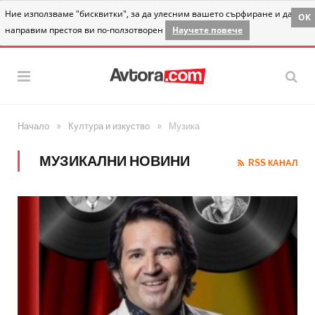
Ние използваме "бисквитки", за да улесним вашето сърфиране и да
OK
направим престоя ви по-ползотворен
Научете повече
»
»
Начало
Култура и изкуство
Музика
МУЗИКАЛНИ НОВИНИ
RSS КАНАЛ