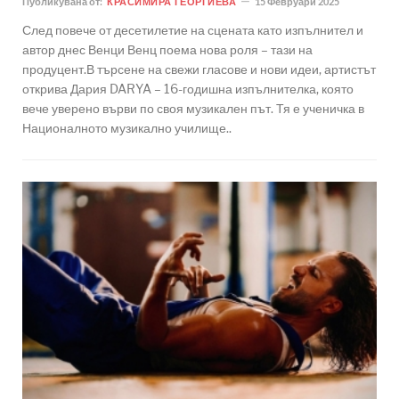
Публикувана от:
КРАСИМИРА ГЕОРГИЕВА
15 Февруари 2025
След повече от десетилетие на сцената като изпълнител и
автор днес Венци Венц поема нова роля – тази на
продуцент.В търсене на свежи гласове и нови идеи, артистът
открива Дария DARYA – 16-годишна изпълнителка, която
вече уверено върви по своя музикален път. Тя е ученичка в
Националното музикално училище..