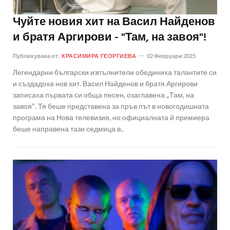
Чуйте новия хит на Васил Найденов
и братя Аргирови - "Там, на завоя"!
Публикувана от:
КРАСИМИРА ГЕОРГИЕВА
02 Февруари 2025
Легендарни български изпълнители обединиха талантите си
и създадоха нов хит. Васил Найденов и братя Аргирови
записаха първата си обща песен, озаглавена „Там, на
завоя“. Тя беше представена за пръв път в новогодишната
програма на Нова телевизия, но официалната й премиера
беше направена тази седмица в..