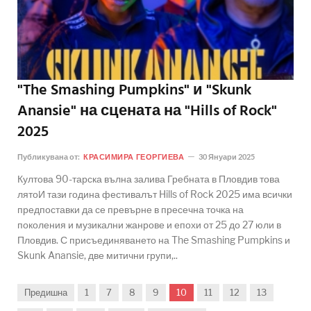
"The Smashing Pumpkins" и "Skunk
Anansie" на сцената на "Hills of Rock"
2025
Публикувана от:
КРАСИМИРА ГЕОРГИЕВА
30 Януари 2025
Култова 90-тарска вълна залива Гребната в Пловдив това
лятоИ тази година фестивалът Hills of Rock 2025 има всички
предпоставки да се превърне в пресечна точка на
поколения и музикални жанрове и епохи от 25 до 27 юли в
Пловдив. С присъединяването на The Smashing Pumpkins и
Skunk Anansie, две митични групи,..
Предишна
1
7
8
9
10
11
12
13