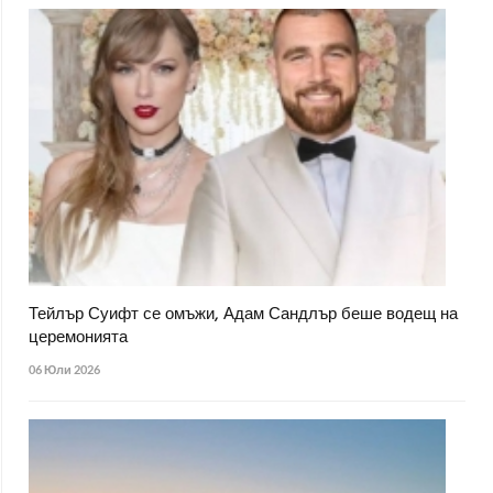
Тейлър Суифт се омъжи, Адам Сандлър беше водещ на
церемонията
06 Юли 2026