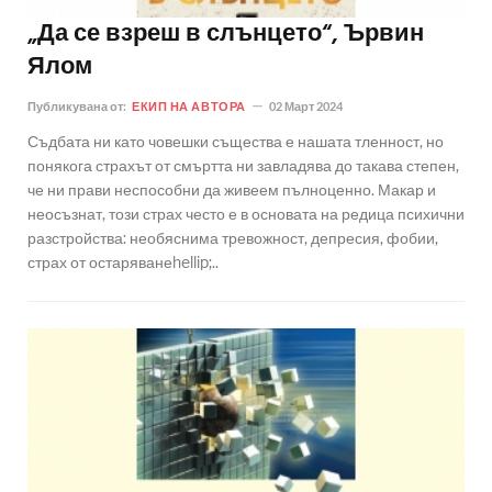
„Да се взреш в слънцето“, Ървин
Ялом
Публикувана от:
ЕКИП НА АВТОРА
02 Март 2024
Съдбата ни като човешки същества е нашата тленност, но
понякога страхът от смъртта ни завладява до такава степен,
че ни прави неспособни да живеем пълноценно. Макар и
неосъзнат, този страх често е в основата на редица психични
разстройства: необяснима тревожност, депресия, фобии,
страх от остаряванеhellip;..