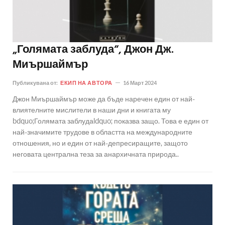
„Голямата заблуда“, Джон Дж.
Миършаймър
Публикувана от:
ЕКИП НА АВТОРА
16 Март 2024
Джон Миършаймър може да бъде наречен един от най-
влиятелните мислители в наши дни и книгата му
bdquo;Голямата заблудаldquo; показва защо. Това е един от
най-значимите трудове в областта на международните
отношения, но и един от най-депресиращите, защото
неговата централна теза за анархичната природа..