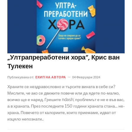
„Ултрапреработени хора“, Крис ван
Тулекен
Публикувана от:
ЕКИП НА АВТОРА
04 Февруари 2024
Храните се нездравословно и търсите вината в себе си?
Мислите, че ако се движите повече или да ядете по-малко,
всичко ще е наред. Грешите ndash; проблемът е не е във вас,
а в храната. През последните 150 години храната стана... не-
храна. Повечето от калориите, които приемаме, идват от
изцяло непознати..