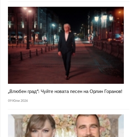
„Влюбен град“: Чуйте новата песен на Орлин Горанов!
09 Юли 2026