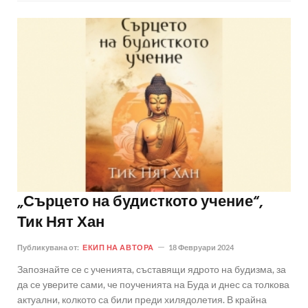
„Сърцето на будисткото учение“,
Тик Нят Хан
Публикувана от:
ЕКИП НА АВТОРА
18 Февруари 2024
Запознайте се с ученията, съставящи ядрото на будизма, за
да се уверите сами, че поученията на Буда и днес са толкова
актуални, колкото са били преди хилядолетия. В крайна