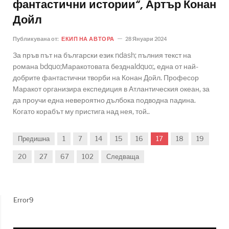
фантастични истории“, Артър Конан
Дойл
Публикувана от:
ЕКИП НА АВТОРА
28 Януари 2024
За пръв път на български език ndash; пълния текст на
романа bdquo;Маракотовата безднаldquo;, една от най-
добрите фантастични творби на Конан Дойл. Професор
Маракот организира експедиция в Атлантическия океан, за
да проучи една невероятно дълбока подводна падина.
Когато корабът му пристига над нея, той..
Предишна
1
7
14
15
16
17
18
19
20
27
67
102
Следваща
Error9