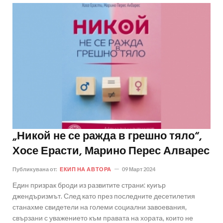
„Никой не се ражда в грешно тяло“,
Хосе Ерасти, Марино Перес Алварес
Публикувана от:
ЕКИП НА АВТОРА
09 Март 2024
Един призрак броди из развитите страни: куиър
джендъризмът. След като през последните десетилетия
станахме свидетели на големи социални завоевания,
свързани с уважението към правата на хората, които не