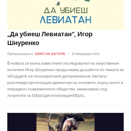
„Да убиеш Левиатан“, Игор
Шнуренко
Публикувана от:
ЕКИП НА АВТОРА
25 Февруари 2024
В новата си книга известният изследовател на изкуствения
интелект Игор Шнуренко продължава да работи по темата за
абсурдите на технократския детерминизъм. Авторът
разглежда протичащия демонтаж на основите, върху които е
изградено съвременното общество, замаскиран под
лозунгите за bdquo;дигитализацияldquo;..