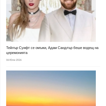
Тейлър Суифт се омъжи, Адам Сандлър беше водещ на
церемонията
06 Юли 2026