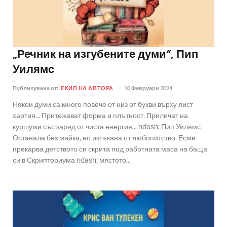
„Речник на изгубените думи“, Пип
Уилямс
Публикувана от:
ЕКИП НА АВТОРА
10 Февруари 2024
Някои думи са много повече от низ от букви върху лист
хартия... Притежават форма и плътност. Приличат на
куршуми със заряд от чиста енергия... ndash; Пип Уилямс
Останала без майка, но изтъкана от любопитство, Есме
прекарва детството си скрита под работната маса на баща
си в Скрипториума ndash; мястото,..