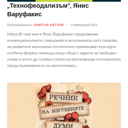
„Технофеодализъм“, Янис
Варуфакис
Публикувана от:
ЕКИП НА АВТОРА
11 Февруари 2024
bdquo;В тази книга Янис Варуфакис предизвиква
конвенционалните схващания в икономиката, като показва,
че развитите икономики постепенно преминават към една
особена форма, нямаща нищо общо с идеите за свободен
пазар и която до голяма степен възпроизвежда отношенията
преди възникването на капитализма...