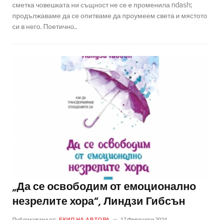
сметка човешката ни същност не се е променила ndash;
продължаваме да се опитваме да проумеем света и мястото
си в него. Поетично..
„Да се освободим от емоционално
незрелите хора“, Линдзи Гибсън
Публикувана от:
ЕКИП НА АВТОРА
17 Февруари 2024