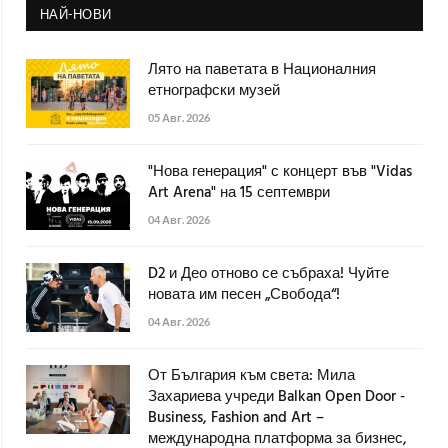
НАЙ-НОВИ
Лято на паветата в Националния
етнографски музей
05 Авг. 2026
"Нова генерация" с концерт във "Vidas
Art Arena" на 15 септември
04 Авг. 2026
D2 и Део отново се събраха! Чуйте
новата им песен „Свобода“!
04 Авг. 2026
От България към света: Мила
Захариева учреди Balkan Open Door -
Business, Fashion and Art –
международна платформа за бизнес,