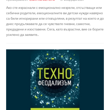
Ако сте израснали с емоционално незрели, отсъстващи или
себични родители, емоционалните ви детски нужди навярно
са били игнорирани или отхвърляни, в резултат на което и до
днес продължавате да се чувствате гневни, самотни,
предадени и изоставени. Сега, като възрастни, вие се борите
усилено да заявите..