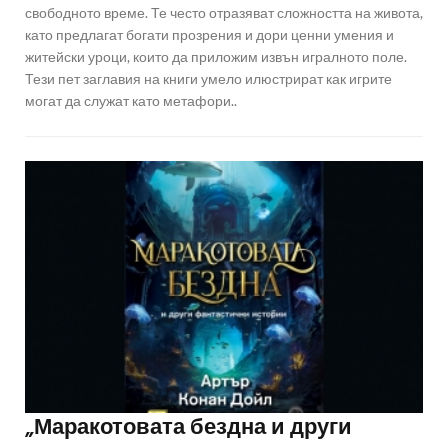
свободното време. Те често отразяват сложността на живота,
като предлагат богати прозрения и дори ценни умения и
житейски уроци, които да приложим извън игралното поле.
Тези пет заглавия на книги умело илюстрират как игрите
могат да служат като метафори..
„Маракотовата бездна и други