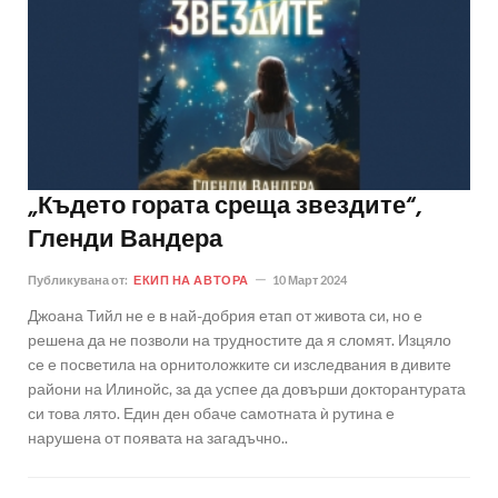
„Където гората среща звездите“,
Гленди Вандера
Публикувана от:
ЕКИП НА АВТОРА
10 Март 2024
Джоана Тийл не е в най-добрия етап от живота си, но е
решена да не позволи на трудностите да я сломят. Изцяло
се е посветила на орнитоложките си изследвания в дивите
райони на Илинойс, за да успее да довърши докторантурата
си това лято. Един ден обаче самотната ѝ рутина е
нарушена от появата на загадъчно..