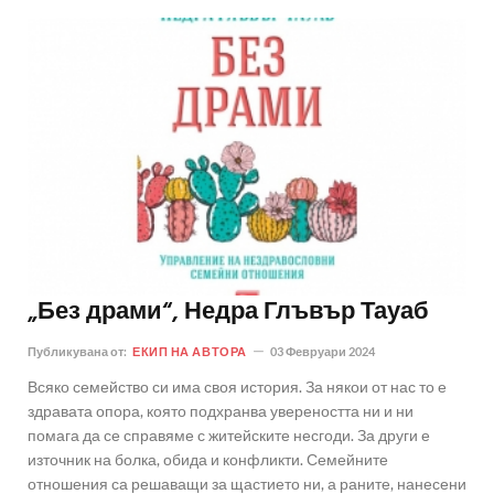
„Без драми“, Недра Глъвър Тауаб
Публикувана от:
ЕКИП НА АВТОРА
03 Февруари 2024
Всяко семейство си има своя история. За някои от нас то е
здравата опора, която подхранва увереността ни и ни
помага да се справяме с житейските несгоди. За други е
източник на болка, обида и конфликти. Семейните
отношения са решаващи за щастието ни, а раните, нанесени