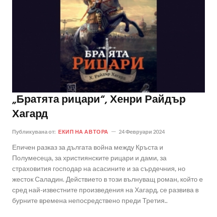
„Братята рицари“, Хенри Райдър
Хагард
Публикувана от:
ЕКИП НА АВТОРА
24 Февруари 2024
Епичен разказ за дългата война между Кръста и
Полумесеца, за християнските рицари и дами, за
страховития господар на асасините и за сърдечния, но
жесток Саладин. Действието в този вълнуващ роман, който е
сред най-известните произведения на Хагард, се развива в
бурните времена непосредствено преди Третия..