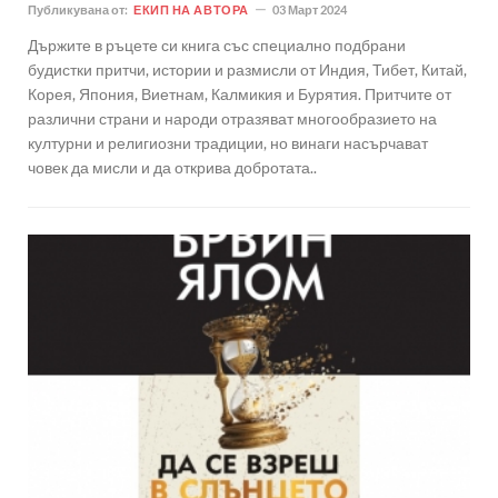
Публикувана от:
ЕКИП НА АВТОРА
03 Март 2024
Държите в ръцете си книга със специално подбрани
будистки притчи, истории и размисли от Индия, Тибет, Китай,
Корея, Япония, Виетнам, Калмикия и Бурятия. Притчите от
различни страни и народи отразяват многообразието на
културни и религиозни традиции, но винаги насърчават
човек да мисли и да открива добротата..