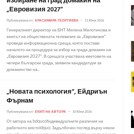
избиране на град домакин на
„Евровизия 2027“
Публикувана от:
КРАСИМИРА ГЕОРГИЕВА
11 Юни 2026
Генералният директор на БНТ Милена Милотинова и
екипът на обществената телевизия за „Евровизия“
проведе информационна среща, която постави
началото на процедура за избор на града домакин на
„Евровизия 2027“. В срещата участваха кметовете на
четири български града, заявили кандидатури за
домакинство на..
„Новата психология“, Ейдриън
Фърнам
Публикувана от:
ЕКИП НА АВТОРА
10 Юни 2026
От автора на bdquo;Индивидуалните различия на
работното мястоldquo; Задълбочен поглед върху някои