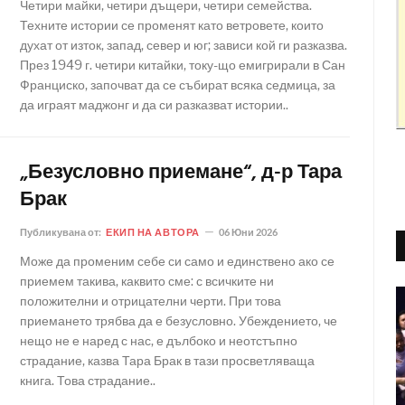
Четири майки, четири дъщери, четири семейства.
Техните истории се променят като ветровете, които
духат от изток, запад, север и юг; зависи кой ги разказва.
През 1949 г. четири китайки, току-що емигрирали в Сан
Франциско, започват да се събират всяка седмица, за
да играят маджонг и да си разказват истории..
„Безусловно приемане“, д-р Тара
Брак
Публикувана от:
ЕКИП НА АВТОРА
06 Юни 2026
Може да променим себе си само и единствено ако се
приемем такива, каквито сме: с всичките ни
положителни и отрицателни черти. При това
приемането трябва да е безусловно. Убеждението, че
нещо не е наред с нас, е дълбоко и неотстъпно
страдание, казва Тара Брак в тази просветляваща
книга. Това страдание..