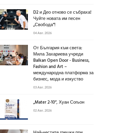
D2 и Део отново се събраха!
Чуйте новата им песен
„Свобода“!
04 Авг. 2026
От България към света:
Мила Захариева учреди
Balkan Open Door - Business,
Fashion and Art –
международна платформа за
бизнес, мода и изкуство
03 Авг. 2026
„Mater 2-10“, Хуан Согьон
02 Авг. 2026
Най-честите грешки при