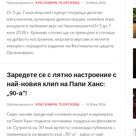
Публикувана от:
КРАСИМИРА ГЕОРГИЕВА
03 Юни 2026
От 5 до 7 юни морският курорт посреща десетки
изпълнители, кулинарни демонстрации, семейни игри,
концерти и любимия вкус на ЧерномориетоОт 5 до 7
юни 2026 г. Кранево отново ще се превърне в столица
на доброто настроение, морските вкусове и летните
емоции с поредното издание на Фестивала на цацата.
Организиран..
Заредете се с лятно настроение с
най-новия клип на Папи Ханс:
„90-а“!
Публикувана от:
КРАСИМИРА ГЕОРГИЕВА
01 Юни 2026
Само часове преди най-големия концерт в кариерата
си Папи Ханс поднесе неочакван подарък на феновете
си. Сутринта на 30 май артистът изненада публиката с
премиерата на видеото към „90-а“ - една от най-