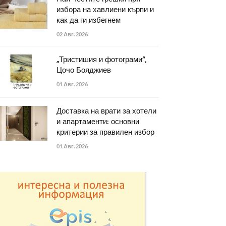
избора на хавлиени кърпи и
как да ги избегнем
02 Авг. 2026
„Тристишия и фотограми“,
Цочо Бояджиев
01 Авг. 2026
Доставка на врати за хотели
и апартаменти: основни
критерии за правилен избор
01 Авг. 2026