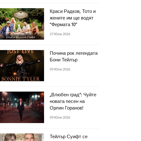
Краси Радков, Тото и
жените им ще водят
"Фермата 10"
27 Юли 2026
Почина рок легендата
Бони Тейлър
09 Юли 2026
„Влюбен град“: Чуйте
новата песен на
Орлин Горанов!
09 Юли 2026
Тейлър Суифт се