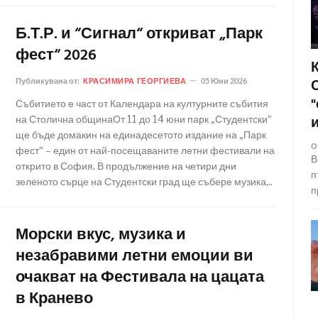
Б.Т.Р. и “Сигнал“ откриват „Парк
фест“ 2026
Публикувана от:
КРАСИМИРА ГЕОРГИЕВА
05 Юни 2026
Събитието е част от Календара на културните събития
на Столична общинаОт 11 до 14 юни парк „Студентски“
ще бъде домакин на единадесетото издание на „Парк
О
фест“ – един от най-посещаваните летни фестивали на
В
открито в София. В продължение на четири дни
п
зеленото сърце на Студентски град ще събере музика,..
п
Морски вкус, музика и
незабравими летни емоции ви
очакват на Фестивала на цацата
в Кранево