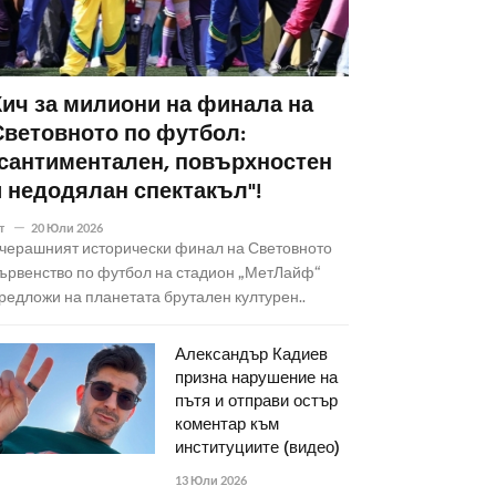
Кич за милиони на финала на
Световното по футбол:
"сантиментален, повърхностен
и недодялан спектакъл"!
т
20 Юли 2026
черашният исторически финал на Световното
ървенство по футбол на стадион „МетЛайф“
редложи на планетата брутален културен..
Александър Кадиев
призна нарушение на
пътя и отправи остър
коментар към
институциите (видео)
13 Юли 2026