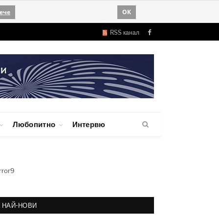
ече
OK
RSS канал
Facebook
Любопитно
Интервю
rror9
НАЙ-НОВИ