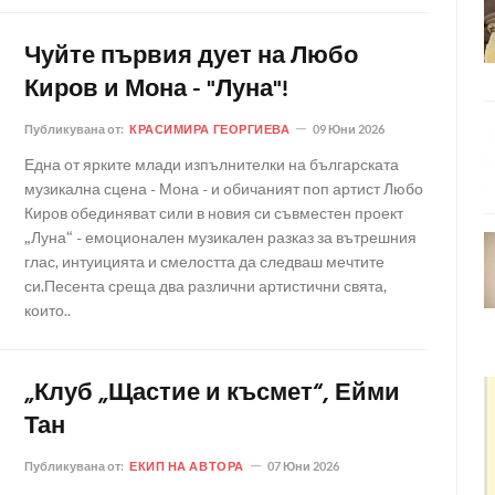
Чуйте първия дует на Любо
Киров и Мона - "Луна"!
Публикувана от:
КРАСИМИРА ГЕОРГИЕВА
09 Юни 2026
Една от ярките млади изпълнителки на българската
музикална сцена - Мона - и обичаният поп артист Любо
Киров обединяват сили в новия си съвместен проект
„Луна“ - емоционален музикален разказ за вътрешния
глас, интуицията и смелостта да следваш мечтите
си.Песента среща два различни артистични свята,
които..
„Клуб „Щастие и късмет“, Ейми
Тан
Публикувана от:
ЕКИП НА АВТОРА
07 Юни 2026