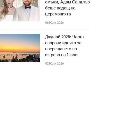
омъжи, Адам Сандлър
беше водещ на
церемонията
06 Юли 2026
Джулай 2026: Чалга
опорочи идеята за
посрещането на
изгрева на 1 юли
02 Юли 2026