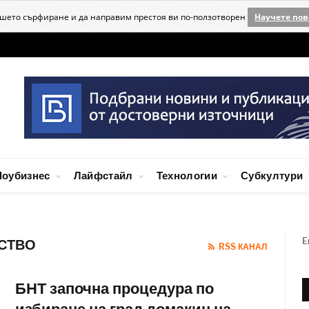
ашето сърфиране и да направим престоя ви по-ползотворен
Научете пов
оубизнес
Лайфстайл
Технологии
Субкултури
E
УСТВО
RSS КАНАЛ
БНТ започна процедура по