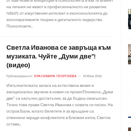
от най-новите концепции в психологията и как те влияят
на личния ни живот и професионалното ни развитие
ndash; от изкуствения интелект и екопсихологията до
конспиративните теории и дигиталното лидерство.
Психолозите..
Светла Иванова се завръща към
музиката. Чуйте „Думи две“!
(видео)
Публикувана от:
КРАСИМИРА ГЕОРГИЕВА
10 Юни 2026
Изпълнителката залага на естествена визия и
емоционално звучене в новия си проектПонякога „Думи
две“ са напълно достатъчни, за да бъдеш омагьосан.
Точно това прави Светла Иванова с новата си песен. На
остров Бали, когато билетите ѝ за връщане са
отменени заради конфликтите в Близкия изток, Светла
остава..