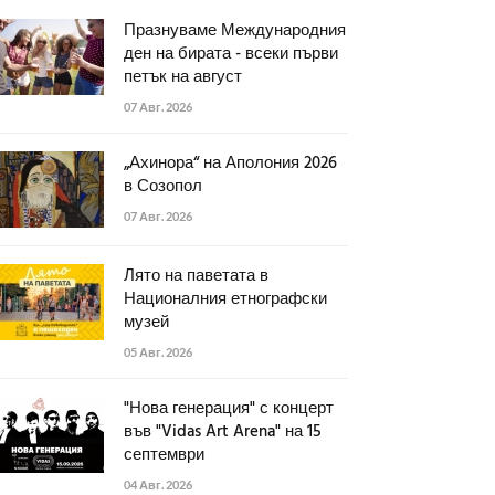
Празнуваме Международния
ден на бирата - всеки първи
петък на август
07 Авг. 2026
„Ахинора“ на Аполония 2026
в Созопол
07 Авг. 2026
Лято на паветата в
Националния етнографски
музей
05 Авг. 2026
"Нова генерация" с концерт
във "Vidas Art Arena" на 15
септември
04 Авг. 2026