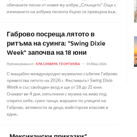
обичаните песни от новия му албум „Слънцето“.Още с
излизането на албума песента бързо се превърна във..
Габрово посреща лятото в
ритъма на суинга: "Swing Dixie
Week" започва на 18 юни
Публикувана от:
КРАСИМИРА ГЕОРГИЕВА
01 Юни 2026
С мащабно международно музикално събитие Габрово
приветства лятото на 2026 г. Фестивалът Swing Dixie
Week е със свободен вход и ще от 18 до 21 юни.
Очакват ви 4 дни, изпълнени с музика на живо под
открито небе, суинг танци, маршинг по улиците на
Габрово, активности за деца, майсторски класове и
едни..