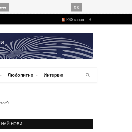
ече
OK
RSS канал
Facebook
Любопитно
Интервю
rror9
НАЙ-НОВИ