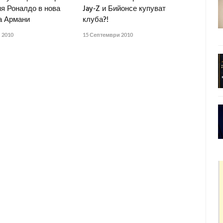
ия Роналдо в нова
Jay-Z и Бийонсе купуват
а Армани
клуба?!
 2010
15 Септември 2010