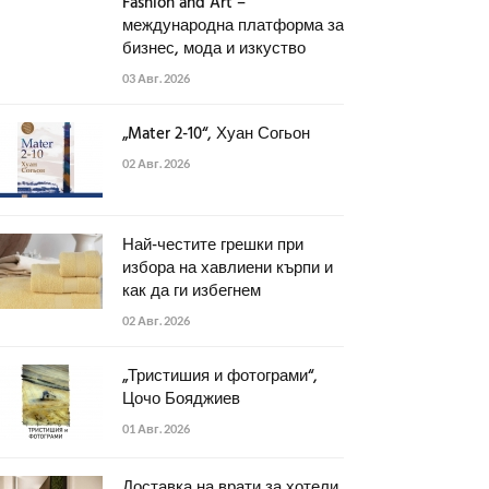
Fashion and Art –
международна платформа за
бизнес, мода и изкуство
03 Авг. 2026
„Mater 2-10“, Хуан Согьон
02 Авг. 2026
Най-честите грешки при
избора на хавлиени кърпи и
как да ги избегнем
02 Авг. 2026
„Тристишия и фотограми“,
Цочо Бояджиев
01 Авг. 2026
Доставка на врати за хотели