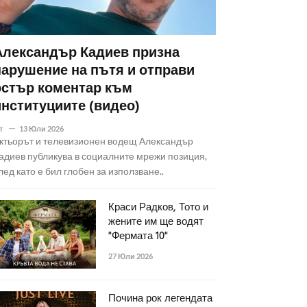
Александър Кадиев призна
нарушение на пътя и отправи
остър коментар към
институциите (видео)
т
13 Юли 2026
ктьорът и телевизионен водещ Александър
адиев публикува в социалните мрежи позиция,
лед като е бил глобен за използване..
Краси Радков, Тото и
жените им ще водят
"Фермата 10"
27 Юли 2026
Почина рок легендата