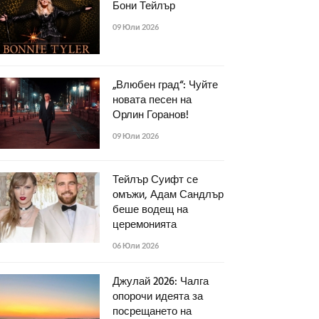
Бони Тейлър
09 Юли 2026
„Влюбен град“: Чуйте
новата песен на
Орлин Горанов!
09 Юли 2026
Тейлър Суифт се
омъжи, Адам Сандлър
беше водещ на
церемонията
06 Юли 2026
Джулай 2026: Чалга
опорочи идеята за
посрещането на