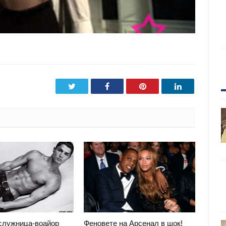
Twitter
Facebook
Pinterest
LinkedIn
служница-воайор
Феновете на Арсенал в шок!