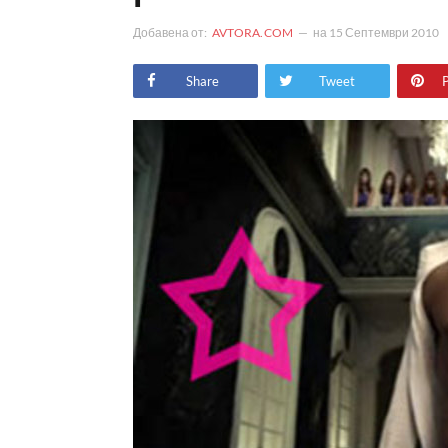
Добавена от:
AVTORA.COM
на
15 Септември 2010
Share
Tweet
P