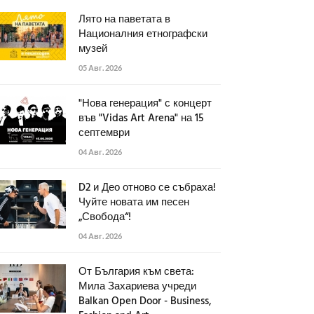
Лято на паветата в
Националния етнографски
музей
05 Авг. 2026
"Нова генерация" с концерт
във "Vidas Art Arena" на 15
септември
04 Авг. 2026
D2 и Део отново се събраха!
Чуйте новата им песен
„Свобода“!
04 Авг. 2026
От България към света:
Мила Захариева учреди
Balkan Open Door - Business,