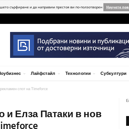
ашето сърфиране и да направим престоя ви по-ползотворен
Научете пов
оубизнес
Лайфстайл
Технологии
Субкултури
рекламен спот на Timeforce
E
 и Елза Патаки в нов
imeforce