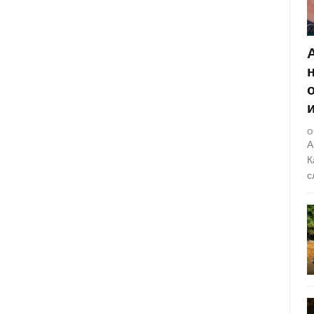
О
А
К
с