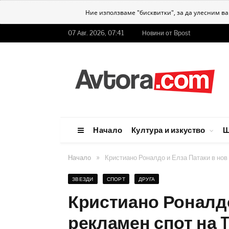
Ние използваме "бисквитки", за да улесним в
07 Авг. 2026, 07:41
Новини от Bpost
Начало
Култура и изкуство
Ш
»
Начало
Кристиано Роналдо и Елза Патаки в нов 
ЗВЕЗДИ
СПОРТ
ДРУГА
Кристиано Роналдо
рекламен спот на T