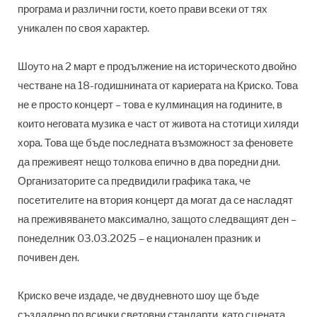
програма и различни гости, което прави всеки от тях
уникален по своя характер.
Шоуто на 2 март е продължение на историческото двойно
честване на 18-годишнината от кариерата на Криско. Това
не е просто концерт – това е кулминация на годините, в
които неговата музика е част от живота на стотици хиляди
хора. Това ще бъде последната възможност за феновете
да преживеят нещо толкова епично в два поредни дни.
Организаторите са предвидили графика така, че
посетителите на втория концерт да могат да се насладят
на преживяването максимално, защото следващият ден –
понеделник 03.03.2025 – е национален празник и
почивен ден.
Криско вече издаде, че двудневното шоу ще бъде
създадено по всички световни стандарти, като сцената