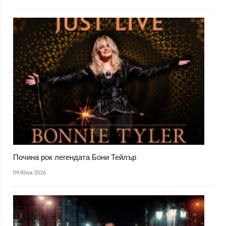
Почина рок легендата Бони Тейлър
09 Юли 2026