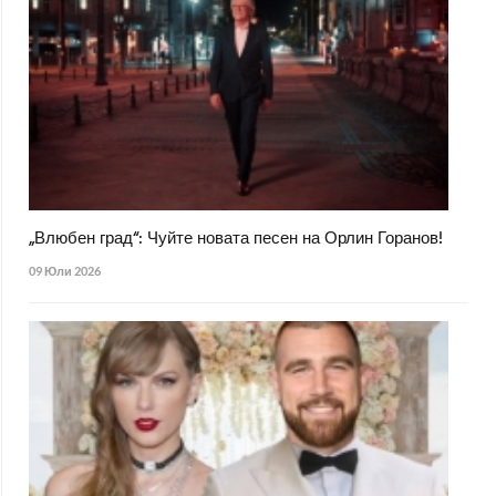
„Влюбен град“: Чуйте новата песен на Орлин Горанов!
09 Юли 2026