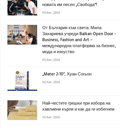
новата им песен „Свобода“!
04 Авг. 2026
От България към света: Мила
Захариева учреди Balkan Open Door -
Business, Fashion and Art –
международна платформа за бизнес,
мода и изкуство
03 Авг. 2026
„Mater 2-10“, Хуан Согьон
02 Авг. 2026
Най-честите грешки при избора на
хавлиени кърпи и как да ги избегнем
02 Авг. 2026