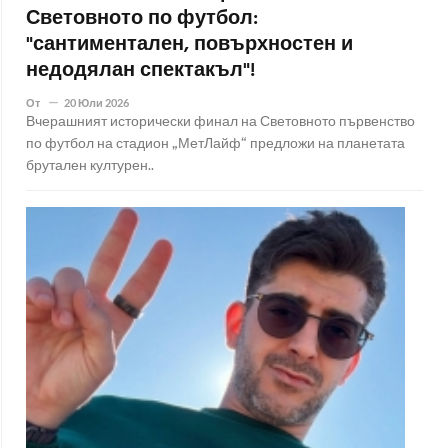
Световното по футбол:
"сантиментален, повърхностен и
недодялан спектакъл"!
От
20 Юли 2026
Вчерашният исторически финал на Световното първенство
по футбол на стадион „МетЛайф“ предложи на планетата
брутален културен..