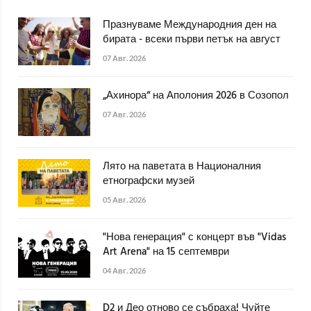
Празнуваме Международния ден на
бирата - всеки първи петък на август
07 Авг. 2026
„Ахинора“ на Аполония 2026 в Созопол
07 Авг. 2026
Лято на паветата в Националния
етнографски музей
05 Авг. 2026
"Нова генерация" с концерт във "Vidas
Art Arena" на 15 септември
04 Авг. 2026
D2 и Део отново се събраха! Чуйте