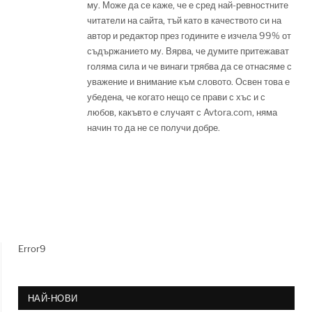
му. Може да се каже, че е сред най-ревностните
читатели на сайта, тъй като в качеството си на
автор и редактор през годините е изчела 99% от
съдържанието му. Вярва, че думите притежават
голяма сила и че винаги трябва да се отнасяме с
уважение и внимание към словото. Освен това е
убедена, че когато нещо се прави с хъс и с
любов, какъвто е случаят с Avtora.com, няма
начин то да не се получи добре.
Error9
НАЙ-НОВИ