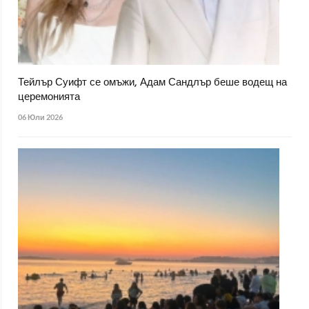
Тейлър Суифт се омъжи, Адам Сандлър беше водещ на
церемонията
06 Юли 2026