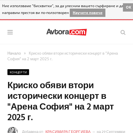
Ние използваме "бисквитки", за да улесним вашето сърфиране и да
OK
направим престоя ви по-ползотворен
Научете повече
»
Начало
Криско обяви втори исторически концерт в "Арена
София" на 2 март 2025 г.
КОНЦЕРТИ
Криско обяви втори
исторически концерт в
"Арена София" на 2 март
2025 г.
Добавена от:
КРАСИМИРА ГЕОРГИЕВА
на
29 Септември