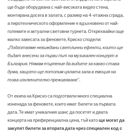
ще бъде оборудвана с най-високата видео стена,
монтирана досега в залата, с размер на 4-етажна сграда,
а пиротехническото оформление е вдъхновено от най-
големите и актуални световни турнета. Открехвайки още
малко завесата за феновете, Криско сподели:
„
Подготвяме невиждани светлинни ефекти, които ще
бъдат внесени за първи път на музикален концерт в
България. Нямам търпение да видите за какво става
дума, защото ще потопим цялата зала в емоция на
това изключително преживяване
".
От екипа на Криско са подготвили много специална
изненада за феновете, които имат билети за първата
дата. Те имат уникалния шанс да посетят и двата
концерта на преференциална цена, тъй като
ще могат да
закупят билети за втората дата чрез специален код с