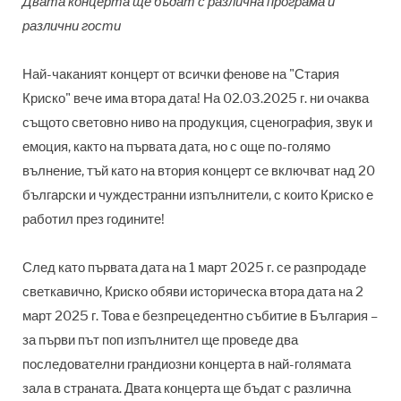
Двата концерта ще бъдат с различна програма и
различни гости
Най-чаканият концерт от всички фенове на "Стария
Криско" вече има втора дата! На 02.03.2025 г. ни очаква
същото световно ниво на продукция, сценография, звук и
емоция, както на първата дата, но с още по-голямо
вълнение, тъй като на втория концерт се включват над 20
български и чуждестранни изпълнители, с които Криско е
работил през годините!
След като първата дата на 1 март 2025 г. се разпродаде
светкавично, Криско обяви историческа втора дата на 2
март 2025 г. Това е безпрецедентно събитие в България –
за първи път поп изпълнител ще проведе два
последователни грандиозни концерта в най-голямата
зала в страната. Двата концерта ще бъдат с различна