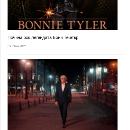
Почина рок легендата Бони Тейлър
09 Юли 2026