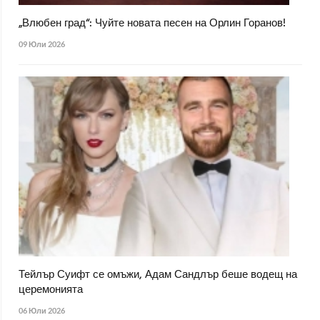
„Влюбен град“: Чуйте новата песен на Орлин Горанов!
09 Юли 2026
Тейлър Суифт се омъжи, Адам Сандлър беше водещ на
церемонията
06 Юли 2026