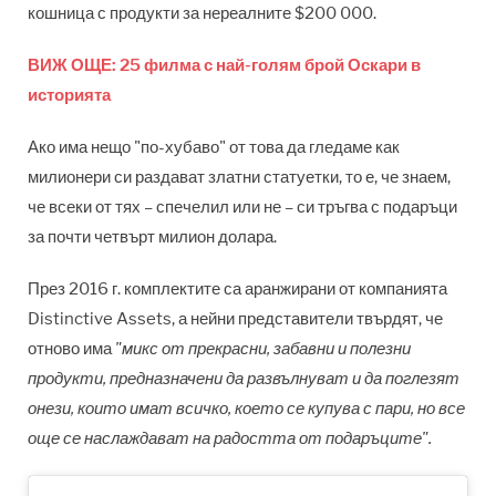
кошница с продукти за нереалните $200 000.
ВИЖ ОЩЕ: 25 филма с най-голям брой Оскари в
историята
Ако има нещо "по-хубаво" от това да гледаме как
милионери си раздават златни статуетки, то е, че знаем,
че всеки от тях – спечелил или не – си тръгва с подаръци
за почти четвърт милион долара.
През 2016 г. комплектите са аранжирани от компанията
Distinctive Assets, а нейни представители твърдят, че
отново има
"микс от прекрасни, забавни и полезни
продукти, предназначени да развълнуват и да поглезят
онези, които имат всичко, което се купува с пари, но все
още се наслаждават на радостта от подаръците".