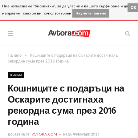
Ние използваме "бисквитки", за да улесним вашето сърфиране и да
OK
направим престоя ви по-ползотворен
Научете повече
»
Начало
Кошниците с подаръци на Оскарите достигнаха
рекордна сума през 2016 година
ФИЛМИ
Кошниците с подаръци на
Оскарите достигнаха
рекордна сума през 2016
година
Добавена от:
AVTORA.COM
на
28 Февруари 2016