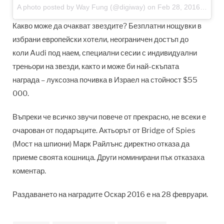
A photo posted by Way Fung (@digiway)
on Feb 28, 2016 at 3:42am PST
Какво може да очакват звездите? Безплатни нощувки в
избрани европейски хотели, неограничен достъп до
коли Audi под наем, специални сесии с индивидуални
треньори на звезди, както и може би най-скъпата
награда – луксозна почивка в Израел на стойност $55
000.
Въпреки че всичко звучи повече от прекрасно, не всеки е
очарован от подаръците. Актьорът от Bridge of Spies
(Мост на шпиони) Марк Райлънс директно отказа да
приеме своята кошница. Други номинирани пък отказаха
коментар.
Раздаването на наградите Оскар 2016 е на 28 февруари.