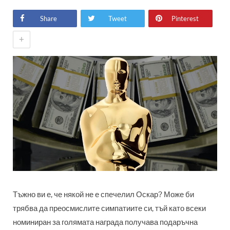
Share
Tweet
Pinterest
+
Тъжно ви е, че някой не е спечелил Оскар? Може би
трябва да преосмислите симпатиите си, тъй като всеки
номиниран за голямата награда получава подаръчна