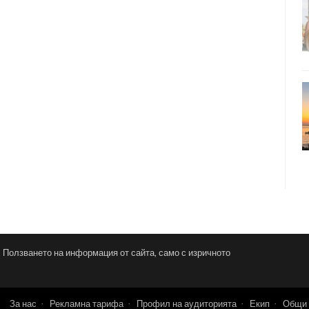
и. Ползването на информация от сайта, само с изричното
За нас
Рекламна тарифа
Профил на аудиторията
Екип
Общи 