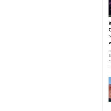
О
В
п
п