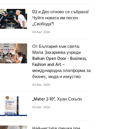
D2 и Део отново се събраха!
Чуйте новата им песен
„Свобода“!
04 Авг. 2026
От България към света:
Мила Захариева учреди
Balkan Open Door - Business,
Fashion and Art –
международна платформа за
бизнес, мода и изкуство
03 Авг. 2026
„Mater 2-10“, Хуан Согьон
02 Авг. 2026
Най-честите грешки при