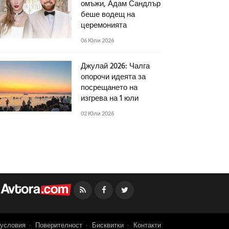
омъжи, Адам Сандлър
беше водещ на
церемонията
06 Юли 2026
Джулай 2026: Чалга
опорочи идеята за
посрещането на
изгрева на 1 юли
02 Юли 2026
Facebook
Twitter
условия
Поверителност
Бисквитки
Контакти