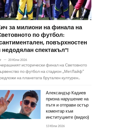
Кич за милиони на финала на
Световното по футбол:
"сантиментален, повърхностен
и недодялан спектакъл"!
т
20 Юли 2026
черашният исторически финал на Световното
ървенство по футбол на стадион „МетЛайф“
редложи на планетата брутален културен..
Александър Кадиев
призна нарушение на
пътя и отправи остър
коментар към
институциите (видео)
13 Юли 2026