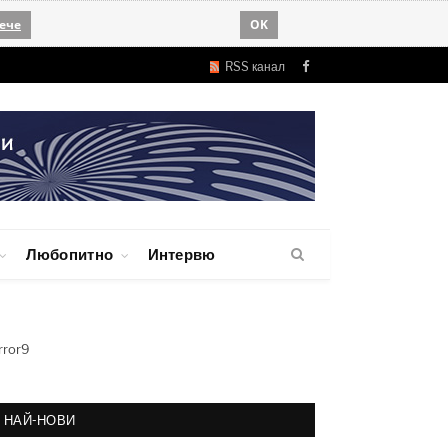
ече
OK
RSS канал
Facebook
Любопитно
Интервю
rror9
НАЙ-НОВИ