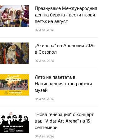
Празнуваме Международния
ден на бирата - всеки първи
петък на август
07 Авг. 2026
„Ахинора“ на Аполония 2026
в Созопол
07 Авг. 2026
Лято на паветата в
Националния етнографски
музей
05 Авг. 2026
"Нова генерация" с концерт
във "Vidas Art Arena" на 15
септември
04 Авг. 2026