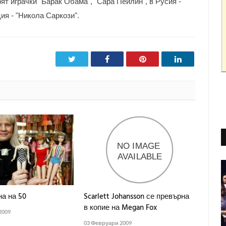
ят играчки "Барак Обама", "Сара Пейлин", в Русия -
я - "Никола Саркози".
Twitter
Facebook
Pinterest
LinkedIn
а на 50
Scarlett Johansson се превърна
в копие на Megan Fox
2009
03 Февруари 2009