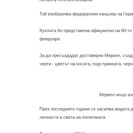
Той изобразява федералния канцлер на Герм
Куклата бе представена официално на 60-то 
февруари.
За да пресъздадат достоверно Меркел, създ
черти - цветът на косата, подстрижката, чер
Меркел нещо взе
През последните години се засилва модата д
личности в света на политиката.