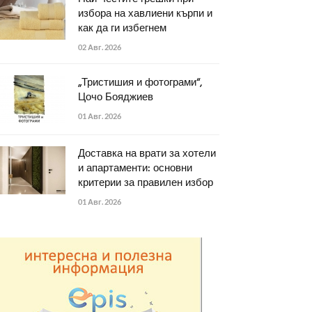
избора на хавлиени кърпи и
как да ги избегнем
02 Авг. 2026
„Тристишия и фотограми“,
Цочо Бояджиев
01 Авг. 2026
Доставка на врати за хотели
и апартаменти: основни
критерии за правилен избор
01 Авг. 2026