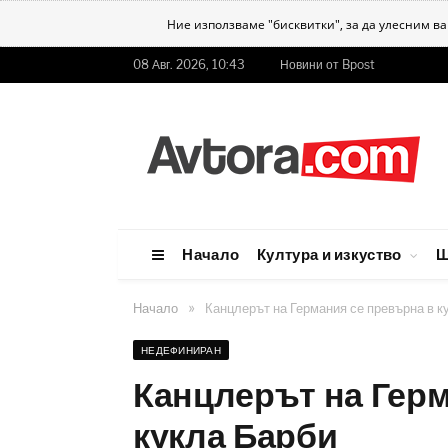
Ние използваме "бисквитки", за да улесним в
08 Авг. 2026, 10:43
Новини от Bpost
Начало
Култура и изкуство
Ш
»
Начало
Канцлерът на Германия се превърна в к
НЕДЕФИНИРАН
Канцлерът на Герм
кукла Барби