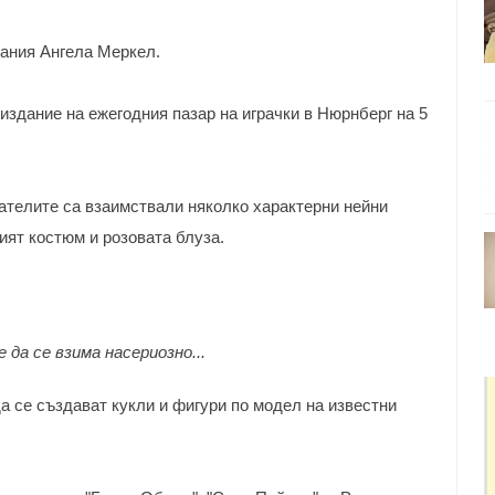
ания Ангела Меркел.
издание на ежегодния пазар на играчки в Нюрнберг на 5
ателите са взаимствали няколко характерни нейни
ният костюм и розовата блуза.
 да се взима насериозно...
а се създават кукли и фигури по модел на известни