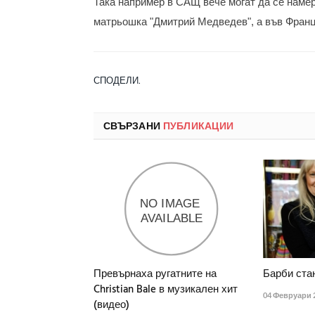
Така например в САЩ вече могат да се намер
матрьошка "Дмитрий Медведев", а във Франци
СПОДЕЛИ.
СВЪРЗАНИ
ПУБЛИКАЦИИ
Превърнаха ругатните на
Барби стан
Christian Bale в музикален хит
04 Февруари 
(видео)