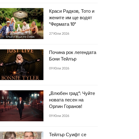
Краси Радков, Тото и
жените им ще водят
"Фермата 10"
27 Юли 2026
Почина рок легендата
Бони Тейлър
09 Юли 2026
„Влюбен град“: Чуйте
новата песен на
Орлин Горанов!
09 Юли 2026
Тейлър Суифт се