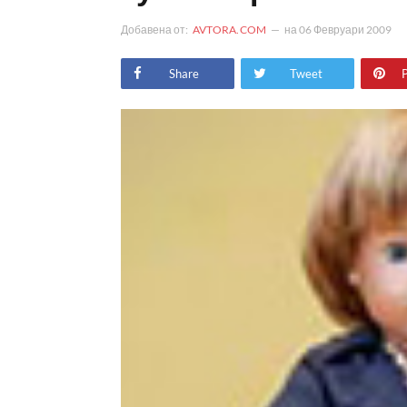
Добавена от:
AVTORA.COM
на
06 Февруари 2009
Share
Tweet
P