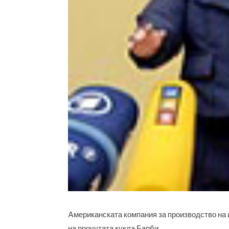
Aмериканската компания за производство на и
на прочутата кукла Барби.