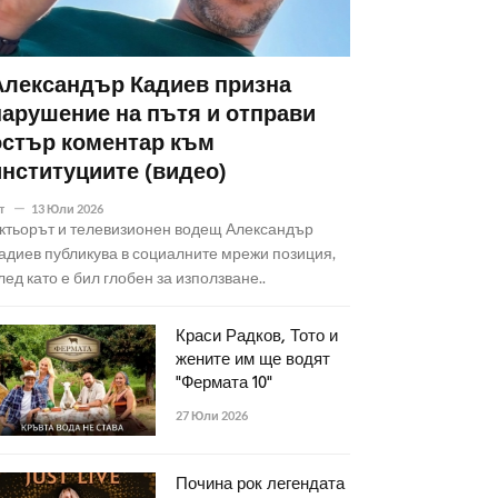
Александър Кадиев призна
нарушение на пътя и отправи
остър коментар към
институциите (видео)
т
13 Юли 2026
ктьорът и телевизионен водещ Александър
адиев публикува в социалните мрежи позиция,
лед като е бил глобен за използване..
Краси Радков, Тото и
жените им ще водят
"Фермата 10"
27 Юли 2026
Почина рок легендата