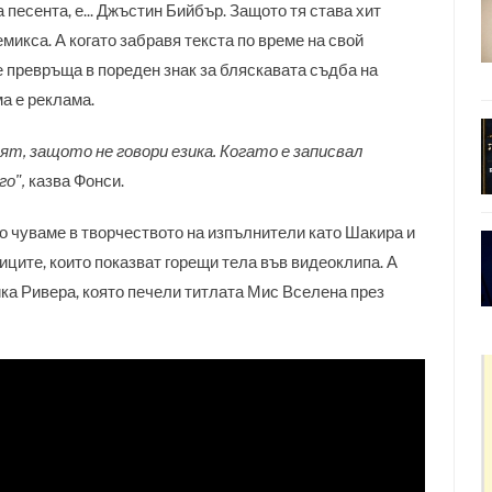
 песента, е... Джъстин Бийбър. Защото тя става хит
микса. А когато забравя текста по време на свой
 се превръща в пореден знак за бляскавата съдба на
ма е реклама.
авят, защото не говори езика. Когато е записвал
го",
казва Фонси.
ито чуваме в творчеството на изпълнители като Шакира и
иците, които показват горещи тела във видеоклипа. А
ка Ривера, която печели титлата Мис Вселена през