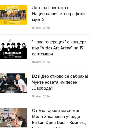
Лято на паветата в
Националния етнографски
музей
05 Авг. 2026
"Нова генерация" с концерт
във "Vidas Art Arena" на 15
септември
04 Авг. 2026
D2 и Део отново се събраха!
Чуйте новата им песен
„Свобода“!
04 Авг. 2026
От България към света:
Мила Захариева учреди
Balkan Open Door - Business,