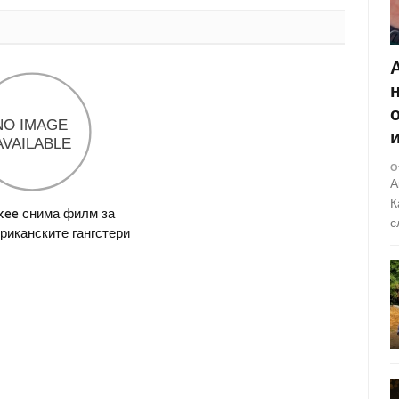
О
А
К
kee снима филм за
с
риканските гангстери