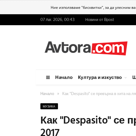
Ние използваме "бисквитки", за да улесним в
07 Авг. 2026, 00:43
Новини от Bpost
Начало
Култура и изкуство
Ш
»
Начало
Как "Despasito" се превърна в хита на л
МУЗИКА
Как "Despasito" се 
2017