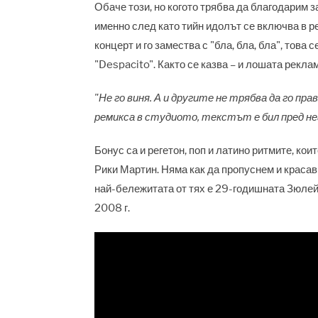
Обаче този, но когото трябва да благодарим за
именно след като тийн идолът се включва в ре
концерт и го замества с "бла, бла, бла", това
"Despacito". Както се казва – и лошата рекла
"Не го виня. А и другите не трябва да го пр
ремикса в студиото, текстът е бил пред не
Бонус са и регетон, поп и латино ритмите, ко
Рики Мартин. Няма как да пропуснем и красав
най-бележитата от тях е 29-годишната Зюлей
2008 г.