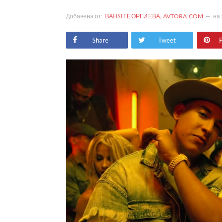
Добавена от:
ВАНЯ ГЕОРГИЕВА, AVTORA.COM
на
Share
Tweet
P