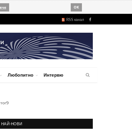
ече
OK
RSS канал
Facebook
Любопитно
Интервю
rror9
НАЙ-НОВИ