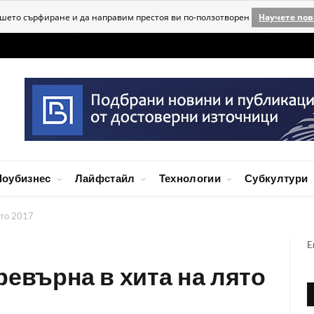
ашето сърфиране и да направим престоя ви по-ползотворен
Научете пов
оубизнес
Лайфстайл
Технологии
Субкултури
ято 2017
E
превърна в хита на лято