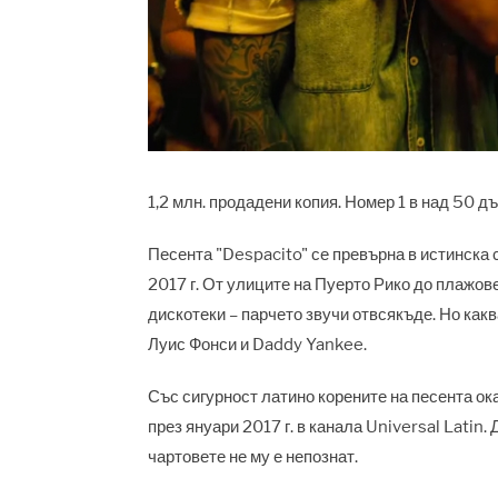
1,2 млн. продадени копия. Номер 1 в над 50 д
Песента "Despacito" се превърна в истинска с
2017 г. От улиците на Пуерто Рико до плажов
дискотеки – парчето звучи отвсякъде. Но как
Луис Фонси и Daddy Yankee.
Със сигурност латино корените на песента ок
през януари 2017 г. в канала Universal Latin.
чартовете не му е непознат.