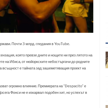
ържави. Почти 3 млрд. гледания в YouTube.
ензация, която превзе дните и нощите ни през лятото на
ете на Ибиса, от нюйоркските небостъргачи до родните
ва всъщност е тайната зад зашеметяващия проект на
азват огромно влияние. Премиерата на "Despacito" е
 Досега Фонси не е изкарвал подобен хит, но успехът в