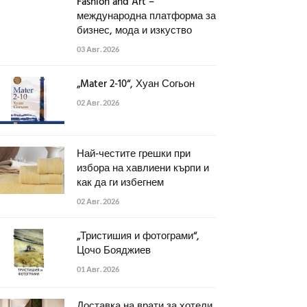
Fashion and Art –
международна платформа за
бизнес, мода и изкуство
03 Авг. 2026
„Mater 2-10“, Хуан Согьон
02 Авг. 2026
Най-честите грешки при
избора на хавлиени кърпи и
как да ги избегнем
02 Авг. 2026
„Тристишия и фотограми“,
Цочо Бояджиев
01 Авг. 2026
Доставка на врати за хотели