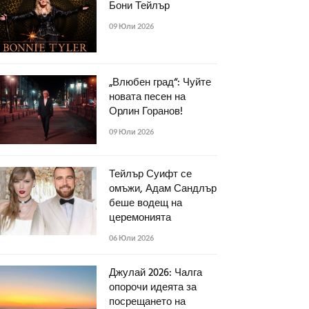
Бони Тейлър
09 Юли 2026
„Влюбен град“: Чуйте
новата песен на
Орлин Горанов!
09 Юли 2026
Тейлър Суифт се
омъжи, Адам Сандлър
беше водещ на
церемонията
06 Юли 2026
Джулай 2026: Чалга
опорочи идеята за
посрещането на