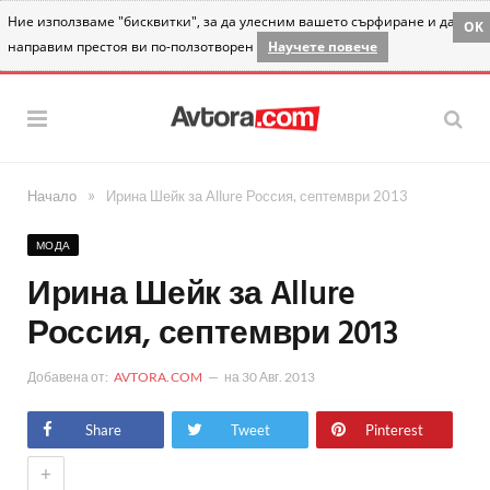
Ние използваме "бисквитки", за да улесним вашето сърфиране и да
OK
направим престоя ви по-ползотворен
Научете повече
»
Начало
Ирина Шейк за Allure Россия, септември 2013
МОДА
Ирина Шейк за Allure
Россия, септември 2013
Добавена от:
AVTORA.COM
на
30 Авг. 2013
Share
Tweet
Pinterest
+