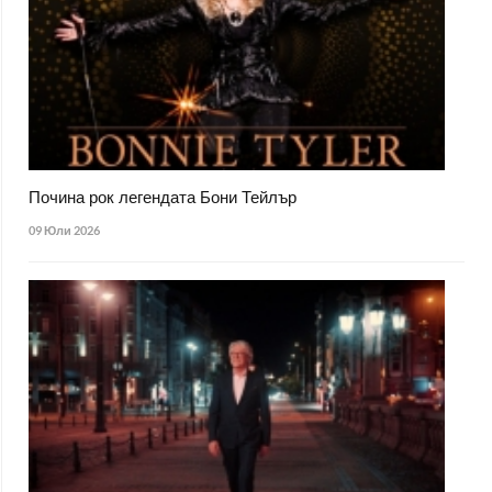
Почина рок легендата Бони Тейлър
09 Юли 2026