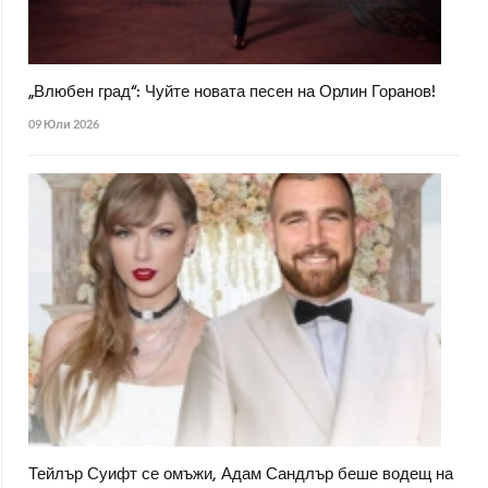
„Влюбен град“: Чуйте новата песен на Орлин Горанов!
09 Юли 2026
Тейлър Суифт се омъжи, Адам Сандлър беше водещ на