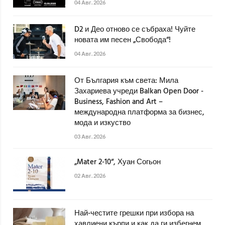
04 Авг. 2026
D2 и Део отново се събраха! Чуйте
новата им песен „Свобода“!
04 Авг. 2026
От България към света: Мила
Захариева учреди Balkan Open Door -
Business, Fashion and Art –
международна платформа за бизнес,
мода и изкуство
03 Авг. 2026
„Mater 2-10“, Хуан Согьон
02 Авг. 2026
Най-честите грешки при избора на
хавлиени кърпи и как да ги избегнем