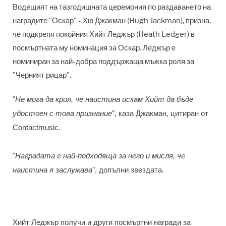
Водещият на тазгодишната церемония по раздаването на
наградите "Оскар" - Хю Джакман (Hugh Jackman), призна,
че подкрепя покойния Хийт Леджър (Heath Ledger) в
посмъртната му номинация за Оскар. Леджър е
номиниран за най-добра поддържаща мъжка роля за
"Черният рицар".
"
Не мога да крия, че наистина искам Хийт да бъде
удостоен с това признание
", каза Джакман, цитиран от
Contactmusic.
"
Наградата е най-подходяща за него и мисля, че
наистина я заслужава
", допълни звездата.
Хийт Леджър получи и други посмъртни награди за