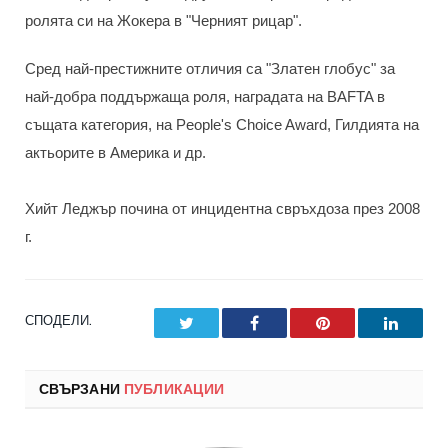
ролята си на Жокера в "Черният рицар".
Сред най-престижните отличия са "Златен глобус" за
най-добра поддържаща роля, наградата на BAFTA в
същата категория, на People's Choice Award, Гилдията на
актьорите в Америка и др.
Хийт Леджър почина от инцидентна свръхдоза през 2008
г.
СПОДЕЛИ.
Twitter
Facebook
Pinterest
LinkedI
СВЪРЗАНИ
ПУБЛИКАЦИИ