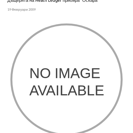
Дъщерята на Heath Ledger прибира "Оскара"
19 Февруари 2009