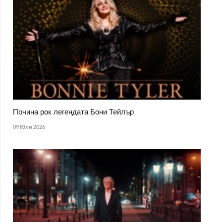
Почина рок легендата Бони Тейлър
09 Юли 2026