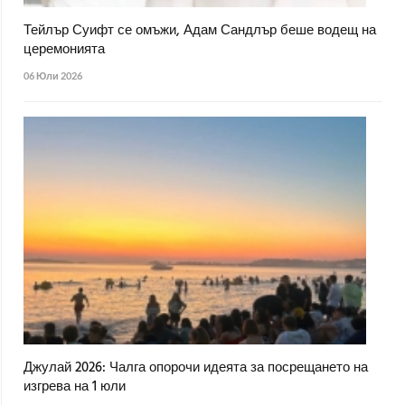
Тейлър Суифт се омъжи, Адам Сандлър беше водещ на
церемонията
06 Юли 2026
Джулай 2026: Чалга опорочи идеята за посрещането на
изгрева на 1 юли