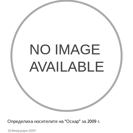
Определиха носителите на "Оскар" за 2009 г.
18 Февруари 2009