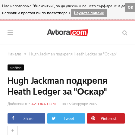
Ние използваме "бисквитки", за да улесним вашето сърфиране и да
OK
направим престоя ви по-ползотворен
Научете повече
»
Начало
Hugh Jackman подкрепя Heath Ledger за "Оскар"
ФИЛМИ
Hugh Jackman подкрепя
Heath Ledger за "Оскар"
Добавена от:
AVTORA.COM
на
16 Февруари 2009
Share
Tweet
Pinterest
+