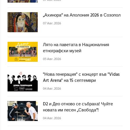
„Ахинора“ на Аполония 2026 в Созопол
07 Авг. 2026
Лято на паветата в Националния
етнографски музей
05 Авг. 2026
"Нова генерация" с концерт във "Vidas
Art Arena" на 15 септември
04 Авг. 2026
D2 и Део отново се събраха! Чуйте
новата им песен „Свобода“!
04 Авг. 2026