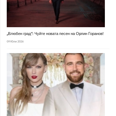
„Влюбен град“: Чуйте новата песен на Орлин Горанов!
09 Юли 2026