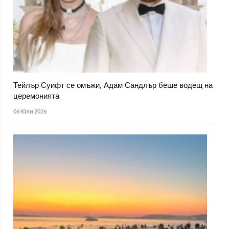
Тейлър Суифт се омъжи, Адам Сандлър беше водещ на
церемонията
06 Юли 2026