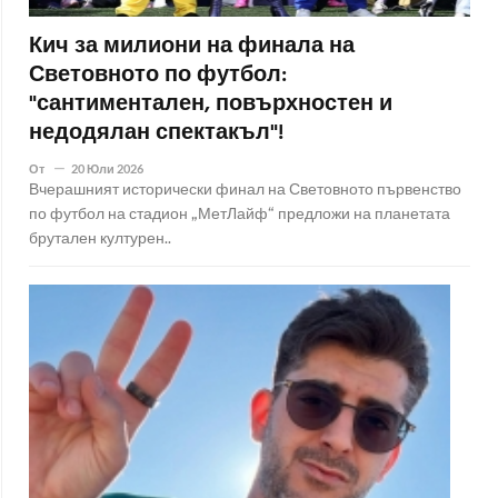
Кич за милиони на финала на
Световното по футбол:
"сантиментален, повърхностен и
недодялан спектакъл"!
От
20 Юли 2026
Вчерашният исторически финал на Световното първенство
по футбол на стадион „МетЛайф“ предложи на планетата
брутален културен..