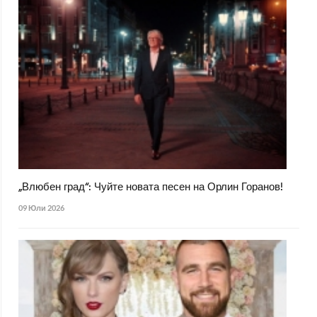
„Влюбен град“: Чуйте новата песен на Орлин Горанов!
09 Юли 2026