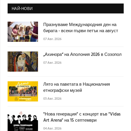
НАЙ-НОВИ
Празнуваме Международния ден на
бирата - всеки първи петък на август
07 Авг. 2026
„Ахинора“ на Аполония 2026 в Созопол
07 Авг. 2026
Лято на паветата в Националния
етнографски музей
05 Авг. 2026
"Нова генерация" с концерт във "Vidas
Art Arena" на 15 септември
04 Авг. 2026