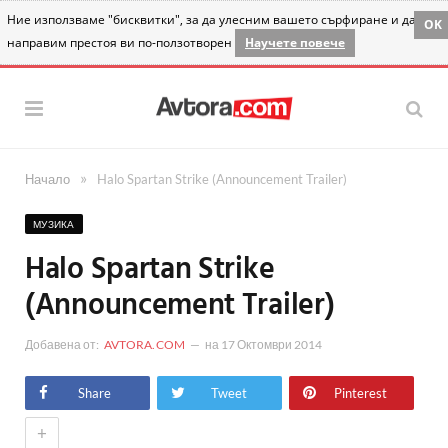
Ние използваме "бисквитки", за да улесним вашето сърфиране и да
OK
направим престоя ви по-ползотворен
Научете повече
»
Начало
Halo Spartan Strike (Announcement Trailer)
МУЗИКА
Halo Spartan Strike
(Announcement Trailer)
Добавена от:
AVTORA.COM
на
17 Октомври 2014
Share
Tweet
Pinterest
+