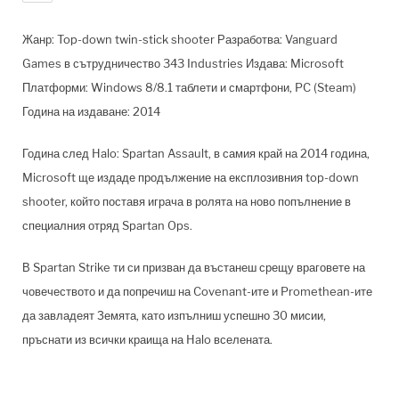
Жанр: Top-down twin-stick shooter Разработва: Vanguard
Games в сътрудничество 343 Industries Издава: Microsoft
Платформи: Windows 8/8.1 таблети и смартфони, PC (Steam)
Година на издаване: 2014
Година след Halo: Spartan Assault, в самия край на 2014 година,
Microsoft ще издаде продължение на експлозивния top-down
shooter, който поставя играча в ролята на ново попълнение в
специалния отряд Spartan Ops.
В Spartan Strike ти си призван да въстанеш срещу враговете на
човечеството и да попречиш на Covenant-ите и Promethean-ите
да завладеят Земята, като изпълниш успешно 30 мисии,
пръснати из всички краища на Halo вселената.