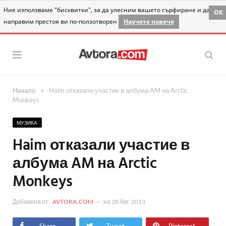
Ние използваме "бисквитки", за да улесним вашето сърфиране и да
OK
направим престоя ви по-ползотворен
Научете повече
»
Начало
Haim отказали участие в албума AM на Arctic
Monkeys
МУЗИКА
Haim отказали участие в
албума AM на Arctic
Monkeys
Добавена от:
AVTORA.COM
на
28 Авг. 2013