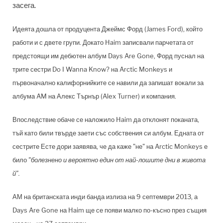
засега.
Идеята дошла от продуцента Джеймс Форд (James Ford), който
работи и с двете групи. Докато Haim записвали парчетата от
предстоящи им дебютен албум Days Are Gone, Форд пуснал на
трите сестри Do I Wanna Know? на Arctic Monkeys и
първоначално калифорнийките се навили да запишат вокали за
албума AM на Алекс Търнър (Alex Turner) и компания.
Впоследствие обаче се наложило Haim да отклонят поканата,
тъй като били твърде заети със собствения си албум. Едната от
сестрите Есте дори заявява, че да каже "не" на Arctic Monkeys е
било
"болезнено и вероятно един от най-лошите дни в живота
й".
АМ на британската инди банда излиза на 9 септември 2013, а
Days Are Gone на Haim ще се появи малко по-късно през същия