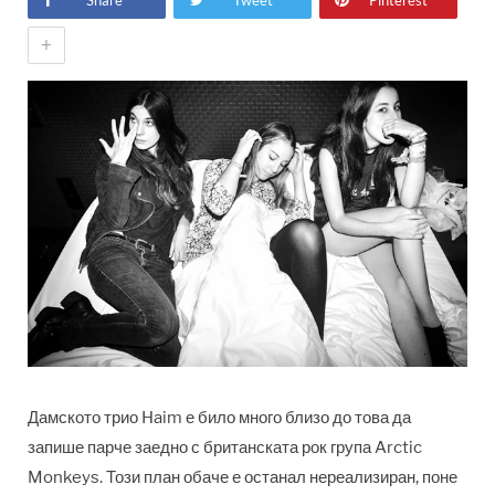
Share
Tweet
Pinterest
+
Дамското трио Haim е било много близо до това да
запише парче заедно с британската рок група Arctic
Monkeys. Този план обаче е останал нереализиран, поне