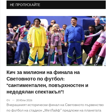
НЕ ПРОПУСКАЙТЕ
Кич за милиони на финала на
Световното по футбол:
"сантиментален, повърхностен и
недодялан спектакъл"!
От
20 Юли 2026
Вчерашният исторически финал на Световното първенство
по футбол на стадион „МетЛайф“ предложи на планетата