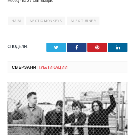
месец - на 27 септември.
HAIM
ARCTIC MONKEYS
ALEX TURNER
СПОДЕЛИ.
Twitter
Facebook
Pinterest
LinkedI
СВЪРЗАНИ
ПУБЛИКАЦИИ