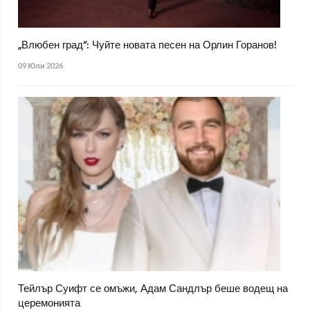
„Влюбен град“: Чуйте новата песен на Орлин Горанов!
09 Юли 2026
Тейлър Суифт се омъжи, Адам Сандлър беше водещ на
церемонията