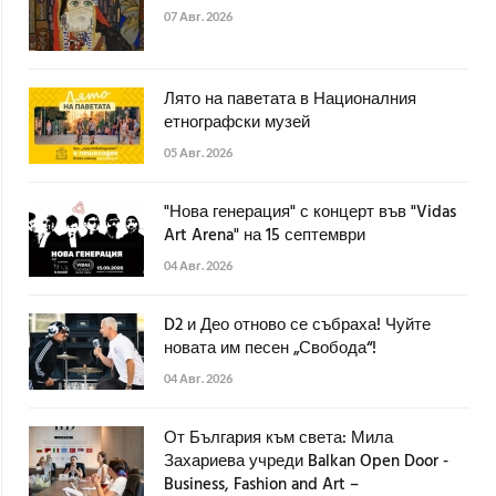
07 Авг. 2026
Лято на паветата в Националния
етнографски музей
05 Авг. 2026
"Нова генерация" с концерт във "Vidas
Art Arena" на 15 септември
04 Авг. 2026
D2 и Део отново се събраха! Чуйте
новата им песен „Свобода“!
04 Авг. 2026
От България към света: Мила
Захариева учреди Balkan Open Door -
Business, Fashion and Art –