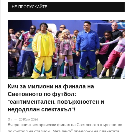
НЕ ПРОПУСКАЙТЕ
Кич за милиони на финала на
Световното по футбол:
"сантиментален, повърхностен и
недодялан спектакъл"!
От
20 Юли 2026
Вчерашният исторически финал на Световното първенство
по футбол на стадион „МетЛайф“ предложи на планетата