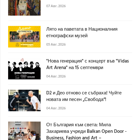
07 Авг. 2026
Лято на паветата в Националния
етнографски музей
05 Авг. 2026
"Нова генерация" с концерт във "Vidas
Art Arena" на 15 септември
04 Авг. 2026
D2 и Део отново се събраха! Чуйте
новата им песен „Свобода“!
04 Авг. 2026
От България към света: Мила
Захариева учреди Balkan Open Door -
Business, Fashion and Art –