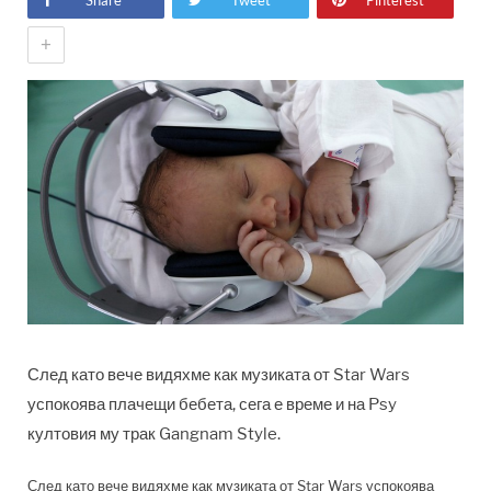
Share
Tweet
Pinterest
+
След като вече видяхме как музиката от Star Wars
успокоява плачещи бебета, сега е време и на Psy
култовия му трак Gangnam Style.
След като вече видяхме как музиката от Star Wars успокоява