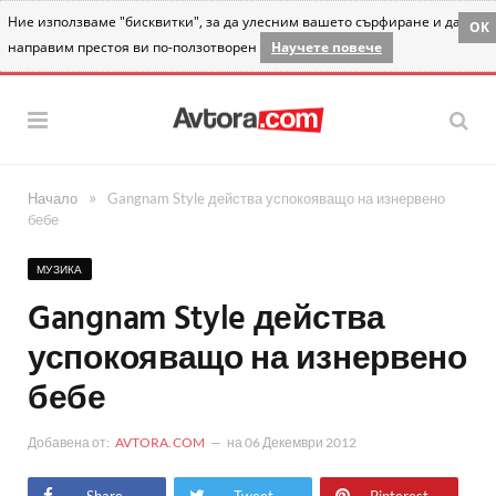
Ние използваме "бисквитки", за да улесним вашето сърфиране и да
OK
направим престоя ви по-ползотворен
Научете повече
»
Начало
Gangnam Style действа успокояващо на изнервено
бебе
МУЗИКА
Gangnam Style действа
успокояващо на изнервено
бебе
Добавена от:
AVTORA.COM
на
06 Декември 2012