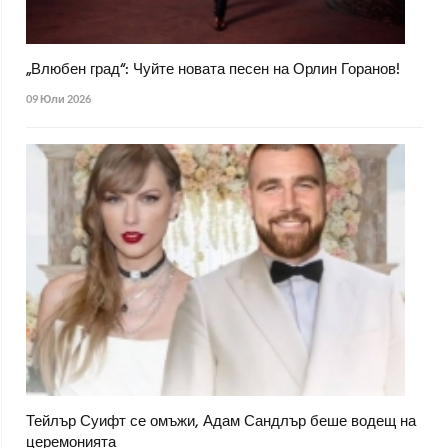
„Влюбен град“: Чуйте новата песен на Орлин Горанов!
09 Юли 2026
Тейлър Суифт се омъжи, Адам Сандлър беше водещ на
церемонията