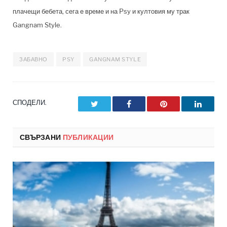
плачещи бебета, сега е време и на Psy и култовия му трак
Gangnam Style.
ЗАБАВНО
PSY
GANGNAM STYLE
СПОДЕЛИ.
Twitter
Facebook
Pinterest
LinkedI
СВЪРЗАНИ
ПУБЛИКАЦИИ