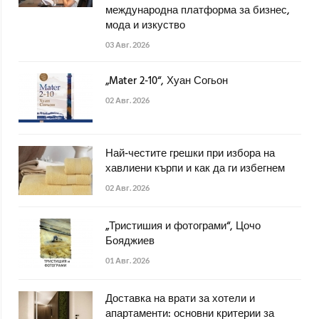
международна платформа за бизнес,
мода и изкуство
03 Авг. 2026
„Mater 2-10“, Хуан Согьон
02 Авг. 2026
Най-честите грешки при избора на
хавлиени кърпи и как да ги избегнем
02 Авг. 2026
„Тристишия и фотограми“, Цочо
Бояджиев
01 Авг. 2026
Доставка на врати за хотели и
апартаменти: основни критерии за