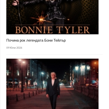
Почина рок легендата Бони Тейлър
09 Юли 2026