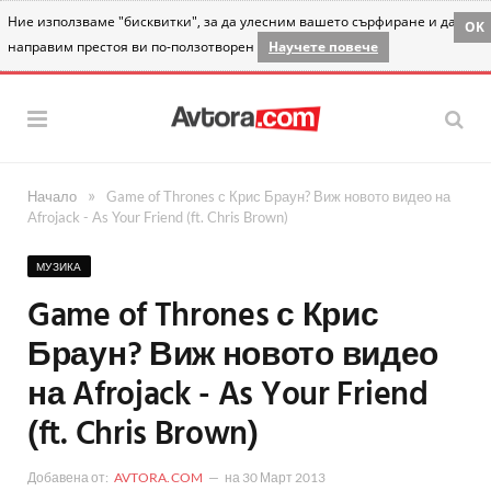
Ние използваме "бисквитки", за да улесним вашето сърфиране и да
OK
направим престоя ви по-ползотворен
Научете повече
»
Начало
Game of Thrones с Крис Браун? Виж новото видео на
Afrojack - As Your Friend (ft. Chris Brown)
МУЗИКА
Game of Thrones с Крис
Браун? Виж новото видео
на Afrojack - As Your Friend
(ft. Chris Brown)
Добавена от:
AVTORA.COM
на
30 Март 2013