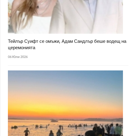
Тейлър Суифт се омъжи, Адам Сандлър беше водещ на
церемонията
06 Юли 2026