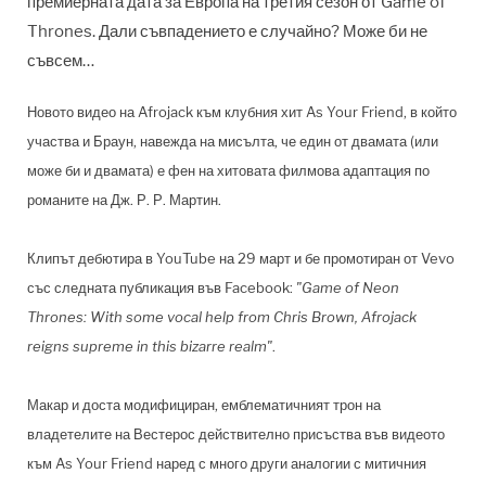
премиерната дата за Европа на третия сезон от Game of
Thrones. Дали съвпадението е случайно? Може би не
съвсем…
Новото видео на Afrojack към клубния хит As Your Friend, в който
участва и Браун, навежда на мисълта, че един от двамата (или
може би и двамата) е фен на хитовата филмова адаптация по
романите на Дж. Р. Р. Мартин.
Клипът дебютира в YouTube на 29 март и бе промотиран от Vevo
със следната публикация във Facebook:
"Game of Neon
Thrones: With some vocal help from Chris Brown, Afrojack
reigns supreme in this bizarre realm"
.
Макар и доста модифициран, емблематичният трон на
владетелите на Вестерос действително присъства във видеото
към As Your Friend наред с много други аналогии с митичния