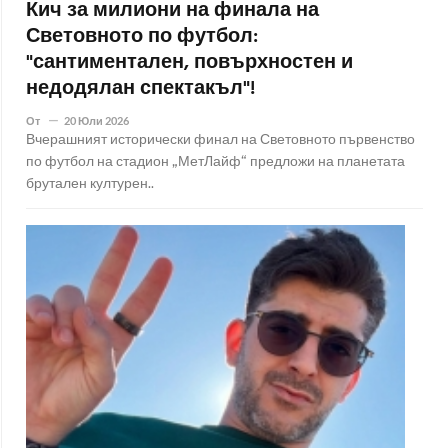
Кич за милиони на финала на
Световното по футбол:
"сантиментален, повърхностен и
недодялан спектакъл"!
От
20 Юли 2026
Вчерашният исторически финал на Световното първенство
по футбол на стадион „МетЛайф“ предложи на планетата
брутален културен..