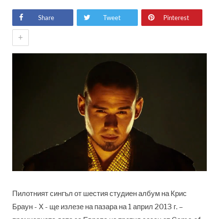
Share
Tweet
Pinterest
+
Пилотният сингъл от шестия студиен албум на Крис
Браун - X - ще излезе на пазара на 1 април 2013 г. –