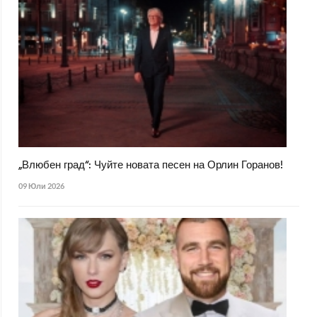
„Влюбен град“: Чуйте новата песен на Орлин Горанов!
09 Юли 2026