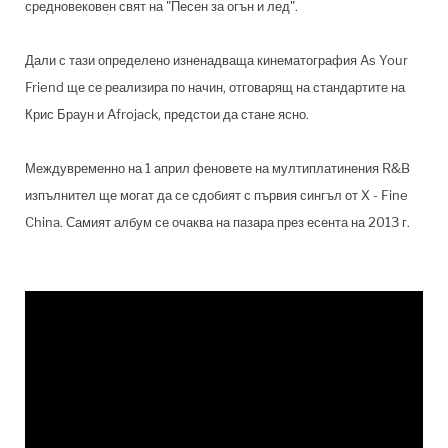
средновековен свят на "Песен за огън и лед".
Дали с тази определено изненадваща кинематография As Your
Friend ще се реализира по начин, отговарящ на стандартите на
Крис Браун и Afrojack, предстои да стане ясно.
Междувременно на 1 април феновете на мултиплатинения R&B
изпълнител ще могат да се сдобият с първия сингъл от X - Fine
China. Самият албум се очаква на пазара през есента на 2013 г.