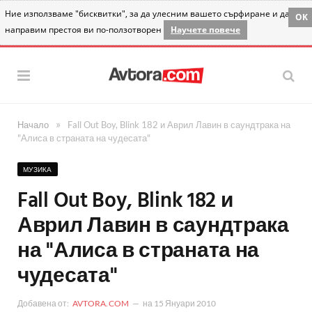
Ние използваме "бисквитки", за да улесним вашето сърфиране и да
OK
направим престоя ви по-ползотворен
Научете повече
»
Начало
Fall Out Boy, Blink 182 и Аврил Лавин в саундтрака на
"Алиса в страната на чудесата"
МУЗИКА
Fall Out Boy, Blink 182 и
Аврил Лавин в саундтрака
на "Алиса в страната на
чудесата"
Добавена от:
AVTORA.COM
на
15 Януари 2010