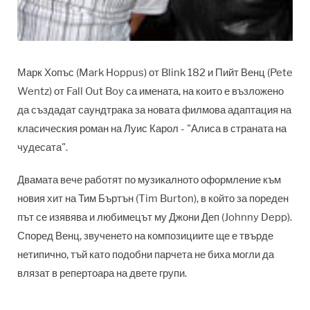
Марк Хопъс (Mark Hoppus) от Blink 182 и Пийт Венц (Pete
Wentz) от Fall Out Boy са имената, на които е възложено
да създадат саундтрака за новата филмова адаптация на
класическия роман на Луис Карол - "Алиса в страната на
чудесата".
Двамата вече работят по музикалното оформление към
новия хит на Тим Бъртън (Tim Burton), в който за пореден
път се изявява и любимецът му Джони Деп (Johnny Depp).
Според Венц, звученето на композициите ще е твърде
нетипично, тъй като подобни парчета не биха могли да
влязат в репертоара на двете групи.