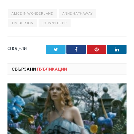
ALICE IN WONDERLAND
ANNE HATHAWAY
TIM BURTON
JOHNNY DEPP
СПОДЕЛИ.
Twitter
Facebook
Pinterest
LinkedI
СВЪРЗАНИ
ПУБЛИКАЦИИ