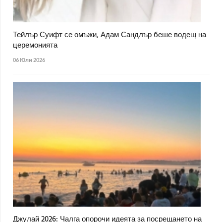
Тейлър Суифт се омъжи, Адам Сандлър беше водещ на
церемонията
06 Юли 2026
Джулай 2026: Чалга опорочи идеята за посрещането на