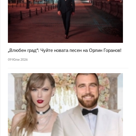
„Влюбен град“: Чуйте новата песен на Орлин Горанов!
09 Юли 2026