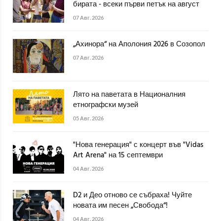
бирата - всеки първи петък на август
07 Авг. 2026
„Ахинора“ на Аполония 2026 в Созопол
07 Авг. 2026
Лято на паветата в Националния
етнографски музей
05 Авг. 2026
"Нова генерация" с концерт във "Vidas
Art Arena" на 15 септември
04 Авг. 2026
D2 и Део отново се събраха! Чуйте
новата им песен „Свобода“!
04 Авг. 2026