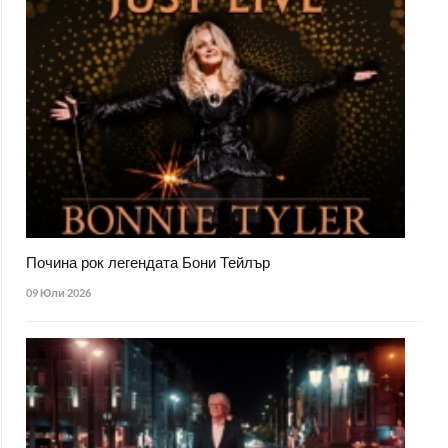
Почина рок легендата Бони Тейлър
09 Юли 2026