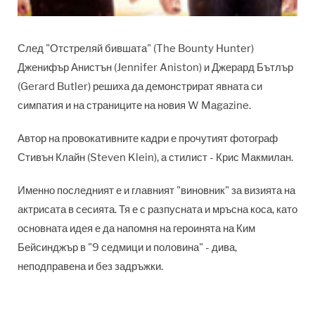
След "Отстреляй бившата" (The Bounty Hunter)
Дженифър Анистън (Jennifer Aniston) и Джерард Бътлър
(Gerard Butler) решиха да демонстрират явната си
симпатия и на страниците на новия W Magazine.
Автор на провокативните кадри е прочутият фотограф
Стивън Клайн (Steven Klein), а стилист - Крис Макмилан.
Именно последният е и главният "виновник" за визията на
актрисата в сесията. Тя е с разпусната и мръсна коса, като
основната идея е да напомня на героинята на Ким
Бейсинджър в "9 седмици и половина" - дива,
неподправена и без задръжки.