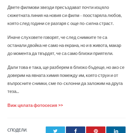
Двете филмови звезди пресъздават почти изцяло
сюжетната линия на новия си филм - поостаряла любов,
която след години се разгаря с още по-силна страст.
Иначе слуховете говорят, че след снимките те са
останали двойка не само на екрана, но и в живота, макар
до момента да твърдят, че са само близки приятели.
Дали това е така, ще разберем в близко бъдеще, но ако се
доверим на явната химия помежду им, която струи и от
въпросните снимки, сме по-склонни да заложим на друга
теза...
Виж цялата фотосесия >>
СПОДЕЛИ.
Twitter
Facebook
Pinterest
LinkedI