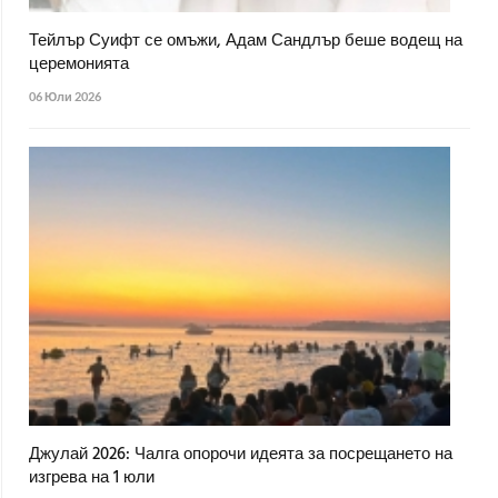
Тейлър Суифт се омъжи, Адам Сандлър беше водещ на
церемонията
06 Юли 2026
Джулай 2026: Чалга опорочи идеята за посрещането на
изгрева на 1 юли