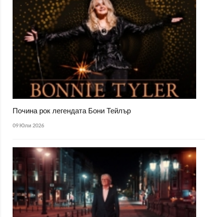
Почина рок легендата Бони Тейлър
09 Юли 2026