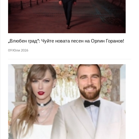
„Влюбен град“: Чуйте новата песен на Орлин Горанов!
09 Юли 2026