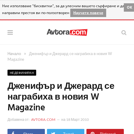
Ние използваме "бисквитки", за да улесним вашето сърфиране и да
OK
направим престоя ви по-ползотворен
Научете повече
»
Начало
Дженифър и Джерард се награбиха в новия W
Magazine
НЕДЕФИНИРАН
Дженифър и Джерард се
награбиха в новия W
Magazine
Добавена от:
AVTORA.COM
на
18 Март 2010