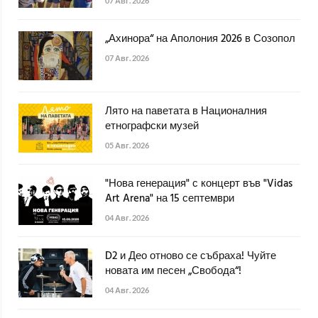
07 Авг. 2026
„Ахинора“ на Аполония 2026 в Созопол
07 Авг. 2026
Лято на паветата в Националния
етнографски музей
05 Авг. 2026
"Нова генерация" с концерт във "Vidas
Art Arena" на 15 септември
04 Авг. 2026
D2 и Део отново се събраха! Чуйте
новата им песен „Свобода“!
04 Авг. 2026