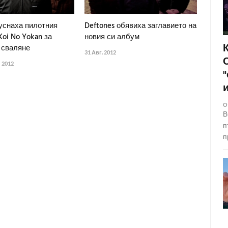
пуснаха пилотния
Deftones обявиха заглавието на
Koi No Yokan за
новия си албум
 сваляне
31 Авг. 2012
 2012
О
В
п
п