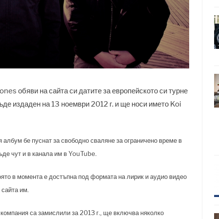
nes обяви на сайта си датите за европейското си турне
ъде издаден на 13 ноември 2012 г. и ще носи името Koi
 албум бе пуснат за свободно сваляне за ограничено време в
ъде чут и в канала им в YouTube.
оято в момента е достъпна под формата на лирик и аудио видео
 сайта им.
 компания са замислили за 2013 г., ще включва няколко