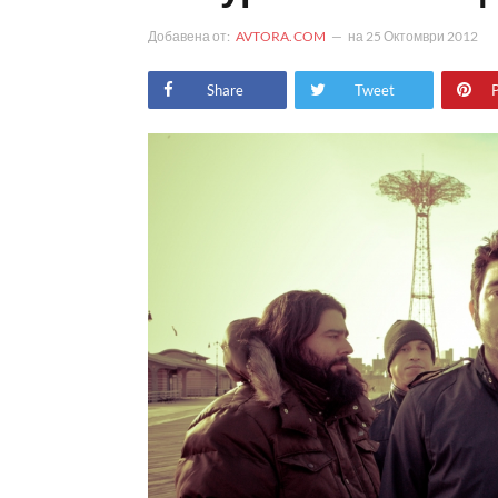
Добавена от:
AVTORA.COM
на
25 Октомври 2012
Share
Tweet
P