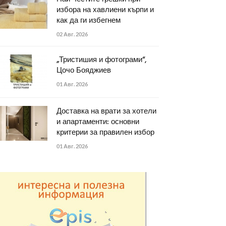
избора на хавлиени кърпи и
как да ги избегнем
02 Авг. 2026
„Тристишия и фотограми“,
Цочо Бояджиев
01 Авг. 2026
Доставка на врати за хотели
и апартаменти: основни
критерии за правилен избор
01 Авг. 2026