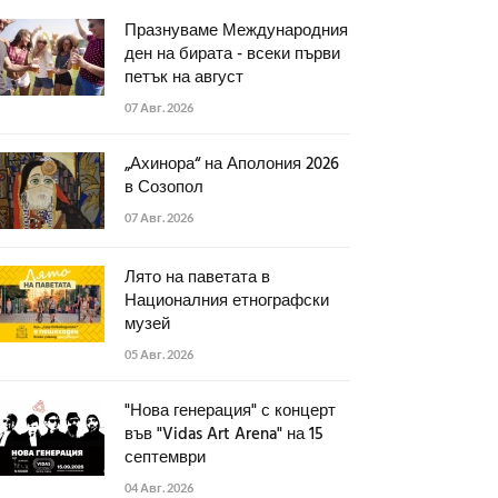
Празнуваме Международния
ден на бирата - всеки първи
петък на август
07 Авг. 2026
„Ахинора“ на Аполония 2026
в Созопол
07 Авг. 2026
Лято на паветата в
Националния етнографски
музей
05 Авг. 2026
"Нова генерация" с концерт
във "Vidas Art Arena" на 15
септември
04 Авг. 2026