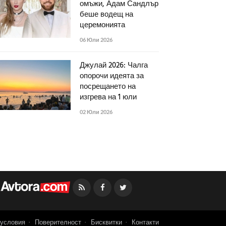
омъжи, Адам Сандлър
беше водещ на
церемонията
06 Юли 2026
Джулай 2026: Чалга
опорочи идеята за
посрещането на
изгрева на 1 юли
02 Юли 2026
Facebook
Twitter
условия
Поверителност
Бисквитки
Контакти