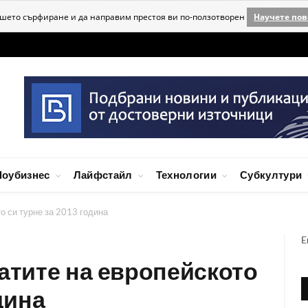
ашето сърфиране и да направим престоя ви по-ползотворен
Научете пов
оубизнес
Лайфстайл
Технологии
Субкултури
о си турне за 2013 година
E
датите на европейското
дина