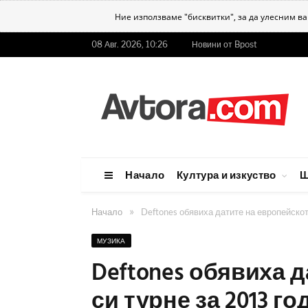
Ние използваме "бисквитки", за да улесним в
08 Авг. 2026, 10:26
Новини от Bpost
Начало
Култура и изкуство
Ш
»
Начало
Deftones обявиха датите на европейскот
МУЗИКА
Deftones обявиха 
си турне за 2013 го