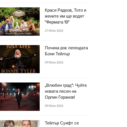
Краси Радков, Тото и
жените им ще водят
"Фермата 10"
27 Юли 2026
Почина рок легендата
Бони Тейлър
09 Юли 2026
„Влюбен град“: Чуйте
новата песен на
Орлин Горанов!
09 Юли 2026
Тейлър Суифт се