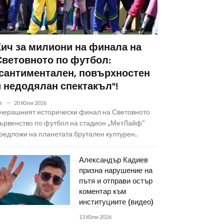
Кич за милиони на финала на
Световното по футбол:
"сантиментален, повърхностен
и недодялан спектакъл"!
т
20 Юли 2026
черашният исторически финал на Световното
ървенство по футбол на стадион „МетЛайф“
редложи на планетата брутален културен..
Александър Кадиев
призна нарушение на
пътя и отправи остър
коментар към
институциите (видео)
13 Юли 2026