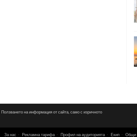
и. Ползването на информация от сайта, само с изричното
За нас
Рекламна тарифа
Профил на аудиторията
Екип
Общи 