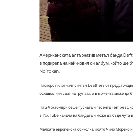
Американската алтърнатив метъл банда Defto
в подкрепа на най-новия си албум, който ще б
No Yokan.
Наскоро пилотният сингъл Leathers от предстоящия
официалния сайт на групата, а в момента може да б
На 24 октомври беше пусната и песента Tempest, к
в YouTube канала на бандата и може да бъде чутa в
Малката европейска обиколка, която Чино Морено и