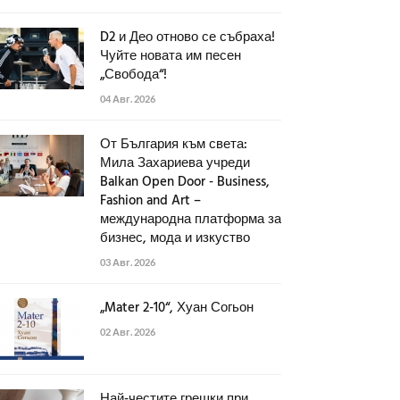
D2 и Део отново се събраха!
Чуйте новата им песен
„Свобода“!
04 Авг. 2026
От България към света:
Мила Захариева учреди
Balkan Open Door - Business,
Fashion and Art –
международна платформа за
бизнес, мода и изкуство
03 Авг. 2026
„Mater 2-10“, Хуан Согьон
02 Авг. 2026
Най-честите грешки при