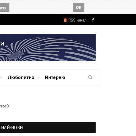
ече
OK
RSS канал
Facebook
Любопитно
Интервю
rror9
НАЙ-НОВИ