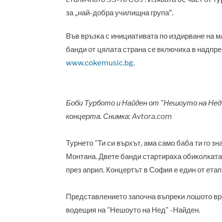
за „най-добра училищна група”.
Във връзка с инициативата по издирване на м
банди от цялата страна се включиха в надпре
www.cokemusic.bg.
Боби Турбото и Найден от "Нешоуто на Нед
концерта. Снимка: Avtora.com
Турнето "Ти си върхът, ама само баба ти го зн
Монтана. Двете банди стартираха обиколката 
през април. Концертът в София е един от ета
Представлението започна въпреки лошото вре
водещия на "Нешоуто на Нед" -Найден.