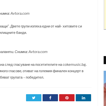
нимка: Avtora.com
ващи". Двете групи изпяха едни от най- хитовите си
чилищните банди.
аланти. Снимка: Avtora.com
на след гласуване на посетителите на cokemusic.bg.
ного гласове, отиват на големия финален концерт в
бяват групата – победител.
Twitter
Facebook
Pinterest
LinkedIn