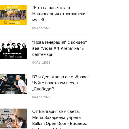
Лято на паветата в
Националния етнографски
музей
05 Авг. 2026
"Нова генерация" с концерт
във "Vidas Art Arena" на 15
септември
04 Авг. 2026
D2 и Део отново се събраха!
Чуйте новата им песен
„Свобода“!
04 Авг. 2026
От България към света:
Мила Захариева учреди
Balkan Open Door - Business,