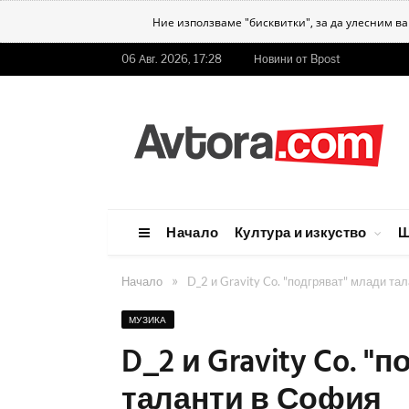
Ние използваме "бисквитки", за да улесним в
06 Авг. 2026, 17:28
Новини от Bpost
Начало
Култура и изкуство
Ш
»
Начало
D_2 и Gravity Co. "подгряват" млади та
МУЗИКА
D_2 и Gravity Co. "
таланти в София