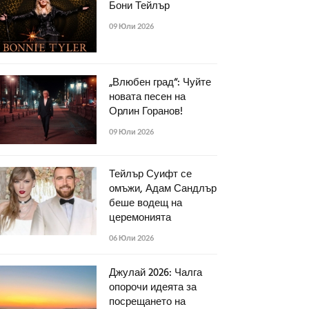
Бони Тейлър
09 Юли 2026
„Влюбен град“: Чуйте
новата песен на
Орлин Горанов!
09 Юли 2026
Тейлър Суифт се
омъжи, Адам Сандлър
беше водещ на
церемонията
06 Юли 2026
Джулай 2026: Чалга
опорочи идеята за
посрещането на