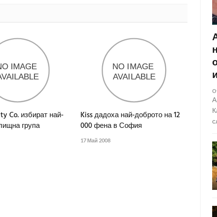
О
А
К
ity Co. избират най-
Kiss дадоха най-доброто на 12
с
лищна група
000 фена в София
17 Май 2008