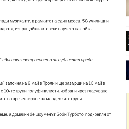
лади музиканти, в рамките на един месец, 58 училищни
варата, изпращайки авторски парчета на сайта
" вдигнаха настроението на публиката преди
ае" започна на 8 май в Троян и ще завърши на 16 май в
с 10-те групи полуфиналисти, избрани чрез гласуване
пите на презентиране на младежките групи.
ме, а домакин бе шоуменът Боби Турбото, подкрепян от