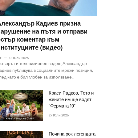
Александър Кадиев призна
нарушение на пътя и отправи
остър коментар към
институциите (видео)
т
13 Юли 2026
ктьорът и телевизионен водещ Александър
адиев публикува в социалните мрежи позиция,
лед като е бил глобен за използване..
Краси Радков, Тото и
жените им ще водят
"Фермата 10"
27 Юли 2026
Почина рок легендата