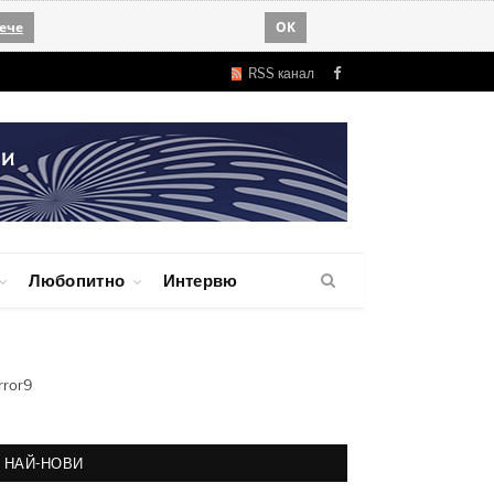
ече
OK
RSS канал
Facebook
Любопитно
Интервю
rror9
НАЙ-НОВИ