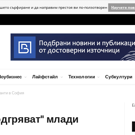
ашето сърфиране и да направим престоя ви по-ползотворен
Научете пов
оубизнес
Лайфстайл
Технологии
Субкултури
ланти в София
E
подгряват" млади