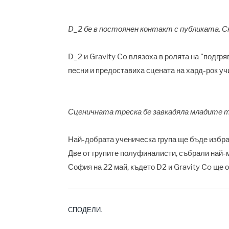
D_2 бе в постоянен контакт с публиката. С
D_2 и Gravity Co влязоха в ролята на "подгря
песни и предоставиха сцената на хард-рок у
Сценичната треска бе завкадяла младите т
Най-добрата ученическа група ще бъде избра
Две от групите полуфиналисти, събрали най-м
София на 22 май, където D2 и Gravity Co ще о
СПОДЕЛИ.