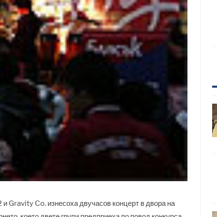
 и Gravity Co. изнесоха двучасов концерт в двора на
рнето, което двете групи предприеха по повод конкурса