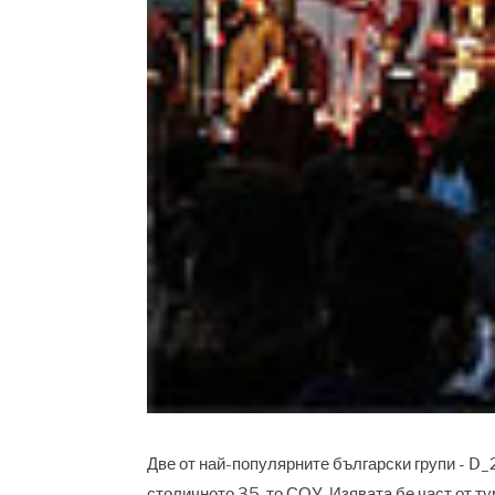
Две от най-популярните български групи - D_2
столичното 35-то СОУ. Изявата бе част от ту