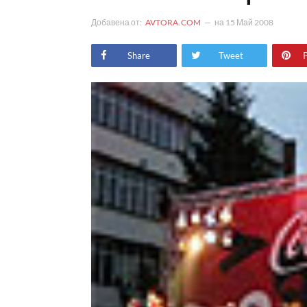
Добавена от:
AVTORA.COM
на
15 Май 2008
Share
Tweet
P