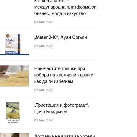
Fashion and Art –
международна платформа за
бизнес, мода и изкуство
03 Авг. 2026
„Mater 2-10“, Хуан Согьон
02 Авг. 2026
Най-честите грешки при
избора на хавлиени кърпи и
как да ги избегнем
02 Авг. 2026
„Тристишия и фотограми“,
Цочо Бояджиев
01 Авг. 2026
Доставка на врати за хотели