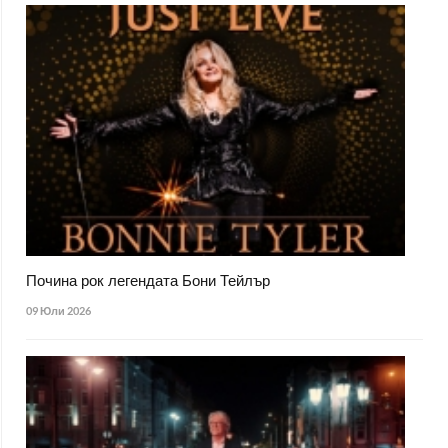
Почина рок легендата Бони Тейлър
09 Юли 2026