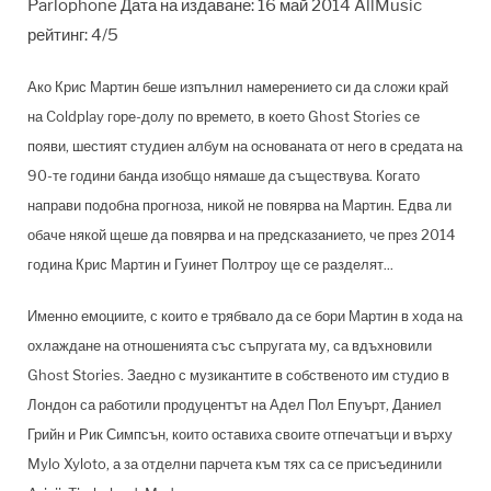
Parlophone Дата на издаване: 16 май 2014 AllMusic
рейтинг: 4/5
Ако Крис Мартин беше изпълнил намерението си да сложи край
на Coldplay горе-долу по времето, в което Ghost Stories се
появи, шестият студиен албум на основаната от него в средата на
90-те години банда изобщо нямаше да съществува. Когато
направи подобна прогноза, никой не повярва на Мартин. Едва ли
обаче някой щеше да повярва и на предсказанието, че през 2014
година Крис Мартин и Гуинет Полтроу ще се разделят...
Именно емоциите, с които е трябвало да се бори Мартин в хода на
охлаждане на отношенията със съпругата му, са вдъхновили
Ghost Stories. Заедно с музикантите в собственото им студио в
Лондон са работили продуцентът на Адел Пол Епуърт, Даниел
Грийн и Рик Симпсън, които оставиха своите отпечатъци и върху
Mylo Xyloto, а за отделни парчета към тях са се присъединили