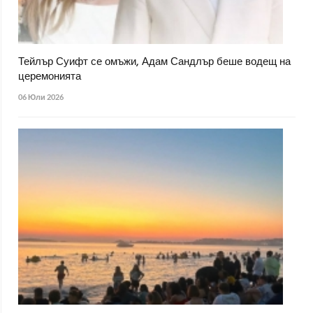
Тейлър Суифт се омъжи, Адам Сандлър беше водещ на
церемонията
06 Юли 2026