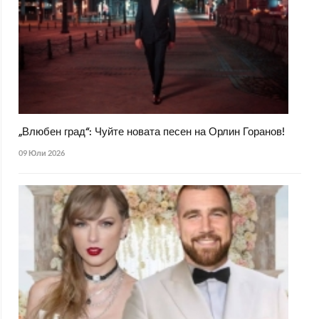
„Влюбен град“: Чуйте новата песен на Орлин Горанов!
09 Юли 2026