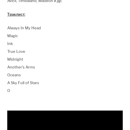
Avicii, Timbaland, Madeon и др.
Траклист:
Always In My Head
Magic
Ink
True Love
Midnight
Another's Arms
Oceans
A Sky Full of Stars
O