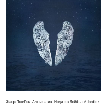
Жанр: Поп/Рок | Алтърнатив | Инди рок Лейбъл: Atlantic /