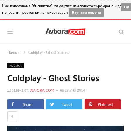
Ние използваме "бисквитки", за да улесним вашето сърфиране и да
OK
направим престоя ви по-ползотворен
Научете повече
»
Начало
Coldplay - Ghost Stories
МУЗИКА
Coldplay - Ghost Stories
Добавена от:
AVTORA.COM
на
28 Май 2014
Share
Tweet
Pinterest
+