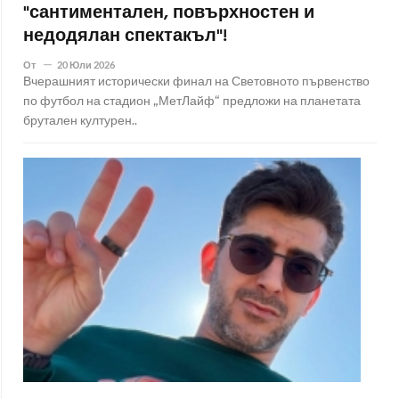
"сантиментален, повърхностен и
недодялан спектакъл"!
От
20 Юли 2026
Вчерашният исторически финал на Световното първенство
по футбол на стадион „МетЛайф“ предложи на планетата
брутален културен..