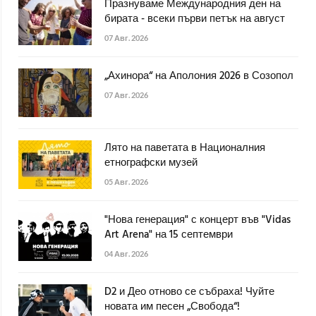
Празнуваме Международния ден на
бирата - всеки първи петък на август
07 Авг. 2026
„Ахинора“ на Аполония 2026 в Созопол
07 Авг. 2026
Лято на паветата в Националния
етнографски музей
05 Авг. 2026
"Нова генерация" с концерт във "Vidas
Art Arena" на 15 септември
04 Авг. 2026
D2 и Део отново се събраха! Чуйте
новата им песен „Свобода“!