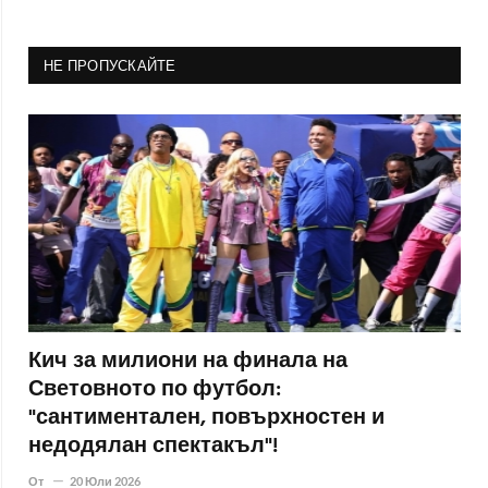
НЕ ПРОПУСКАЙТЕ
Кич за милиони на финала на
Световното по футбол:
"сантиментален, повърхностен и
недодялан спектакъл"!
От
20 Юли 2026