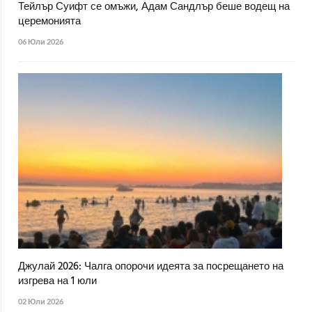
Тейлър Суифт се омъжи, Адам Сандлър беше водещ на
церемонията
06 Юли 2026
Джулай 2026: Чалга опорочи идеята за посрещането на
изгрева на 1 юли
02 Юли 2026