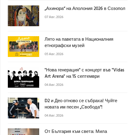
„Ахинора“ на Аполония 2026 в Созопол
07 Авг. 2026
Лято на паветата в Националния
етнографски музей
05 Авг. 2026
"Нова генерация" с концерт във "Vidas
Art Arena" на 15 септември
04 Авг. 2026
D2 и Део отново се събраха! Чуйте
новата им песен „Свобода“!
04 Авг. 2026
От България към света: Мила