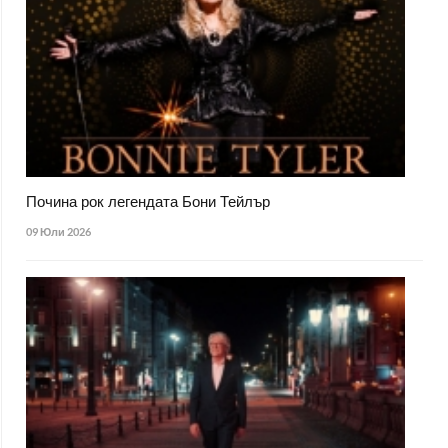
Почина рок легендата Бони Тейлър
09 Юли 2026