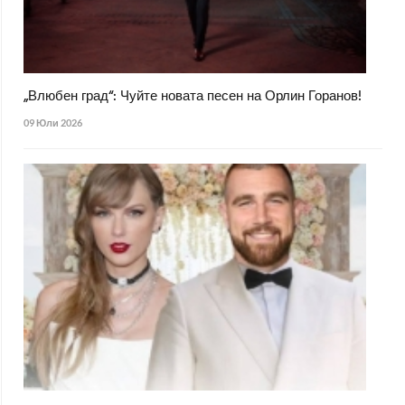
„Влюбен град“: Чуйте новата песен на Орлин Горанов!
09 Юли 2026