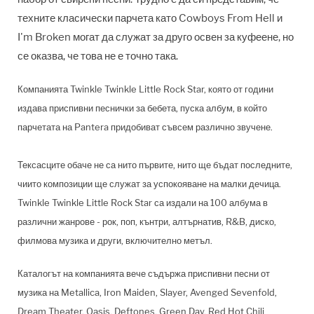
техните класически парчета като Cowboys From Hell и
I'm Broken могат да служат за друго освен за куфеене, но
се оказва, че това не е точно така.
Компанията Twinkle Twinkle Little Rock Star, която от години
издава приспивни песнички за бебета, пуска албум, в който
парчетата на Pantera придобиват съвсем различно звучене.
Тексасците обаче не са нито първите, нито ще бъдат последните,
чиито композиции ще служат за успокояване на малки дечица.
Twinkle Twinkle Little Rock Star са издали на 100 албума в
различни жанрове - рок, поп, кънтри, алтърнатив, R&B, диско,
филмова музика и други, включително метъл.
Каталогът на компанията вече съдържа приспивни песни от
музика на Metallica, Iron Maiden, Slayer, Avenged Sevenfold,
Dream Theater, Oasis, Deftones, Green Day, Red Hot Chili