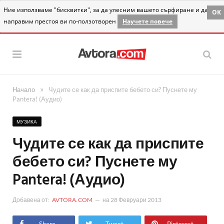
Ние използваме "бисквитки", за да улесним вашето сърфиране и да
OK
направим престоя ви по-ползотворен
Научете повече
»
Начало
Чудите се как да приспите бебето си? Пуснете му
Pantera! (Аудио)
МУЗИКА
Чудите се как да приспите
бебето си? Пуснете му
Pantera! (Аудио)
Добавена от:
AVTORA.COM
на
28 Февруари 2013