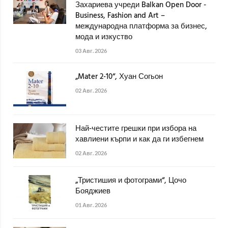
Захариева учреди Balkan Open Door -
Business, Fashion and Art –
международна платформа за бизнес,
мода и изкуство
03 Авг. 2026
„Mater 2-10“, Хуан Согьон
02 Авг. 2026
Най-честите грешки при избора на
хавлиени кърпи и как да ги избегнем
02 Авг. 2026
„Тристишия и фотограми“, Цочо
Бояджиев
01 Авг. 2026