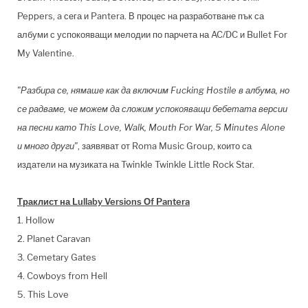
Peppers, a сега и Pantera. В процес на разработване пък са
албуми с успокояващи мелодии по парчета на AC/DC и Bullet For
My Valentine.
"Разбира се, нямаше как да включим Fucking Hostile в албума, но
се радваме, че можем да сложим успокояващи бебетата версии
на песни като This Love, Walk, Mouth For War, 5 Minutes Alone
и много други"
, заявяват от Roma Music Group, които са
издатели на музиката на Twinkle Twinkle Little Rock Star.
Траклист на Lullaby Versions Оf Pantera
1. Hollow
2. Planet Caravan
3. Cemetary Gates
4. Cowboys from Hell
5. This Love