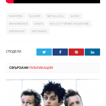
PANTERA
SLAYER
METALLICA
AC/DC
IRON MAIDEN
OASIS
BULLET FOR MY VALENTINE
GREEN DAY
DEFTONES
СПОДЕЛИ.
Twitter
Facebook
Pinterest
LinkedI
СВЪРЗАНИ
ПУБЛИКАЦИИ