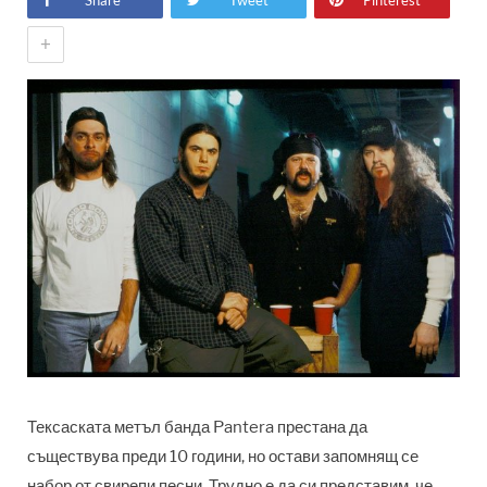
Share
Tweet
Pinterest
+
Тексаската метъл банда Pantera престана да
съществува преди 10 години, но остави запомнящ се
набор от свирепи песни. Трудно е да си представим, че