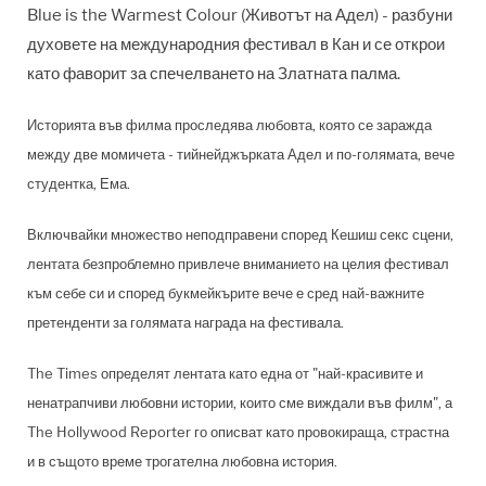
Blue is the Warmest Colour (Животът на Адел) - разбуни
духовете на международния фестивал в Кан и се открои
като фаворит за спечелването на Златната палма.
Историята във филма проследява любовта, която се заражда
между две момичета - тийнейджърката Адел и по-голямата, вече
студентка, Ема.
Включвайки множество неподправени според Кешиш секс сцени,
лентата безпроблемно привлече вниманието на целия фестивал
към себе си и според
букмейкърите вече е сред най-важните
претенденти за голямата награда на фестивала.
The Times определят лентата като една от "най-красивите и
ненатрапчиви любовни истории, които сме виждали във филм", а
The Hollywood Reporter го описват като провокираща, страстна
и в същото време трогателна любовна история.