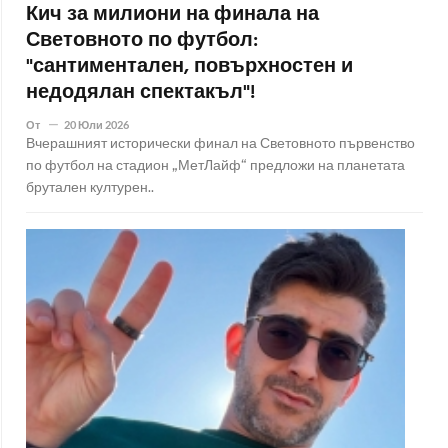
Кич за милиони на финала на
Световното по футбол:
"сантиментален, повърхностен и
недодялан спектакъл"!
От
20 Юли 2026
Вчерашният исторически финал на Световното първенство
по футбол на стадион „МетЛайф“ предложи на планетата
брутален културен..