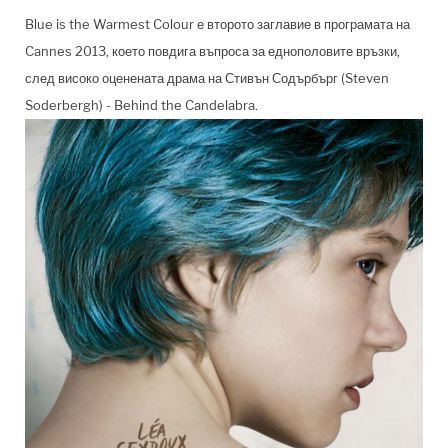
Blue is the Warmest Colour е второто заглавие в програмата на
Cannes 2013, което повдига въпроса за еднополовите връзки,
след високо оценената драма на Стивън Содърбърг (Steven
Soderbergh) - Behind the Candelabra.