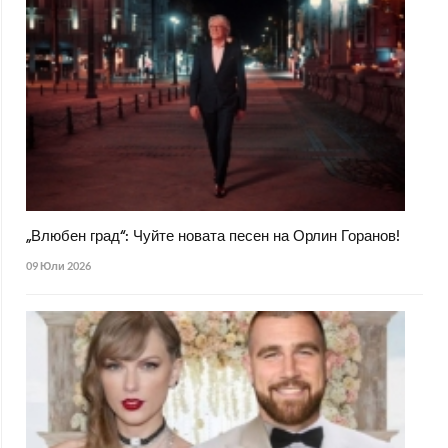
„Влюбен град“: Чуйте новата песен на Орлин Горанов!
09 Юли 2026