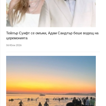
Тейлър Суифт се омъжи, Адам Сандлър беше водещ на
церемонията
06 Юли 2026