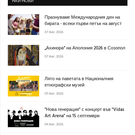
НАЙ-НОВИ
Празнуваме Международния ден на
бирата - всеки първи петък на август
07 Авг. 2026
„Ахинора“ на Аполония 2026 в Созопол
07 Авг. 2026
Лято на паветата в Националния
етнографски музей
05 Авг. 2026
"Нова генерация" с концерт във "Vidas
Art Arena" на 15 септември
04 Авг. 2026