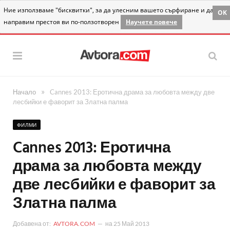
Ние използваме "бисквитки", за да улесним вашето сърфиране и да
OK
направим престоя ви по-ползотворен
Научете повече
»
Начало
Cannes 2013: Еротична драма за любовта между две
лесбийки е фаворит за Златна палма
ФИЛМИ
Cannes 2013: Еротична
драма за любовта между
две лесбийки е фаворит за
Златна палма
Добавена от:
AVTORA.COM
на
25 Май 2013