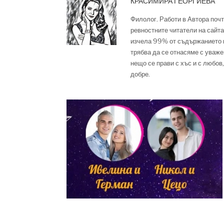
КРАСИМИРА ГЕОРГИЕВА
Филолог. Работи в Автора почт
ревностните читатели на сайта,
изчела 99% от съдържанието м
трябва да се отнасяме с уваже
нещо се прави с хъс и с любов,
добре.