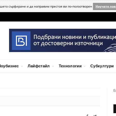
ашето сърфиране и да направим престоя ви по-ползотворен
Научете пов
оубизнес
Лайфстайл
Технологии
Субкултури
E