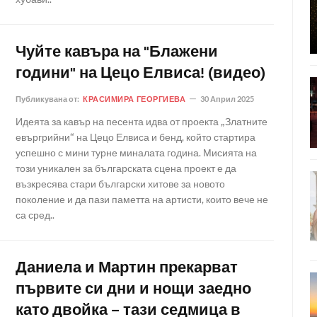
Чуйте кавъра на "Блажени
години" на Цецо Елвиса! (видео)
Публикувана от:
КРАСИМИРА ГЕОРГИЕВА
30 Април 2025
Идеята за кавър на песента идва от проекта „Златните
евъргрийни“ на Цецо Елвиса и бенд, който стартира
успешно с мини турне миналата година. Мисията на
този уникален за българската сцена проект е да
възкресява стари български хитове за новото
поколение и да пази паметта на артисти, които вече не
са сред..
Даниела и Мартин прекарват
първите си дни и нощи заедно
като двойка – тази седмица в