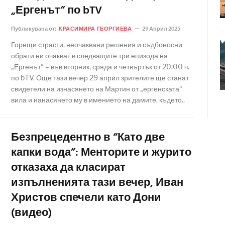
„Ергенът“ по bTV
Публикувана от:
КРАСИМИРА ГЕОРГИЕВА
29 Април 2025
Горещи страсти, неочаквани решения и съдбоносни
обрати ни очакват в следващите три епизода на
„Ергенът“ – във вторник, сряда и четвъртък от 20:00 ч.
по bTV. Още тази вечер 29 април зрителите ще станат
свидетели на изнасянето на Мартин от „ергенската“
вила и нанасянето му в имението на дамите, където..
Безпрецедентно в “Като две
капки вода”: Менторите и журито
отказаха да класират
изпълненията тази вечер, Иван
Христов спечели като Дони
(видео)