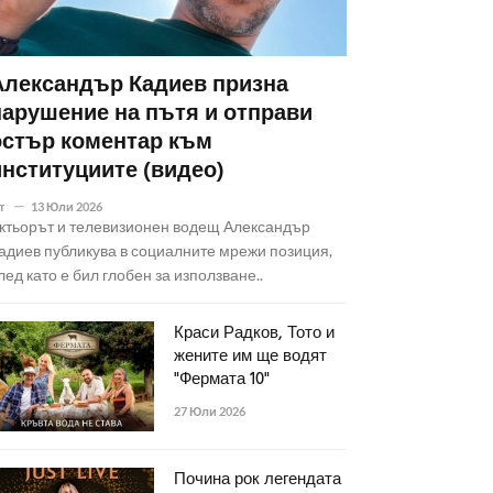
Александър Кадиев призна
нарушение на пътя и отправи
остър коментар към
институциите (видео)
т
13 Юли 2026
ктьорът и телевизионен водещ Александър
адиев публикува в социалните мрежи позиция,
лед като е бил глобен за използване..
Краси Радков, Тото и
жените им ще водят
"Фермата 10"
27 Юли 2026
Почина рок легендата