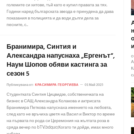
големите си хитове, тъй като е купил правата за тях.
Години наред българската звезда е принудена да дава
показания в полицията и да води дълги дела за
песните, с..
Бранимира, Синтия и
Александра напуснаха „Ергенът“,
О
А
Наум Шопов обяви кастинга за
К
сезон 5
с
Публикувана от:
КРАСИМИРА ГЕОРГИЕВА
01 Май 2025
Студентката Синтия Цицвидзе, собственичката на
бизнес в САЩ Александра Колакова и актрисата
Бранимира Петкова напуснаха имението на любовта,
след като не връчиха цветя на Васил и Виктор по време
на първата по рода си Церемония на жълтата роза в
сряда вечер по bTV.bdquo;Когато ти дойде, имах много
хубави..