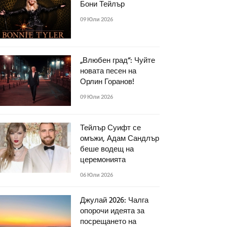
Бони Тейлър
09 Юли 2026
„Влюбен град“: Чуйте
новата песен на
Орлин Горанов!
09 Юли 2026
Тейлър Суифт се
омъжи, Адам Сандлър
беше водещ на
церемонията
06 Юли 2026
Джулай 2026: Чалга
опорочи идеята за
посрещането на