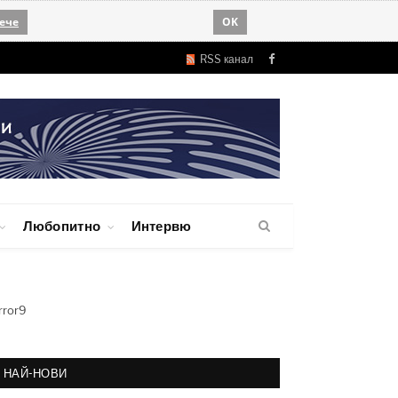
ече
OK
RSS канал
Facebook
Любопитно
Интервю
rror9
НАЙ-НОВИ