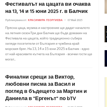
Фестивалът на цацата ви очаква
на 13, 14 и 15 юни 2025 г. в Балчик
Публикувана от:
КРАСИМИРА ГЕОРГИЕВА
07 Май 2025
Прясна цаца, музика и настроение ще дадат началото
на летния сезонТри дни Балчик ще бъде домакин на
Фестивала на цацата, който традиционно събира
хиляди посетители от България и чужбина край
морския бряг. На 13, 14 и 15 юни 2025 в Балчик - едно
от най-красивите кътчета на България - всички гости ще
могат..
Финални срещи за Виктор,
любовни писма за Васил и
поглед в бъдещето за Мартин и
Даниела в "Ергенът" по bTV