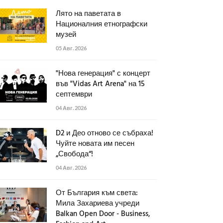
Лято на паветата в
Националния етнографски
музей
05 Авг. 2026
"Нова генерация" с концерт
във "Vidas Art Arena" на 15
септември
04 Авг. 2026
D2 и Део отново се събраха!
Чуйте новата им песен
„Свобода“!
04 Авг. 2026
От България към света:
Мила Захариева учреди
Balkan Open Door - Business,