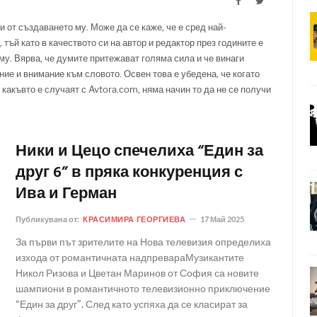
Facebook
Twitter
и от създаването му. Може да се каже, че е сред най-
 тъй като в качеството си на автор и редактор през годините е
у. Вярва, че думите притежават голяма сила и че винаги
ние и внимание към словото. Освен това е убедена, че когато
 какъвто е случаят с Avtora.com, няма начин то да не се получи
Ники и Цецо спечелиха “Един за
друг 6” в пряка конкуренция с
Ива и Герман
Публикувана от:
КРАСИМИРА ГЕОРГИЕВА
17 Май 2025
За първи път зрителите на Нова телевизия определиха
изхода от романтичната надпревараМузикантите
Никол Ризова и Цветан Маринов от София са новите
шампиони в романтичното телевизионно приключение
“Един за друг”. След като успяха да се класират за