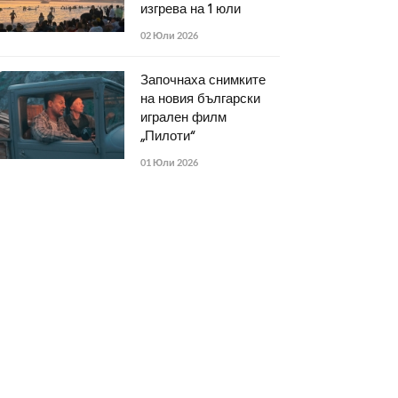
изгрева на 1 юли
02 Юли 2026
Започнаха снимките
на новия български
игрален филм
„Пилоти“
01 Юли 2026