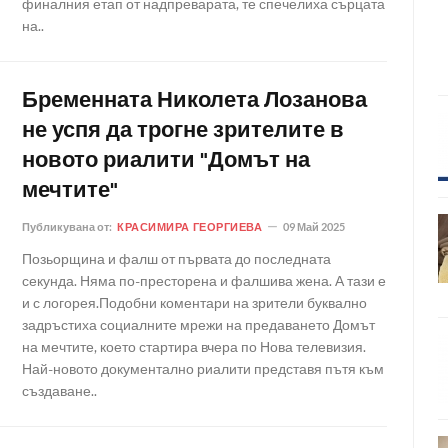
финалния етап от надпреварата, те спечелиха сърцата
на..
Бременната Николета Лозанова
не успя да трогне зрителите в
новото риалити "Домът на
мечтите"
Публикувана от:
КРАСИМИРА ГЕОРГИЕВА
09 Май 2025
Позьорщина и фалш от първата до последната
секунда. Няма по-престорена и фалшива жена. А тази е
и с логорея.Подобни коментари на зрители буквално
задръстиха социалните мрежи на предаването Домът
на мечтите, което стартира вчера по Нова телевизия.
Най-новото документално риалити представя пътя към
създаване..