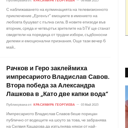
Публикувана от:
КРАСИМИРА ГЕОРГИЕВА
06 Май 2025
С наближаването на кулминацията на телевизионното
приключение „Ергенът“ емоциите в имението на
любовта бушуват с пълна сила. В новите епизоди във
вторник, сряда и четвъртък зрителите на bTV ще станат
свидетели на поредица от трудни избори, съдбоносни
дилеми и емоционални признания. Още тази вечер 6
май..
Рачков и Геро заклеймиха
импресариото Владислав Савов.
Втора победа за Александра
Лашкова в „Като две капки вода“
Публикувана от:
КРАСИМИРА ГЕОРГИЕВА
05 Май 2025
Импресариото Владислав Славов беше порицан
публично от водещите на шоуто за това, че забранява
на Силвия Кацарова да изпълнява някои от най-