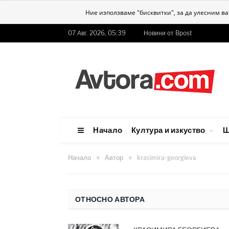
Ние използваме "бисквитки", за да улесним в
07 Авг. 2026, 05:39
Новини от Bpost
Начало
Култура и изкуство
Ш
»
»
Начало
Автор
krasimira-georgieva
ОТНОСНО АВТОРА