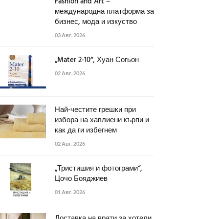
Fashion and Art –
международна платформа за
бизнес, мода и изкуство
03 Авг. 2026
„Mater 2-10“, Хуан Согьон
02 Авг. 2026
Най-честите грешки при
избора на хавлиени кърпи и
как да ги избегнем
02 Авг. 2026
„Тристишия и фотограми“,
Цочо Бояджиев
01 Авг. 2026
Доставка на врати за хотели