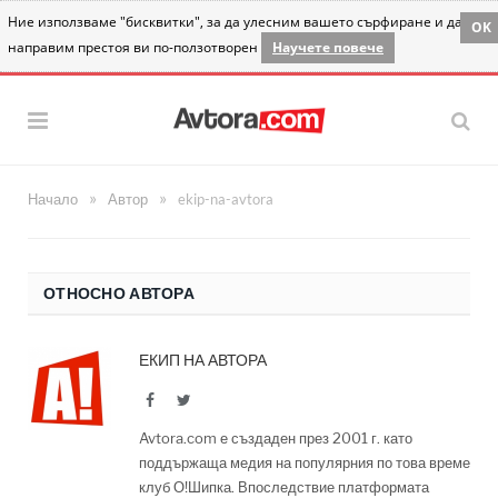
Ние използваме "бисквитки", за да улесним вашето сърфиране и да
OK
направим престоя ви по-ползотворен
Научете повече
»
»
Начало
Автор
ekip-na-avtora
ОТНОСНО АВТОРА
ЕКИП НА АВТОРА
Facebook
Twitter
Avtora.com е създаден през 2001 г. като
поддържаща медия на популярния по това време
клуб О!Шипка. Впоследствие платформата