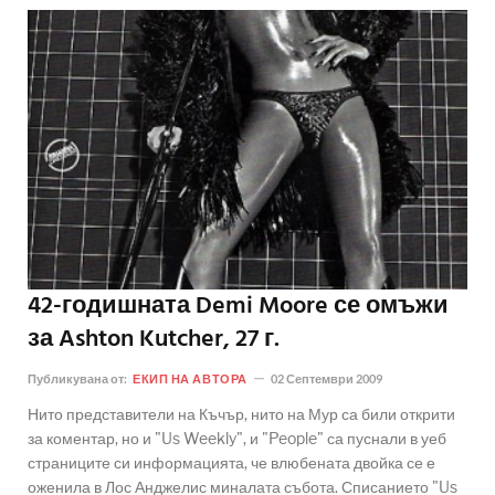
42-годишната Demi Moore се омъжи
за Ashton Kutcher, 27 г.
Публикувана от:
ЕКИП НА АВТОРА
02 Септември 2009
Нито представители на Къчър, нито на Мур са били открити
за коментар, но и "Us Weekly", и "People" са пуснали в уеб
страниците си информацията, че влюбената двойка се е
оженила в Лос Анджелис миналата събота. Списанието "Us