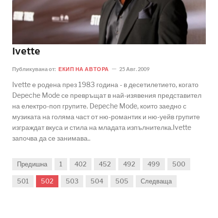
Ivette
Публикувана от:
ЕКИП НА АВТОРА
25 Авг. 2009
Ivette е родена през 1983 година - в десетилетието, когато
Depeche Mode се превръщат в най-изявения представител
на електро-поп групите. Depeche Mode, които заедно с
музиката на голяма част от ню-романтик и ню-уейв групите
изграждат вкуса и стила на младата изпълнителка.Ivette
започва да се занимава..
Предишна
1
402
452
492
499
500
501
502
503
504
505
Следваща