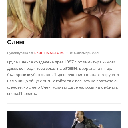
Сленг
Публикувана от:
ЕКИП НА АВТОРА
01 Септември 2009
Група Сленг е създадена през 1997 г. от Димитър Екимов/
Дими, до преди това вокал на Satellite, в зората на т. нар.
български клубен живот. Първоначалният състав на групата
няма нищо общо с онзи, с който тя е позната на повечето си
фенове, но с него Сленг успяват да се наложат на клубната
сцена.Първият..