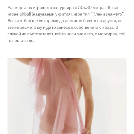
Размерът на игрището за турнира е 50x30 метра. Ще се
играе airball (надуваеми укрития), игра тип "Плени знамето".
Всеки отбор ще се стреми да достигне базата на другия, да
вземе знамето му и да го занесе в собствената си база. В
случай че състезателят, който носи знамето, е маркиран, той
го поставя до..