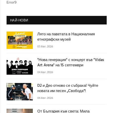
Error9
НАЙ-НОВИ
Лято на паветата в Националния
етнографски музей
05 Авг. 2026
"Нова генерация" с концерт във "Vidas
Art Arena" на 15 септември
04 Авг. 2026
D2 и Део отново се събраха! Чуйте
новата им песен „Свобода“!
04 Авг. 2026
От България към света: Мила