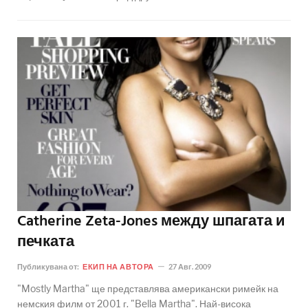
Catherine Zeta-Jones между шпагата и
печката
Публикувана от:
ЕКИП НА АВТОРА
27 Авг. 2009
"Mostly Martha" ще представлява американски римейк на
немския филм от 2001 г. "Bella Martha". Най-висока