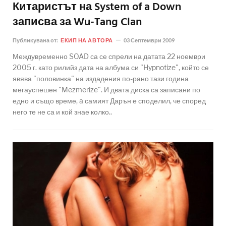
Китаристът на System of a Down
записва за Wu-Tang Clan
Публикувана от:
ЕКИП НА АВТОРА
03 Септември 2009
Междувременно SOAD са се спрели на датата 22 ноември
2005 г. като рилийз дата на албума си "Hypnotize", който се
явява "половинка" на издадения по-рано тази година
мегауспешен "Mezmerize". И двата диска са записани по
едно и също време, a самият Дарън е споделил, че според
него те не са и кой знае колко..