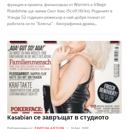
функция в проекта, финансиран от Warners и Village
Roadshow, ще заеме Скот Хикс (Scott Hicks). Роденият в
Уганда 52-годишен режисьор е най-добре познат от
работата си по "Блясък" - биографична драма,..
Kasabian се завръщат в студиото
Публикувана от:
ЕКИП НА АВТОРА
26 Авг. 2009