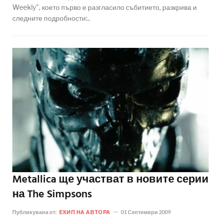
Weekly", което първо е разгласило събитието, разкрива и
следните подробности:..
Metallica ще участват в новите серии
на The Simpsons
Публикувана от:
ЕКИП НА АВТОРА
01 Септември 2009