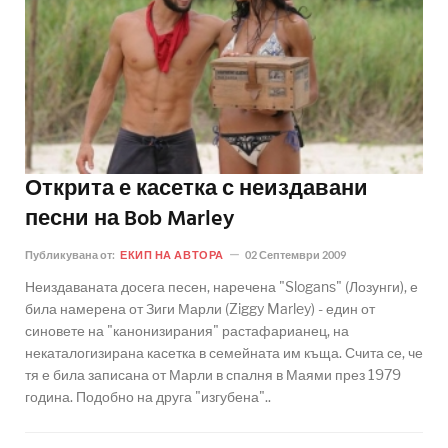
Открита е касетка с неиздавани
песни на Bob Marley
Публикувана от:
ЕКИП НА АВТОРА
02 Септември 2009
Неиздаваната досега песен, наречена "Slogans" (Лозунги), е
била намерена от Зиги Марли (Ziggy Marley) - един от
синовете на "канонизирания" растафарианец, на
некаталогизирана касетка в семейната им къща. Счита се, че
тя е била записана от Марли в спалня в Маями през 1979
година. Подобно на друга "изгубена"..