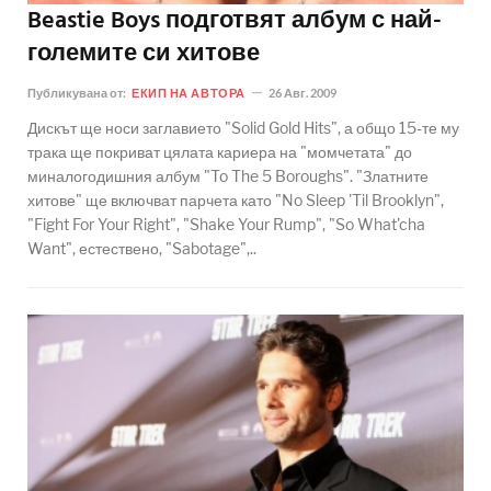
Beastie Boys подготвят албум с най-
големите си хитове
Публикувана от:
ЕКИП НА АВТОРА
26 Авг. 2009
Дискът ще носи заглавието "Solid Gold Hits", а общо 15-те му
трака ще покриват цялата кариера на "момчетата" до
миналогодишния албум "To The 5 Boroughs". "Златните
хитове" ще включват парчета като "No Sleep 'Til Brooklyn",
"Fight For Your Right", "Shake Your Rump", "So What'cha
Want", естествено, "Sabotage",..