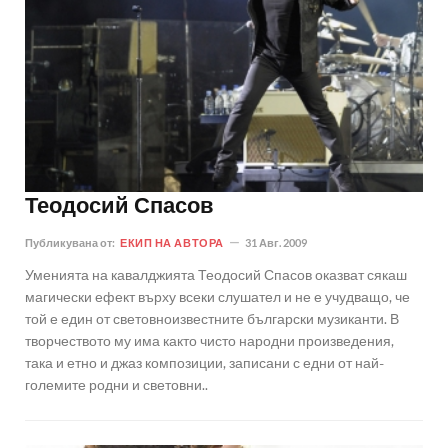
Теодосий Спасов
Публикувана от:
ЕКИП НА АВТОРА
31 Авг. 2009
Уменията на кавалджията Теодосий Спасов оказват сякаш
магически ефект върху всеки слушател и не е учудващо, че
той е един от световноизвестните български музиканти. В
творчеството му има както чисто народни произведения,
така и етно и джаз композиции, записани с едни от най-
големите родни и световни..