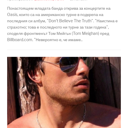
Понастоящем младата банда открива за концертите на
Oasis, които са на американско турне в подкрепа на
последния си албум, "Don’t Believe The Truth". "Наистина е
страхотно; това е последното ни турне за тази година",
споделя фронтменът Том Мейгън (Tom Meighan) пред
Billboard.com. "Невероятно е, че имаме..