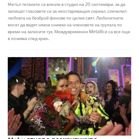
Метъл титаните са влезли в студио на 20 септември, за да
запишат гласовете си за неостаряващия сериал, спечелил
любовта на безброй фенове по целия свят. Любопитните
могат да видят някои снимки на членовете на групата по
време на записите тук. Междувременно Metallica са все още
в почивка след края..