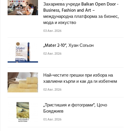
Захариева учреди Balkan Open Door -
Business, Fashion and Art –
международна платформа за бизнес,
мода и изкуство
03 Авг. 2026
„Mater 2-10“, Хуан Согьон
02 Авг. 2026
Най-честите грешки при избора на
хавлиени кърпи и как да ги избегнем
02 Авг. 2026
„Тристишия и фотограми“, Цочо
Бояджиев
01 Авг. 2026