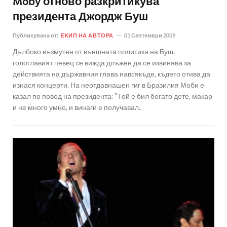
Moby отново разкритикува
президента Джордж Буш
Публикувана от:
ЕКИП НА АВТОРА
01 Септември 2009
Дълбоко възмутен от външната политика на Буш,
гологлавият певец се вижда длъжен да се извинява за
действията на държавния глава навсякъде, където отива да
изнася концерти. На неотдавнашен гиг в Бразилия Моби е
казал по повод на президента: "Той е бил богато дете, макар
и не много умно, и винаги е получавал..