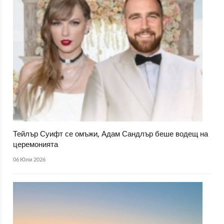
Тейлър Суифт се омъжи, Адам Сандлър беше водещ на
церемонията
06 Юли 2026