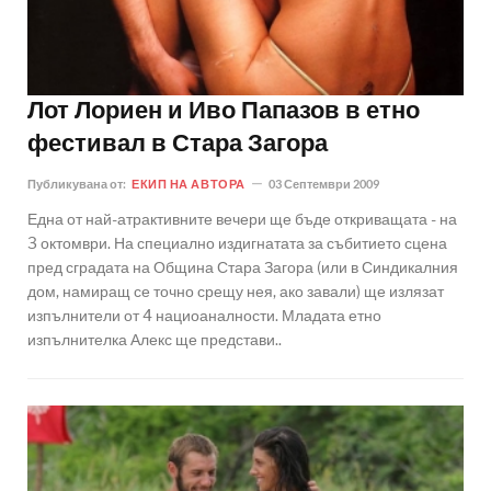
Лот Лориен и Иво Папазов в етно
фестивал в Стара Загора
Публикувана от:
ЕКИП НА АВТОРА
03 Септември 2009
Една от най-атрактивните вечери ще бъде откриващата - на
3 октомври. На специално издигнатата за събитието сцена
пред сградата на Община Стара Загора (или в Синдикалния
дом, намиращ се точно срещу нея, ако завали) ще излязат
изпълнители от 4 нациоаналности. Младата етно
изпълнителка Алекс ще представи..