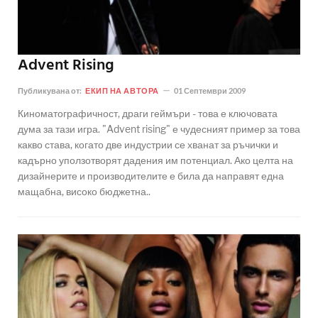
Advent Rising
Публикувана от:
ЕКИП НА АВТОРА
01 Септември 2009
Киноматографичност, драги геймъри - това е ключовата
дума за тази игра. "Advent rising" е чудесният пример за това
какво става, когато две индустрии се хванат за ръчички и
кадърно уползотворят дадения им потенциал. Ако целта на
дизайнерите и производителите е била да направят една
мащабна, високо бюджетна..