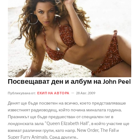
Посвещават ден и албум на John Peel
Публикувана от:
ЕКИП НА АВТОРА
28 Авг. 2009
Денят ще бъде посветен на всичко, което представляваше
известният радиоводещ, който почина миналата година.
Празникът ще бъде предшестван от специален гиг в
лондонската зала "Queen Elizabeth Hall", в който участие ще
вземат различни групи, като напр. New Order, The Fall и
Super Furry Animals. Сред другите..