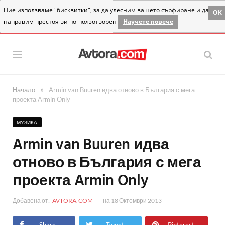
Ние използваме "бисквитки", за да улесним вашето сърфиране и да
OK
направим престоя ви по-ползотворен
Научете повече
»
Начало
Armin van Buuren идва отново в България с мега
проекта Armin Only
МУЗИКА
Armin van Buuren идва
отново в България с мега
проекта Armin Only
Добавена от:
AVTORA.COM
на
18 Октомври 2013