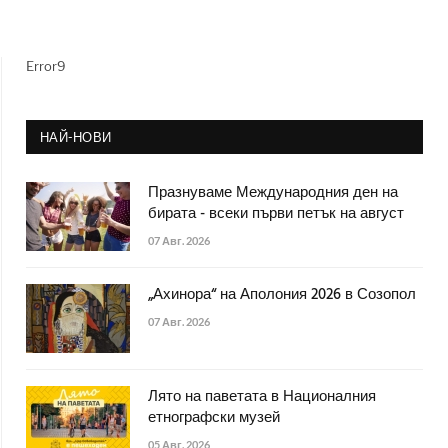
Error9
НАЙ-НОВИ
Празнуваме Международния ден на
бирата - всеки първи петък на август
07 Авг. 2026
„Ахинора“ на Аполония 2026 в Созопол
07 Авг. 2026
Лято на паветата в Националния
етнографски музей
05 Авг. 2026