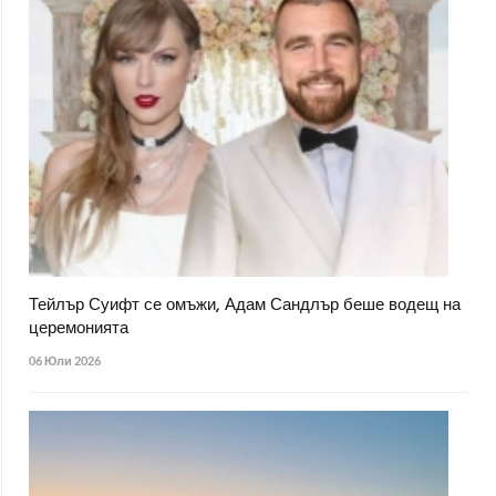
Тейлър Суифт се омъжи, Адам Сандлър беше водещ на
церемонията
06 Юли 2026