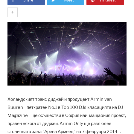
Share
Tweet
Pinterest
+
Холандският транс диджей и продуцент Armin van
Buuren - петкратен No.1 в Top 100 DJs класацията на DJ
Magazine - ще осъществи в София най-мащабния проект,
правен някога от диджей. Armin Only ще разлюлее
столичната зала "Арена Армеец" на 7 февруари 2014 г.