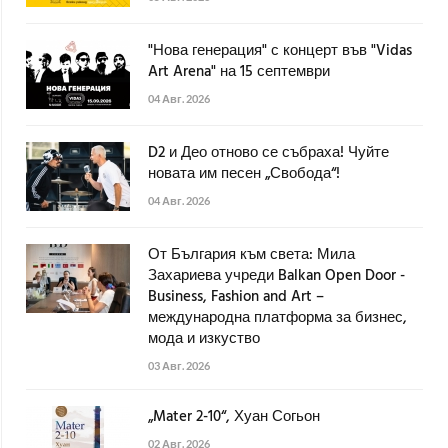
"Нова генерация" с концерт във "Vidas
Art Arena" на 15 септември
04 Авг. 2026
D2 и Део отново се събраха! Чуйте
новата им песен „Свобода“!
04 Авг. 2026
От България към света: Мила
Захариева учреди Balkan Open Door -
Business, Fashion and Art –
международна платформа за бизнес,
мода и изкуство
03 Авг. 2026
„Mater 2-10“, Хуан Согьон
02 Авг. 2026