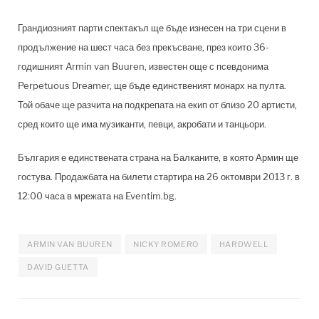
Грандиозният парти спектакъл ще бъде изнесен на три сцени в
продължение на шест часа без прекъсване, през които 36-
годишният Armin van Buuren, известен още с псевдонима
Perpetuous Dreamer, ще бъде единственият монарх на пулта.
Той обаче ще разчита на подкрепата на екип от близо 20 артисти,
сред които ще има музиканти, певци, акробати и танцьори.
България е единствената страна на Балканите, в която Армин ще
гостува. Продажбата на билети стартира на 26 октомври 2013 г. в
12:00 часа в мрежата на Eventim.bg.
ARMIN VAN BUUREN
NICKY ROMERO
HARDWELL
DAVID GUETTA