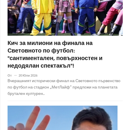
Кич за милиони на финала на
Световното по футбол:
"сантиментален, повърхностен и
недодялан спектакъл"!
От
20 Юли 2026
Вчерашният исторически финал на Световното първенство
по футбол на стадион „МетЛайф“ предложи на планетата
брутален културен..