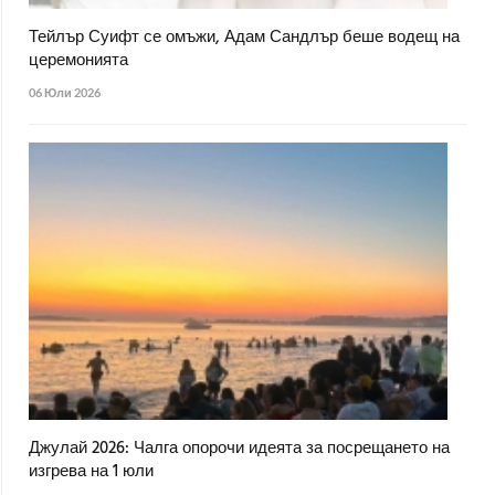
Тейлър Суифт се омъжи, Адам Сандлър беше водещ на
церемонията
06 Юли 2026
Джулай 2026: Чалга опорочи идеята за посрещането на
изгрева на 1 юли