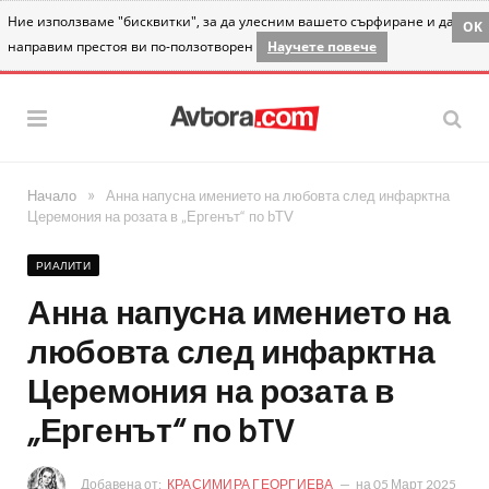
Ние използваме "бисквитки", за да улесним вашето сърфиране и да
OK
направим престоя ви по-ползотворен
Научете повече
»
Начало
Анна напусна имението на любовта след инфарктна
Церемония на розата в „Ергенът“ по bTV
РИАЛИТИ
Анна напусна имението на
любовта след инфарктна
Церемония на розата в
„Ергенът“ по bTV
Добавена от:
КРАСИМИРА ГЕОРГИЕВА
на
05 Март 2025