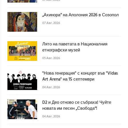
„Ахинора“ на Аполония 2026 в Созопол
07 Авг. 2026
Лято на паветата в Националния
етнографски музей
05 Авг. 2026
"Нова генерация" с концерт във "Vidas
Art Arena" на 15 септември
04 Авг. 2026
D2 и Део отново се събраха! Чуйте
новата им песен „Свобода“!
04 Авг. 2026