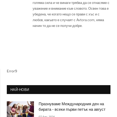
голяма сила и че винаги трябва да се отнасяме с
уважение и внимание към словото. Освен това е
убедена, че когато нещо се прави с хъс и с
любов, какъвто е случаят с Avtora.com, няма
начин то да не се получи добре.
Error9
НАЙ-НОВИ
Празнуваме Международния ден на
бирата - всеки първи петък на август
07 Авг. 2026