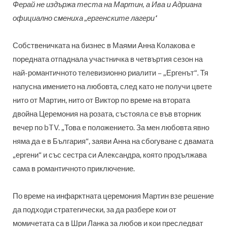
Ферай не издържа теста на Мартин, а Ива и Адриана
официално смениха „ергенските лагери“
Собственичката на бизнес в Маями Анна Колакова е
поредната отпаднала участничка в четвъртия сезон на
най-романтичното телевизионно риалити – „Ергенът“. Тя
напусна имението на любовта, след като не получи цвете
нито от Мартин, нито от Виктор по време на втората
двойна Церемония на розата, състояла се във вторник
вечер по bTV. „Това е положението. За мен любовта явно
няма да е в България“, заяви Анна на сбогуване с двамата
„ергени“ и със сестра си Александра, която продължава
сама в романтичното приключение.
По време на инфарктната церемония Мартин взе решение
да подходи стратегически, за да разбере кои от
момичетата са в Шри Ланка за любов и кои преследват