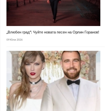
„Влюбен град“: Чуйте новата песен на Орлин Горанов!
09 Юли 2026