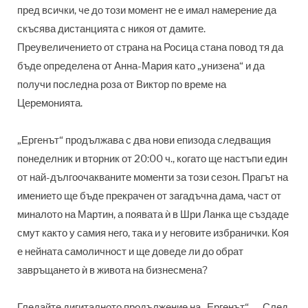
пред всички, че до този момент не е имал намерение да
скъсява дистанцията с никоя от дамите.
Преувеличението от страна на Росица стана повод тя да
бъде определена от Анна-Мария като „унизена“ и да
получи последна роза от Виктор по време на
Церемонията.
„Ергенът“ продължава с два нови епизода следващия
понеделник и вторник от 20:00 ч., когато ще настъпи един
от най-дългоочакваните моменти за този сезон. Прагът на
имението ще бъде прекрачен от загадъчна дама, част от
миналото на Мартин, а появата ѝ в Шри Ланка ще създаде
смут както у самия него, така и у неговите избранички. Коя
е нейната самоличност и ще доведе ли до обрат
завръщането ѝ в живота на бизнесмена?
Гледайте дигиталното продължение на „Ергенът“ – „След