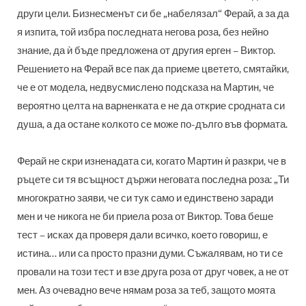
други цели. Бизнесменът си бе „набелязал“ Ферай, а за да
я изпита, той избра последната негова роза, без нейно
знание, да ѝ бъде предложена от другия ерген – Виктор.
Решението на Ферай все пак да приеме цветето, смятайки,
че е от модела, недвусмислено подсказа на Мартин, че
вероятно целта на варненката е не да открие сродната си
душа, а да остане колкото се може по-дълго във формата.
Ферай не скри изненадата си, когато Мартин ѝ разкри, че в
ръцете си тя всъщност държи неговата последна роза: „Ти
многократно заяви, че си тук само и единствено заради
мен и че никога не би приела роза от Виктор. Това беше
тест – исках да проверя дали всичко, което говориш, е
истина… или са просто празни думи. Съжалявам, но ти се
провали на този тест и взе друга роза от друг човек, а не от
мен. Аз очевадно вече нямам роза за теб, защото моята