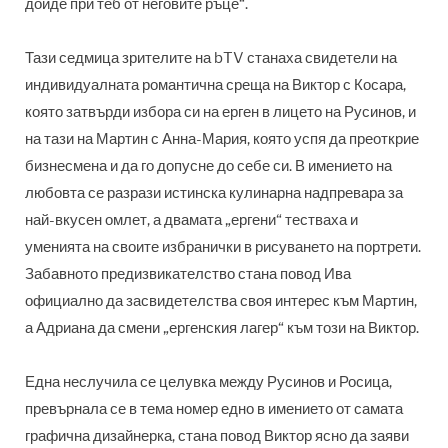
дойде при теб от неговите ръце“.
Тази седмица зрителите на bTV станаха свидетели на
индивидуалната романтична среща на Виктор с Косара,
която затвърди избора си на ерген в лицето на Русинов, и
на тази на Мартин с Анна-Мария, която успя да преоткрие
бизнесмена и да го допусне до себе си. В имението на
любовта се разрази истинска кулинарна надпревара за
най-вкусен омлет, а двамата „ергени“ тестваха и
уменията на своите избранички в рисуването на портрети.
Забавното предизвикателство стана повод Ива
официално да засвидетелства своя интерес към Мартин,
а Адриана да смени „ергенския лагер“ към този на Виктор.
Една неслучила се целувка между Русинов и Росица,
превърнала се в тема номер едно в имението от самата
графична дизайнерка, стана повод Виктор ясно да заяви