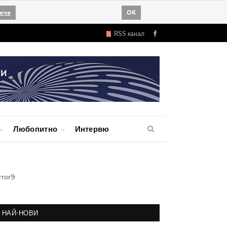
ече
OK
RSS канал
Facebook
Любопитно
Интервю
rror9
НАЙ-НОВИ