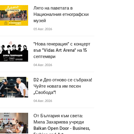
Лято на паветата в
Националния етнографски
музей
05 Авг. 2026
"Нова генерация" с концерт
във "Vidas Art Arena" на 15
септември
04 Авг. 2026
D2 и Део отново се събраха!
Чуйте новата им песен
„Свобода“!
04 Авг. 2026
От България към света:
Мила Захариева учреди
Balkan Open Door - Business,