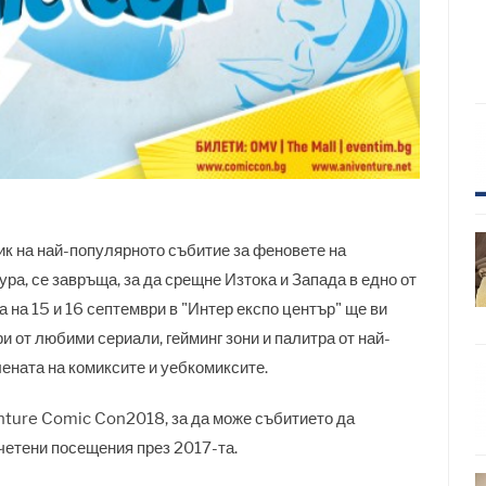
к на най-популярното събитие за феновете на
ра, се завръща, за да срещне Изтока и Запада в едно от
 на 15 и 16 септември в "Интер експо център" ще ви
и от любими сериали, гейминг зони и палитра от най-
ената на комиксите и уебкомиксите.
nture Comic Con2018, за да може събитието да
тчетени посещения през 2017-та.