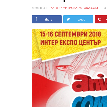
Добавена от:
КАТЯ ДИМИТРОВА, AVTORA.COM
на
Share
Tweet
P