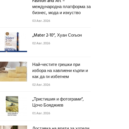
Fashion and Art –
международна платформа за
бизнес, мода и изкуство
03 Авг. 2026
„Mater 2-10“, Хуан Согьон
02 Авг. 2026
Най-честите грешки при
избора на хавлиени кърпи и
как да ги избегнем
02 Авг. 2026
„Тристишия и фотограми“,
Цочо Бояджиев
01 Авг. 2026
Доставка на врати за хотели