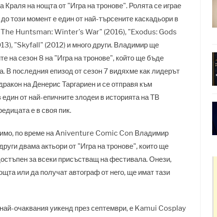
 Краля на нощта от "Игра на тронове". Ролята се играе
до този момент е един от най-търсените каскадьори в
"The Huntsman: Winter's War" (2016), "Exodus: Gods
13), "Skyfall" (2012) и много други. Владимир ще
е на сезон 8 на "Игра на тронове", който ще бъде
. В последния епизод от сезон 7 видяхме как лидерът
ракон на Денерис Таргариен и се отправя към
 един от най-епичните злодеи в историята на ТВ
едицата е в своя пик.
симо, по време на Aniventure Comic Con Владимир
руги двама актьори от "Игра на тронове", които ще
остъпен за всеки присъстващ на фестивала. Онези,
ощта или да получат автограф от него, ще имат тази
а най-очаквания уикенд през септември, е Kamui Cosplay