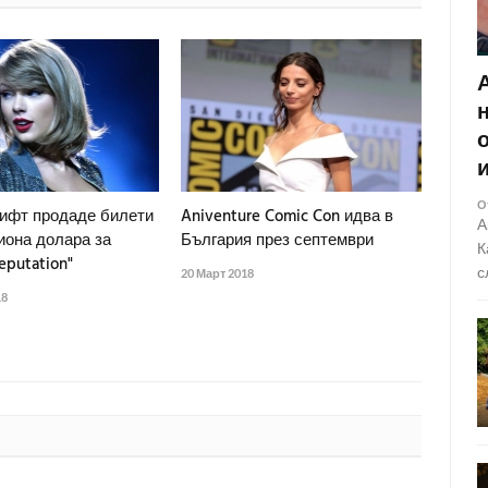
О
ифт продаде билети
Aniventure Comic Con идва в
А
иона долара за
България през септември
К
eputation"
с
20 Март 2018
18