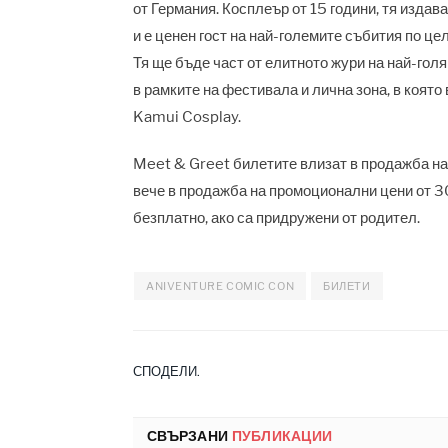
от Германия. Косплеър от 15 години, тя издав
и е ценен гост на най-големите събития по ц
Тя ще бъде част от елитното жури на най-гол
в рамките на фестивала и лична зона, в която
Kamui Cosplay.
Meet & Greet билетите влизат в продажба на 
вече в продажба на промоционални цени от 30
безплатно, ако са придружени от родител.
ANIVENTURE COMIC CON
БИЛЕТИ
СПОДЕЛИ.
СВЪРЗАНИ
ПУБЛИКАЦИИ