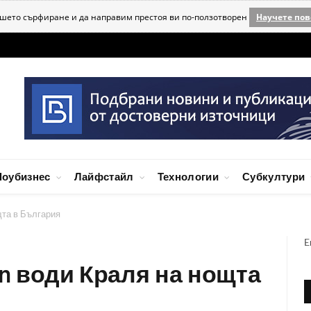
ашето сърфиране и да направим престоя ви по-ползотворен
Научете пов
оубизнес
Лайфстайл
Технологии
Субкултури
щта в България
E
on води Краля на нощта