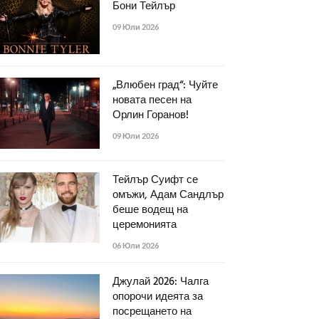
Бони Тейлър
09 Юли 2026
„Влюбен град“: Чуйте
новата песен на
Орлин Горанов!
09 Юли 2026
Тейлър Суифт се
омъжи, Адам Сандлър
беше водещ на
церемонията
06 Юли 2026
Джулай 2026: Чалга
опорочи идеята за
посрещането на