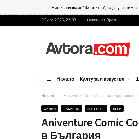
Ние използваме "бисквитки", за да улесним в
06 Авг. 2026, 23:03
Новини от Bpost
Начало
Култура и изкуство
Ш
»
Начало
Aniventure Comic Con води Краля на но
ФИЛМИ
ЗАБАВНО
ИНТЕРНЕТ
ИГРИ
Aniventure Comic C
в България