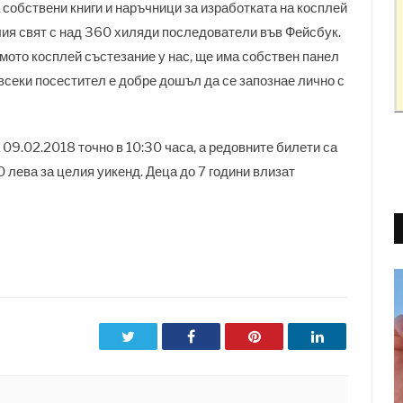
а собствени книги и наръчници за изработката на косплей
елия свят с над 360 хиляди последователи във Фейсбук.
ямото косплей състезание у нас, ще има собствен панел
 всеки посестител е добре дошъл да се запознае лично с
09.02.2018 точно в 10:30 часа, а редовните билети са
 лева за целия уикенд. Деца до 7 години влизат
Twitter
Facebook
Pinterest
LinkedIn