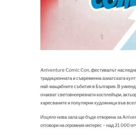
Aniventure Comic Con, фестивалът наследни
традиционната и съвременна азиатската култу
най-мащабните събития в България. В уикенда
очакват световнопризнати косплейъри, актьор
харесваните и популярни художници във всел
Изцяло нова зала ще бъде отворена за Anive
отговори на огромния интерес − над 21 000 о