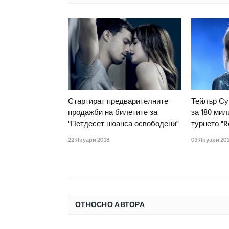
Стартират предварителните
Тейлър Су
продажби на билетите за
за 180 мил
"Петдесет нюанса освободени"
турнето "R
22 Януари 2018
03 Януари 20
ОТНОСНО АВТОРА