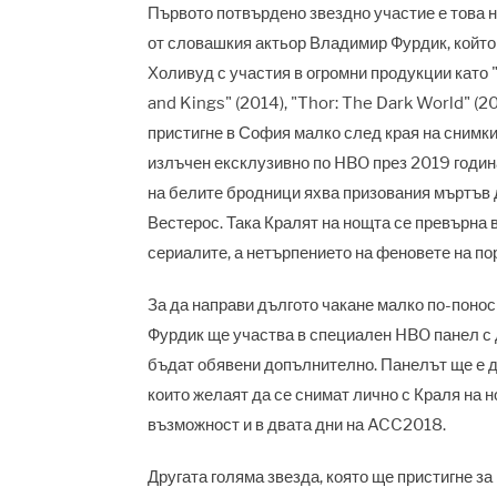
Първото потвърдено звездно участие е това на
от словашкия актьор Владимир Фурдик, който 
Холивуд с участия в огромни продукции като 
and Kings" (2014), "Thor: The Dark World" (20
пристигне в София малко след края на снимкит
излъчен ексклузивно по HBO през 2019 година
на белите бродници яхва призования мъртъв д
Вестерос. Така Кралят на нощта се превърна в
сериалите, а нетърпението на феновете на пор
За да направи дългото чакане малко по-поно
Фурдик ще участва в специален HBO панел с д
бъдат обявени допълнително. Панелът ще е д
които желаят да се снимат лично с Краля на н
възможност и в двата дни на ACC2018.
Другата голяма звезда, която ще пристигне з