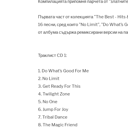
Компилацията припомня парчета от "златните 
Първата част от колекцията "The Best - Hit
16 песни, сред които "No Limit", "Do What’s G
от албума съдържа ремиксирани версии на па
Траклист CD 1:
1. Do What’s Good For Me
2. No Limit
3. Get Ready For This
4. Twilight Zone
5. No One
6. Jump For Joy
7. Tribal Dance
8. The Magic Friend