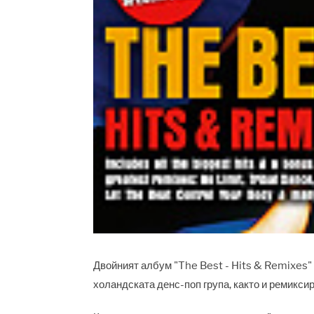
Двойният албум "The Best - Hits & Remixes" 
холандската денс-поп група, както и ремикси