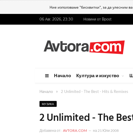
Ние използваме "бисквитки", за да улесним в
06 Авг. 2026, 23:30
Новини от Bpost
Начало
Култура и изкуство
Ш
»
Начало
2 Unlimited - The Best - Hits & Remixes
МУЗИКА
2 Unlimited - The Bes
Добавена от:
AVTORA.COM
на
21 Юли 2008