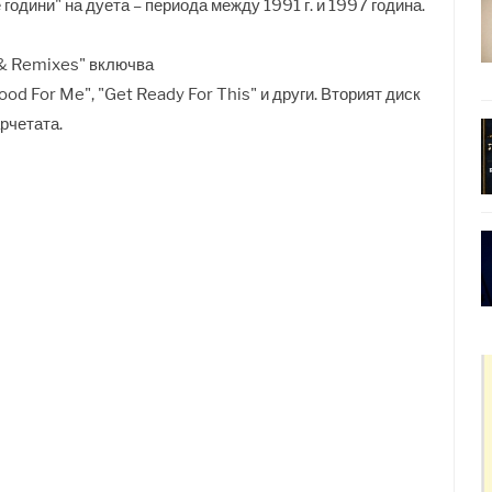
години" на дуета – периода между 1991 г. и 1997 година.
s & Remixes" включва
ood For Me", "Get Ready For This" и други. Вторият диск
рчетата.