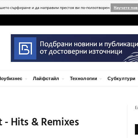
ашето сърфиране и да направим престоя ви по-ползотворен
Научете пов
оубизнес
Лайфстайл
Технологии
Субкултури
E
t - Hits & Remixes