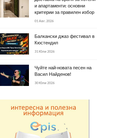
и апартаменти: основни
критерии за правилен избор
01 Авг. 2026
Балкански джаз фестивал в
Кюстендил
31 Юли 2026
Чуйте най-новата песен на
Васил Найденов!
30 Юли 2026