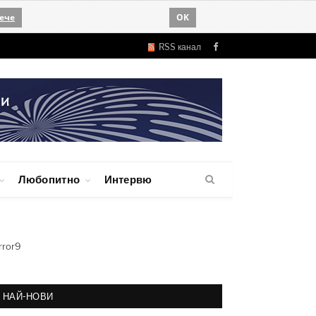
ече
OK
RSS канал
Facebook
Любопитно
Интервю
rror9
НАЙ-НОВИ