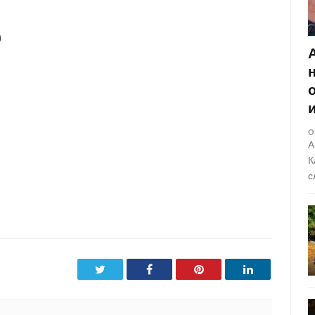
)
О
А
К
с
Twitter
Facebook
Pinterest
LinkedIn