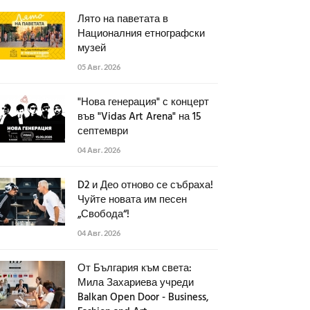
Лято на паветата в
Националния етнографски
музей
05 Авг. 2026
"Нова генерация" с концерт
във "Vidas Art Arena" на 15
септември
04 Авг. 2026
D2 и Део отново се събраха!
Чуйте новата им песен
„Свобода“!
04 Авг. 2026
От България към света:
Мила Захариева учреди
Balkan Open Door - Business,