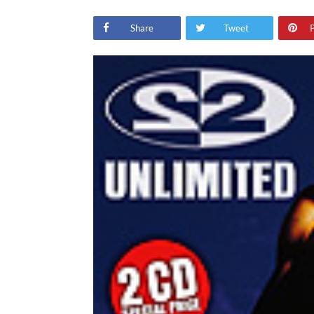
Share
Tweet
P