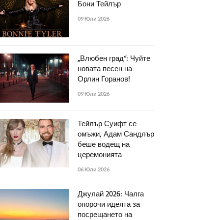
Бони Тейлър
09 Юли 2026
„Влюбен град“: Чуйте
новата песен на
Орлин Горанов!
09 Юли 2026
Тейлър Суифт се
омъжи, Адам Сандлър
беше водещ на
церемонията
06 Юли 2026
Джулай 2026: Чалга
опорочи идеята за
посрещането на