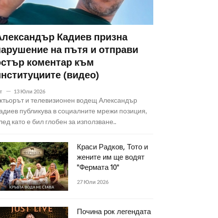
Александър Кадиев призна
нарушение на пътя и отправи
остър коментар към
институциите (видео)
т
13 Юли 2026
ктьорът и телевизионен водещ Александър
адиев публикува в социалните мрежи позиция,
лед като е бил глобен за използване..
Краси Радков, Тото и
жените им ще водят
"Фермата 10"
27 Юли 2026
Почина рок легендата