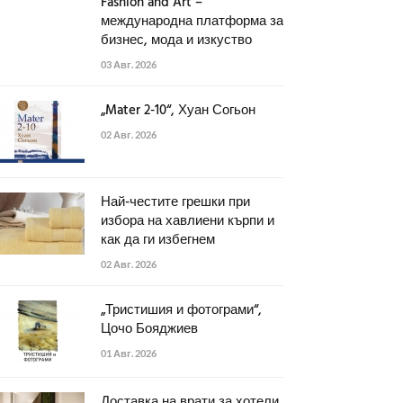
Fashion and Art –
международна платформа за
бизнес, мода и изкуство
03 Авг. 2026
„Mater 2-10“, Хуан Согьон
02 Авг. 2026
Най-честите грешки при
избора на хавлиени кърпи и
как да ги избегнем
02 Авг. 2026
„Тристишия и фотограми“,
Цочо Бояджиев
01 Авг. 2026
Доставка на врати за хотели