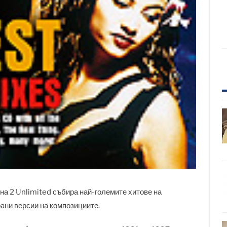
на 2 Unlimited събира най-големите хитове на
рани версии на композициите.