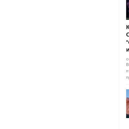
О
В
п
п