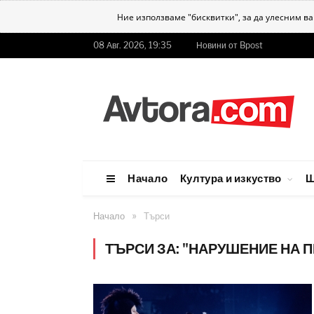
Ние използваме "бисквитки", за да улесним в
08 Авг. 2026, 19:35
Новини от Bpost
Начало
Култура и изкуство
Ш
»
Начало
Търси
ТЪРСИ ЗА: "НАРУШЕНИЕ НА 