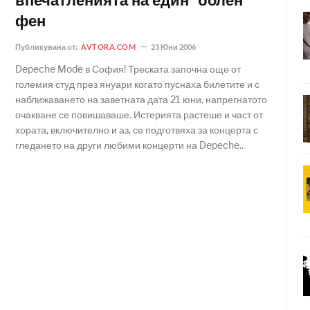
впечатленията на един "болен"
фен
Публикувана от:
AVTORA.COM
23 Юни 2006
Depeche Mode в София! Треската започна още от
големия студ през януари когато пуснаха билетите и с
наближаването на заветната дата 21 юни, напрегнатото
очакване се повишаваше. Истерията растеше и част от
хората, включително и аз, се подготвяха за концерта с
гледането на други любими концерти на Depeche..