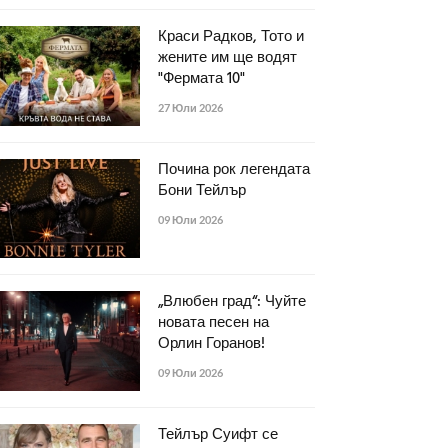
Краси Радков, Тото и
жените им ще водят
"Фермата 10"
27 Юли 2026
Почина рок легендата
Бони Тейлър
09 Юли 2026
„Влюбен град“: Чуйте
новата песен на
Орлин Горанов!
09 Юли 2026
Тейлър Суифт се