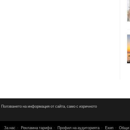
и. Ползването на информация от сайта, само с изричното
За нас
Рекламна тарифа
Профил на аудиторията
Екип
Общи 