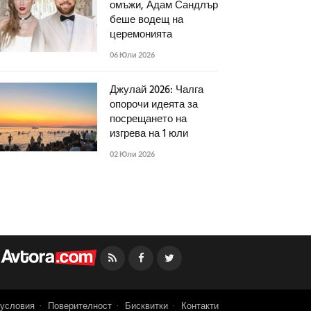
омъжи, Адам Сандлър
беше водещ на
церемонията
06 Юли 2026
Джулай 2026: Чалга
опорочи идеята за
посрещането на
изгрева на 1 юли
02 Юли 2026
Facebook
Twitter
условия
Поверителност
Бисквитки
Контакти