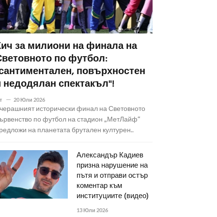
Кич за милиони на финала на
Световното по футбол:
"сантиментален, повърхностен
и недодялан спектакъл"!
т
20 Юли 2026
черашният исторически финал на Световното
ървенство по футбол на стадион „МетЛайф“
редложи на планетата брутален културен..
Александър Кадиев
призна нарушение на
пътя и отправи остър
коментар към
институциите (видео)
13 Юли 2026