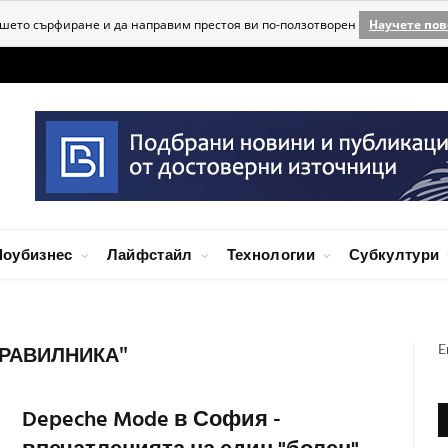
ашето сърфиране и да направим престоя ви по-ползотворен
Научете пов
оубизнес
Лайфстайл
Технологии
Субкултури
E
ПРАВИЛНИКА"
Depeche Mode в София -