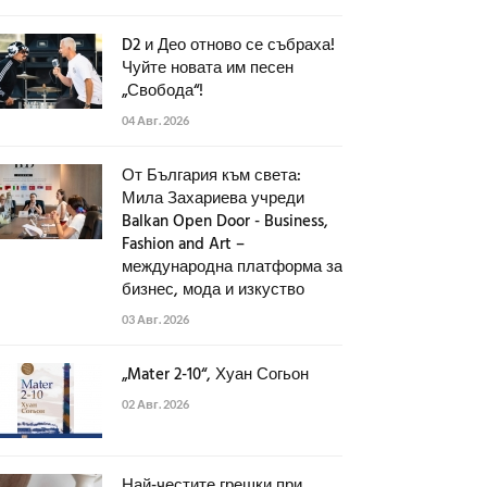
D2 и Део отново се събраха!
Чуйте новата им песен
„Свобода“!
04 Авг. 2026
От България към света:
Мила Захариева учреди
Balkan Open Door - Business,
Fashion and Art –
международна платформа за
бизнес, мода и изкуство
03 Авг. 2026
„Mater 2-10“, Хуан Согьон
02 Авг. 2026
Най-честите грешки при