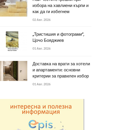
избора на хавлиени кърпи и
как да ги избегнем
02 Авг. 2026
„Тристишия и фотограми“,
Цочо Бояджиев
01 Авг. 2026
Доставка на врати за хотели
и апартаменти: основни
критерии за правилен избор
01 Авг. 2026