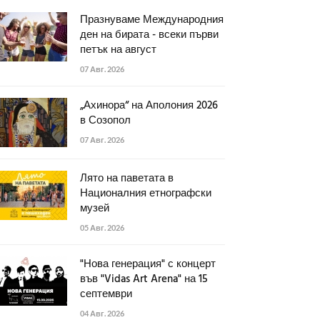
Празнуваме Международния
ден на бирата - всеки първи
петък на август
07 Авг. 2026
„Ахинора“ на Аполония 2026
в Созопол
07 Авг. 2026
Лято на паветата в
Националния етнографски
музей
05 Авг. 2026
"Нова генерация" с концерт
във "Vidas Art Arena" на 15
септември
04 Авг. 2026