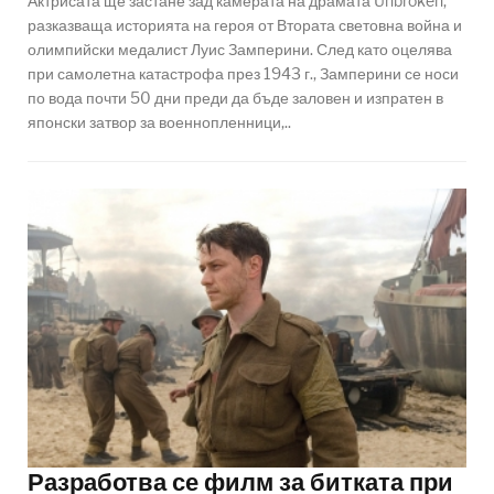
Актрисата ще застане зад камерата на драмата Unbroken,
разказваща историята на героя от Втората световна война и
олимпийски медалист Луис Замперини. След като оцелява
при самолетна катастрофа през 1943 г., Замперини се носи
по вода почти 50 дни преди да бъде заловен и изпратен в
японски затвор за военнопленници,..
Разработва се филм за битката при