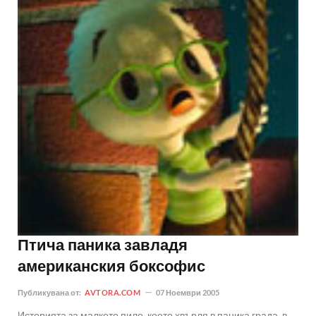
Птича паника завладя
американския боксофис
Публикувана от:
AVTORA.COM
07 Ноември 2005
Историята за малкото пиле, което хвърля в паника града, в