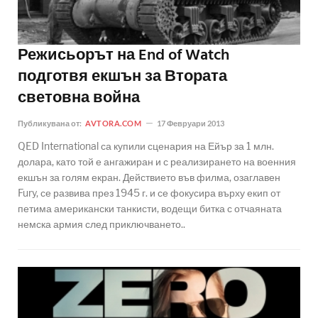
Режисьорът на End of Watch
подготвя екшън за Втората
световна война
Публикувана от:
AVTORA.COM
17 Февруари 2013
QED International са купили сценария на Ейър за 1 млн.
долара, като той е ангажиран и с реализирането на военния
екшън за голям екран. Действието във филма, озаглавен
Fury, се развива през 1945 г. и се фокусира върху екип от
петима американски танкисти, водещи битка с отчаяната
немска армия след приключването..