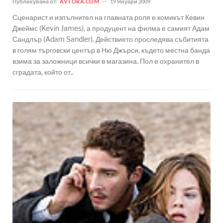
Публикувана от:
AVTORA.COM
19 Януари 2009
Сценарист и изпълнител на главната роля е комикът Кевин
Джеймс (Kevin James), а продуцент на филма е самият Адам
Сандлър (Adam Sandler). Действието проследява събитията
в голям търговски център в Ню Джърси, където местна банда
взима за заложници всички в магазина. Пол е охранител в
сградата, който от..