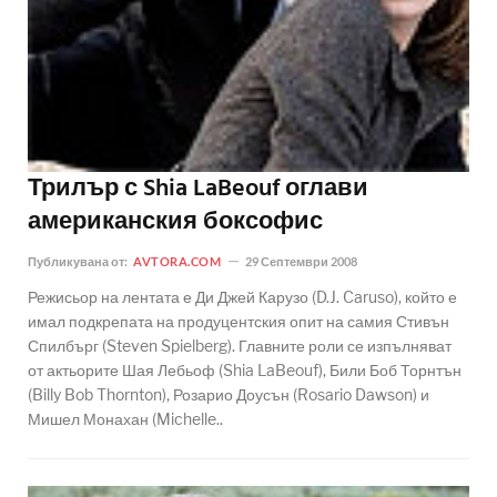
Трилър с Shia LaBeouf оглави
американския боксофис
Публикувана от:
AVTORA.COM
29 Септември 2008
Режисьор на лентата е Ди Джей Карузо (D.J. Caruso), който е
имал подкрепата на продуцентския опит на самия Стивън
Спилбърг (Steven Spielberg). Главните роли се изпълняват
от актьорите Шая Лебьоф (Shia LaBeouf), Били Боб Торнтън
(Billy Bob Thornton), Розарио Доусън (Rosario Dawson) и
Мишел Монахан (Michelle..