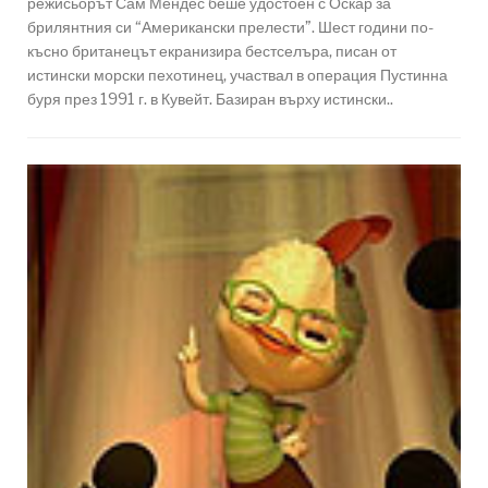
режисьорът Сам Мендес беше удостоен с Оскар за
брилянтния си “Американски прелести”. Шест години по-
късно британецът екранизира бестселъра, писан от
истински морски пехотинец, участвал в операция Пустинна
буря през 1991 г. в Кувейт. Базиран върху истински..