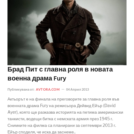
Брад Пит с главна роля в новата
военна драма Fury
Публикувана от:
AVTORA.COM
04 Април 2013
Актьорът е на финала на преговорите за главна роля във
военната драма Fury на режисьора Дейвид Ейър (David
Ayer), която ще разказва историята на петима американски
танкисти, водещи битка с немската армия през 1945 г.
Снимките на филма са планирани за септември 2013 г.
Ейър споделя, че иска да заснеме..