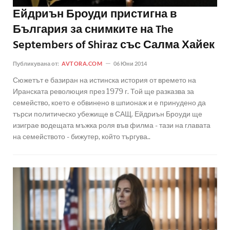
Ейдриън Броуди пристигна в
България за снимките на The
Septembers of Shiraz със Салма Хайек
Публикувана от:
AVTORA.COM
06 Юни 2014
Сюжетът е базиран на истинска история от времето на
Иранската революция през 1979 г. Той ще разказва за
семейство, което е обвинено в шпионаж и е принудено да
търси политическо убежище в САЩ. Ейдриън Броуди ще
изиграе водещата мъжка роля във филма - тази на главата
на семейството - бижутер, който търгува..