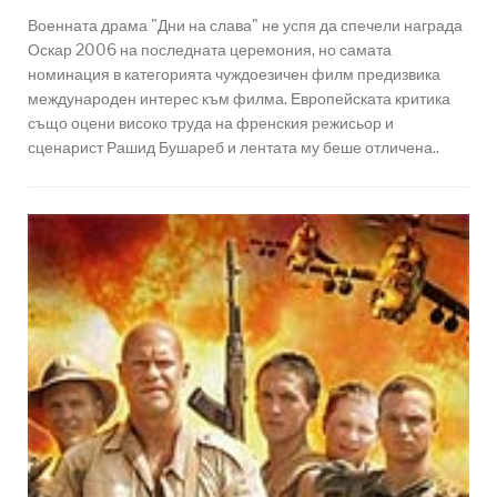
Военната драма "Дни на слава" не успя да спечели награда
Оскар 2006 на последната церемония, но самата
номинация в категорията чуждоезичен филм предизвика
международен интерес към филма. Европейската критика
също оцени високо труда на френския режисьор и
сценарист Рашид Бушареб и лентата му беше отличена..