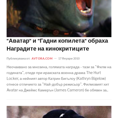
"Аватар" и "Гадни копилета" обраха
Наградите на кинокритиците
Публикувана от:
AVTORA.COM
17 Януари 2010
Неочаквано за мнозина, голямата награда - тази за "Филм на
годината", отиде при иракската военна драма The Hurt
Locker, а нейният автор Катрин Бигълоу (Kathryn Bigelow)
отнесе отличието за "Най-добър режисьор". Филмовият хит
Avatar на Джеймс Камерън (James Cameron) бе обявен за..