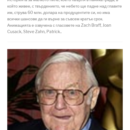
който живее, с твърдението, че небето ще падне над главите
им, струва 60 млн. долара на продуцентите си, но има
всички шансове да ги върне за съвсем кратък срок.
Анимацията е озвучена с гласовете на Zach Braff, Joan
Cusack, Steve Zahn, Patrick..