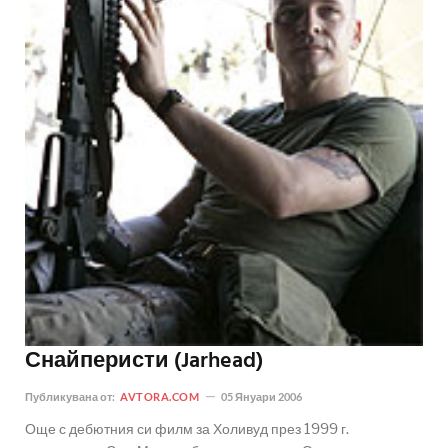
Снайперисти (Jarhead)
Публикувана от:
AVTORA.COM
05 Януари 2006
Още с дебютния си филм за Холивуд през 1999 г.