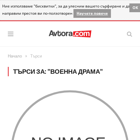
Ние използваме "бисквитки", за да улесним вашето сърфиране и да
OK
направим престоя ви по-ползотворен
Научете повече
»
Начало
Търси
ТЪРСИ ЗА: "ВОЕННА ДРАМА"