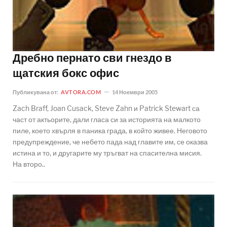
Дребно пернато сви гнездо в
щатския бокс офис
Публикувана от:
AVTORA.COM
14 Ноември 2005
Zach Braff, Joan Cusack, Steve Zahn и Patrick Stewart са
част от актьорите, дали гласа си за историята на малкото
пиле, което хвърля в паника града, в който живее. Неговото
предупреждение, че небето пада над главите им, се оказва
истина и то, и другарите му тръгват на спасителна мисия.
На второ..