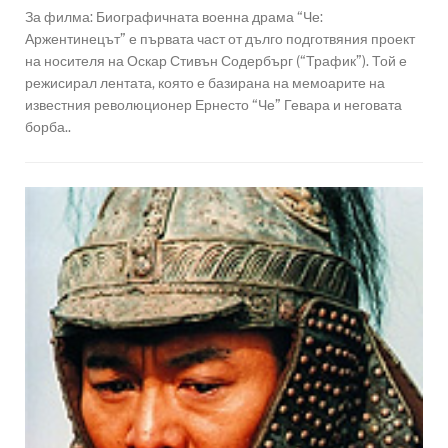
За филма: Биографичната военна драма “Че:
Аржентинецът” е първата част от дълго подготвяния проект
на носителя на Оскар Стивън Содербърг (“Трафик”). Той е
режисирал лентата, която е базирана на мемоарите на
известния революционер Ернесто “Че” Гевара и неговата
борба..