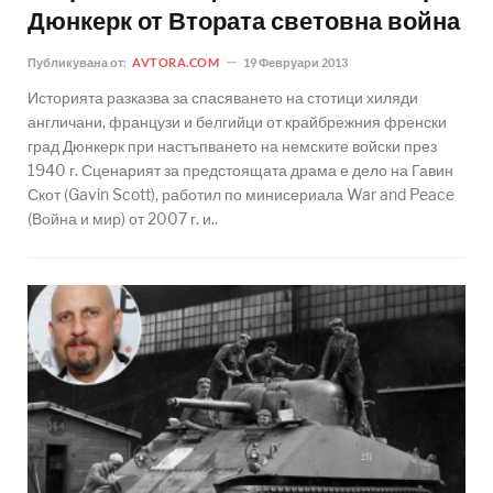
Дюнкерк от Втората световна война
Публикувана от:
AVTORA.COM
19 Февруари 2013
Историята разказва за спасяването на стотици хиляди
англичани, французи и белгийци от крайбрежния френски
град Дюнкерк при настъпването на немските войски през
1940 г. Сценарият за предстоящата драма е дело на Гавин
Скот (Gavin Scott), работил по минисериала War and Peace
(Война и мир) от 2007 г. и..