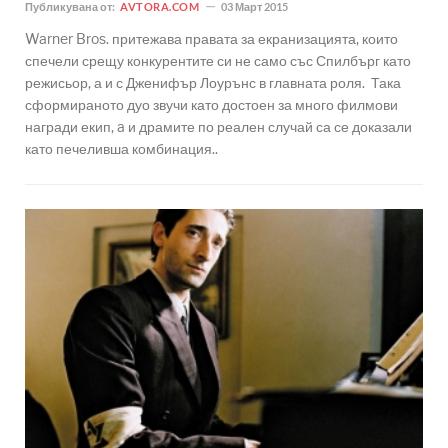
Публикувана от:
AVTORA.COM
03 Март 2015
Warner Bros. притежава правата за екранизацията, които
спечели срещу конкурентите си не само със Спилбърг като
режисьор, а и с Дженифър Лоурънс в главната роля. Така
сформираното дуо звучи като достоен за много филмови
награди екип, a и драмите по реален случай са се доказали
като печеливша комбинация..