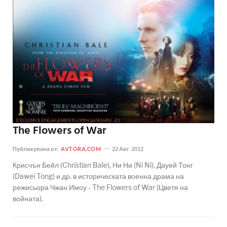
The Flowers of War
Публикувана от:
AVTORA.COM
22 Авг. 2012
Крисчън Бейл (Christian Bale), Ни Ни (Ni Ni), Дауей Тонг
(Dawei Tong) и др. в историческата военна драма на
режисьора Чжан Имоу - The Flowers of War (Цветя на
войната).