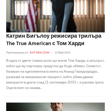
Катрин Бигълоу режисира трилъра
The True American с Том Харди
Публикувана от:
AVTORA.COM
15 Май 2014
В една от двете главни роли ще влезе Том Харди, а актьорът,
който ще му партнира, предстои да бъде обявен. Сюжетът,
базиран на едноименната книга на Ананд Гиридхарадас,
разказва за американски терорист, който убива двама
имигранти в дните след 11 септември 2001 г. и ранява трети.
Оцелелият се оказва..