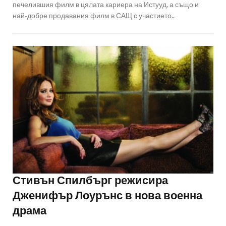
печелившия филм в цялата кариера на Истууд, а също и
най-добре продавания филм в САЩ с участието..
Стивън Спилбърг режисира
Дженифър Лоурънс в нова военна
драма