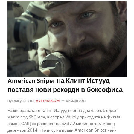
American Sniper на Клинт Истууд
поставя нови рекорди в боксофиса
Публикувана от:
AVTORA.COM
09 Март 2015
Режисираната от Клинт Истууд военна драма е с бюджет
малко под $60 млн, а според Variety приходите на филма
само в САЩ се равняват на $337,2 милиона към месец
декември 2014 г. Тази сума прави American Sniper най-