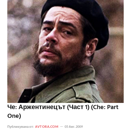
Че: Аржентинецът (Част 1) (Che: Part
One)
Публикувана от:
AVTORA.COM
05 Авг. 2009