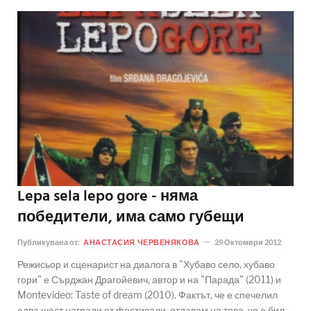
Lepa sela lepo gore - няма
победители, има само губещи
Публикувана от:
АНАСТАСИЯ ЧЕРВЕНЯКОВА
29 Октомври 2012
Режисьор и сценарист на диалога в "Хубаво село, хубаво
гори" е Сърджан Драгойевич, автор и на "Парада" (2011) и
Montevideo: Taste of dream (2010). Фактът, че е спечелил
едва шест награди от фестивали, отдавам на това, че е бил