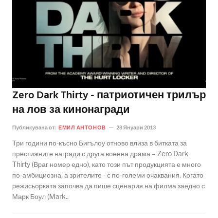
Zero Dark Thirty - патриотичен трилър
на лов за кинонагради
Публикувана от:
ЕМИЛ АНТОНОВ
28 Януари 2013
Три години по-късно Бигълоу отново влиза в битката за
престижните награди с друга военна драма – Zero Dark
Thirty (Враг номер едно), като този път продукцията е много
по-амбициозна, а зрителите - с по-големи очаквания. Когато
режисьорката започва да пише сценария на филма заедно с
Марк Боул (Mark..