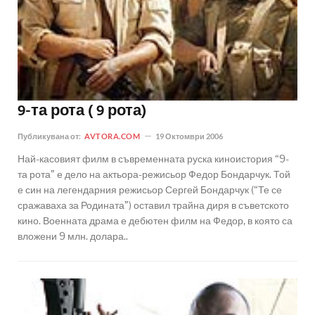
9-та рота ( 9 рота)
Публикувана от:
AVTORA.COM
19 Октомври 2006
Най-касовият филм в съвременната руска киноистория “9-
та рота” е дело на актьора-режисьор Федор Бондарчук. Той
е син на легендарния режисьор Сергей Бондарчук (“Те се
сражаваха за Родината”) оставил трайна диря в съветското
кино. Военната драма е дебютен филм на Федор, в която са
вложени 9 млн. долара..