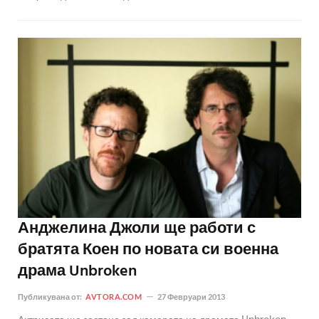
Анджелина Джоли ще работи с
братята Коен по новата си военна
драма Unbroken
Публикувана от:
AVTORA.COM
27 Февруари 2013