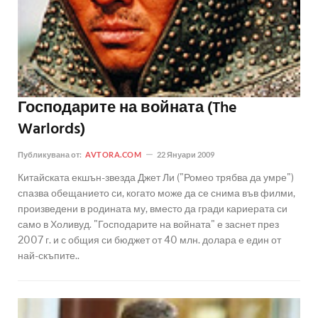
Господарите на войната (The
Warlords)
Публикувана от:
AVTORA.COM
22 Януари 2009
Китайската екшън-звезда Джет Ли ("Ромео трябва да умре")
спазва обещанието си, когато може да се снима във филми,
произведени в родината му, вместо да гради кариерата си
само в Холивуд. "Господарите на войната" е заснет през
2007 г. и с общия си бюджет от 40 млн. долара е един от
най-скъпите..